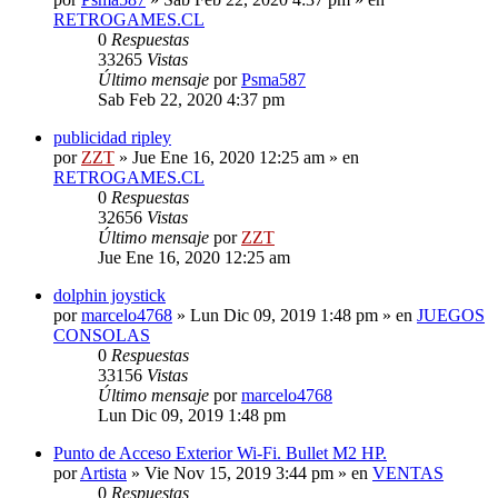
RETROGAMES.CL
0
Respuestas
33265
Vistas
Último mensaje
por
Psma587
Sab Feb 22, 2020 4:37 pm
publicidad ripley
por
ZZT
»
Jue Ene 16, 2020 12:25 am
» en
RETROGAMES.CL
0
Respuestas
32656
Vistas
Último mensaje
por
ZZT
Jue Ene 16, 2020 12:25 am
dolphin joystick
por
marcelo4768
»
Lun Dic 09, 2019 1:48 pm
» en
JUEGOS
CONSOLAS
0
Respuestas
33156
Vistas
Último mensaje
por
marcelo4768
Lun Dic 09, 2019 1:48 pm
Punto de Acceso Exterior Wi-Fi. Bullet M2 HP.
por
Artista
»
Vie Nov 15, 2019 3:44 pm
» en
VENTAS
0
Respuestas