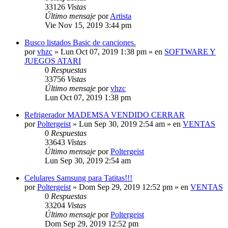
33126
Vistas
Último mensaje
por
Artista
Vie Nov 15, 2019 3:44 pm
Busco listados Basic de canciones.
por
vhzc
»
Lun Oct 07, 2019 1:38 pm
» en
SOFTWARE Y
JUEGOS ATARI
0
Respuestas
33756
Vistas
Último mensaje
por
vhzc
Lun Oct 07, 2019 1:38 pm
Refrigerador MADEMSA VENDIDO CERRAR
por
Poltergeist
»
Lun Sep 30, 2019 2:54 am
» en
VENTAS
0
Respuestas
33643
Vistas
Último mensaje
por
Poltergeist
Lun Sep 30, 2019 2:54 am
Celulares Samsung para Tatitas!!!
por
Poltergeist
»
Dom Sep 29, 2019 12:52 pm
» en
VENTAS
0
Respuestas
33204
Vistas
Último mensaje
por
Poltergeist
Dom Sep 29, 2019 12:52 pm