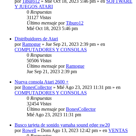
por
Tiburo12
»
Mié Oct 18, 2023 5:46 pm
» en
SOFTWARE
Y JUEGOS ATARI
0
Respuestas
31127
Vistas
Último mensaje
por
Tiburo12
Mié Oct 18, 2023 5:46 pm
Distribuidores de Atari
por
Ramogue
»
Jue Sep 21, 2023 2:39 pm
» en
COMPUTADORES Y CONSOLAS
0
Respuestas
50506
Vistas
Último mensaje
por
Ramogue
Jue Sep 21, 2023 2:39 pm
Nueva consola Atari 2600 +
por
BonesCollector
»
Mié Ago 23, 2023 11:31 pm
» en
COMPUTADORES Y CONSOLAS
0
Respuestas
32454
Vistas
Último mensaje
por
BonesCollector
Mié Ago 23, 2023 11:31 pm
Busco tarjeta de sonido yamaha sound edge sw20
por
Rowell
»
Dom Ago 13, 2023 12:42 pm
» en
VENTAS
0
Respuestas