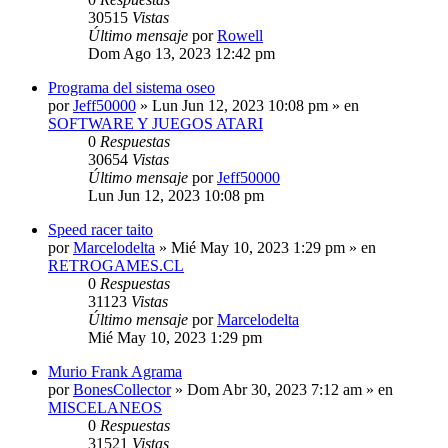
30515
Vistas
Último mensaje
por
Rowell
Dom Ago 13, 2023 12:42 pm
Programa del sistema oseo
por
Jeff50000
»
Lun Jun 12, 2023 10:08 pm
» en
SOFTWARE Y JUEGOS ATARI
0
Respuestas
30654
Vistas
Último mensaje
por
Jeff50000
Lun Jun 12, 2023 10:08 pm
Speed racer taito
por
Marcelodelta
»
Mié May 10, 2023 1:29 pm
» en
RETROGAMES.CL
0
Respuestas
31123
Vistas
Último mensaje
por
Marcelodelta
Mié May 10, 2023 1:29 pm
Murio Frank Agrama
por
BonesCollector
»
Dom Abr 30, 2023 7:12 am
» en
MISCELANEOS
0
Respuestas
31521
Vistas