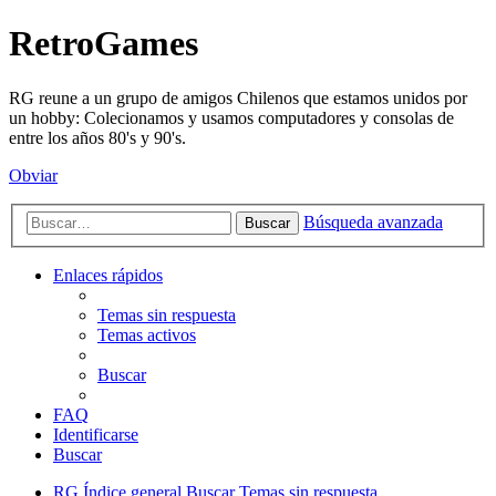
RetroGames
RG reune a un grupo de amigos Chilenos que estamos unidos por
un hobby: Colecionamos y usamos computadores y consolas de
entre los años 80's y 90's.
Obviar
Búsqueda avanzada
Buscar
Enlaces rápidos
Temas sin respuesta
Temas activos
Buscar
FAQ
Identificarse
Buscar
RG
Índice general
Buscar
Temas sin respuesta