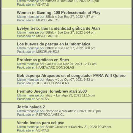
Último mensaje por
batman
«
Dom Mar 13, 2022 5:15 pm
Publicado en
VENTAS
Women in Gaming: 100 Professionals of Play
Último mensaje por
88flak
«
Jue Ene 27, 2022 4:57 pm
Publicado en
MISCELANEOS
Evelyn Seto, tras la identidad gráfica de Atari
Último mensaje por
88flak
«
Jue Ene 27, 2022 3:04 pm
Publicado en
MISCELANEOS
Los huevos de pascua en la informática
Último mensaje por
88flak
«
Jue Ene 27, 2022 3:00 pm
Publicado en
MISCELANEOS
Problemas gráficos en Snes
Último mensaje por
Galut
«
Jue Nov 04, 2021 12:14 am
Publicado en
HARDWARE CONSOLAS
Bob esponja Atrapados en el congelador PARA WIII QuIero
Último mensaje por
Mateo
«
Jue Oct 07, 2021 9:53 am
Publicado en
JUEGOS CONSOLAS
Permuto Juegos Homebrew atari 2600
Último mensaje por
vhzc
«
Lun Ago 23, 2021 11:15 pm
Publicado en
VENTAS
Jostin halaga 2
Último mensaje por
Norberto
«
Mar Abr 20, 2021 10:38 pm
Publicado en
RETROGAMES.CL
Vendo lentes para eclipse
Último mensaje por
BonesCollector
«
Sab Nov 21, 2020 10:39 pm
Publicado en
VENTAS