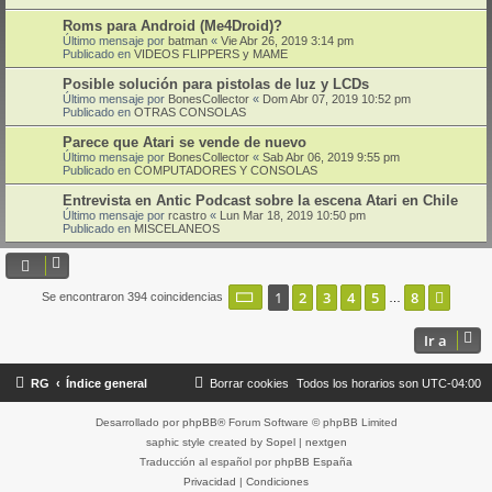
Roms para Android (Me4Droid)?
Último mensaje por
batman
«
Vie Abr 26, 2019 3:14 pm
Publicado en
VIDEOS FLIPPERS y MAME
Posible solución para pistolas de luz y LCDs
Último mensaje por
BonesCollector
«
Dom Abr 07, 2019 10:52 pm
Publicado en
OTRAS CONSOLAS
Parece que Atari se vende de nuevo
Último mensaje por
BonesCollector
«
Sab Abr 06, 2019 9:55 pm
Publicado en
COMPUTADORES Y CONSOLAS
Entrevista en Antic Podcast sobre la escena Atari en Chile
Último mensaje por
rcastro
«
Lun Mar 18, 2019 10:50 pm
Publicado en
MISCELANEOS
Página
1
de
8
1
2
3
4
5
8
Sigui
Se encontraron 394 coincidencias
…
Ir a
RG
Índice general
Borrar cookies
Todos los horarios son
UTC-04:00
Desarrollado por
phpBB
® Forum Software © phpBB Limited
saphic style created by
Sopel
|
nextgen
Traducción al español por
phpBB España
Privacidad
|
Condiciones