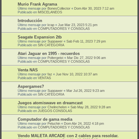
Murio Frank Agrama
Último mensaje por
BonesCollector
«
Dom Abr 30, 2023 7:12 am
Publicado en
MISCELANEOS
Introducción
Último mensaje por
krap
«
Jue Mar 23, 2023 5:21 pm
Publicado en
COMPUTADORES Y CONSOLAS
Seagate Expansion 2tb
Último mensaje por
Suppawer
«
Sab Feb 11, 2023 7:29 pm
Publicado en
SIN CATEGORIA
Atari Jaguar en 1995 - recuerdos
Último mensaje por
Poltergeist
«
Mar Dic 27, 2022 9:06 am
Publicado en
COMPUTADORES Y CONSOLAS
Venta NAS
Último mensaje por
faz
«
Jue Nov 10, 2022 10:37 am
Publicado en
VENTAS
Aspergames?
Último mensaje por
Suppawer
«
Mar Jul 26, 2022 9:23 am
Publicado en
SIN CATEGORIA
Juegos atomiswave en dreamcast
Último mensaje por
Chelinchelon
«
Sab May 28, 2022 9:28 am
Publicado en
JUEGOS CONSOLAS
Computador de gama media
Último mensaje por
Peluchin
«
Dom Abr 24, 2022 4:18 pm
Publicado en
COMPUTADORES Y CONSOLAS
Vendo MALETA ARCADE con 2 cables para resoldar.