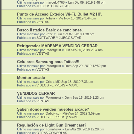
Último mensaje por
marcelo4768
«
Lun Dic 09, 2019 1:48 pm
Publicado en
JUEGOS CONSOLAS
Punto de Acceso Exterior Wi-Fi. Bullet M2 HP.
Último mensaje por
Artista
«
Vie Nov 15, 2019 3:44 pm
Publicado en
VENTAS
Busco listados Basic de canciones.
Último mensaje por
vhzc
«
Lun Oct 07, 2019 1:38 pm
Publicado en
SOFTWARE Y JUEGOS ATARI
Refrigerador MADEMSA VENDIDO CERRAR
Último mensaje por
Poltergeist
«
Lun Sep 30, 2019 2:54 am
Publicado en
VENTAS
Celulares Samsung para Tatitas!!!
Último mensaje por
Poltergeist
«
Dom Sep 29, 2019 12:52 pm
Publicado en
VENTAS
Monitor arcade
Último mensaje por
Cris
«
Mié Sep 18, 2019 7:33 pm
Publicado en
VIDEOS FLIPPERS y MAME
VENDIDOS CERRAR
Último mensaje por
Poltergeist
«
Dom Sep 15, 2019 1:23 pm
Publicado en
VENTAS
Saben donde venden muebles arcade?
Último mensaje por
Dabukyx
«
Mié Ago 14, 2019 3:59 pm
Publicado en
VIDEOS FLIPPERS y MAME
Regulación de Light Gun Dreamcast?
Último mensaje por
Tomahawk
«
Lun Abr 29, 2019 12:28 pm
Publicado en
OTRAS CONSOLAS