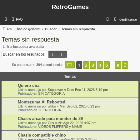
RetroGames
B
FAQ
Identificarse
u
RG
Índice general
Buscar
Temas sin respuesta
s
Temas sin respuesta
c
Ir a búsqueda avanzada
a
Buscar
Búsqueda avanzada
r
Página
1
de
8
1
2
3
4
5
8
Sigui
Se encontraron 394 coincidencias
…
Temas
Quiero una
Último mensaje por
Suppawer
«
Dom Ene 11, 2026 5:19 pm
Publicado en
SIN CATEGORIA
Montezuma AI Rebooted!
Último mensaje por
jakko
«
Mar Sep 02, 2025 8:23 pm
Publicado en
TECNOLOGIA
Chasis arcade para monitor de 29
Último mensaje por
Cris
«
Vie Ago 22, 2025 4:07 pm
Publicado en
VIDEOS FLIPPERS y MAME
Chasis compatible chino
Último mensaje por
Cris
«
Jue Ago 07, 2025 3:37 pm