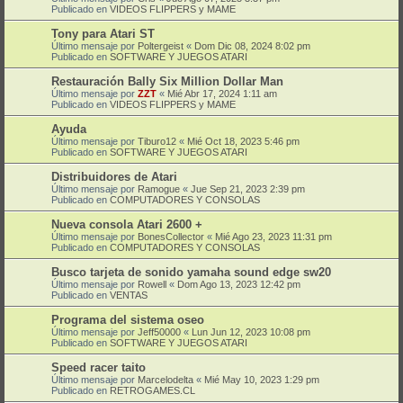
Publicado en
VIDEOS FLIPPERS y MAME
Tony para Atari ST
Último mensaje por
Poltergeist
«
Dom Dic 08, 2024 8:02 pm
Publicado en
SOFTWARE Y JUEGOS ATARI
Restauración Bally Six Million Dollar Man
Último mensaje por
ZZT
«
Mié Abr 17, 2024 1:11 am
Publicado en
VIDEOS FLIPPERS y MAME
Ayuda
Último mensaje por
Tiburo12
«
Mié Oct 18, 2023 5:46 pm
Publicado en
SOFTWARE Y JUEGOS ATARI
Distribuidores de Atari
Último mensaje por
Ramogue
«
Jue Sep 21, 2023 2:39 pm
Publicado en
COMPUTADORES Y CONSOLAS
Nueva consola Atari 2600 +
Último mensaje por
BonesCollector
«
Mié Ago 23, 2023 11:31 pm
Publicado en
COMPUTADORES Y CONSOLAS
Busco tarjeta de sonido yamaha sound edge sw20
Último mensaje por
Rowell
«
Dom Ago 13, 2023 12:42 pm
Publicado en
VENTAS
Programa del sistema oseo
Último mensaje por
Jeff50000
«
Lun Jun 12, 2023 10:08 pm
Publicado en
SOFTWARE Y JUEGOS ATARI
Speed racer taito
Último mensaje por
Marcelodelta
«
Mié May 10, 2023 1:29 pm
Publicado en
RETROGAMES.CL