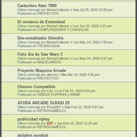
Cartuchos Atari 7800
Último mensaje por
BonesCollector
«
Sab Jul 25, 2020 10:55 pm
Publicado en
PROYECTOS
El misterio de Entombed
Último mensaje por
BonesCollector
«
Lun Jun 22, 2020 2:23 pm
Publicado en
COMPUTADORES Y CONSOLAS
Des-ensablador Ghindra
Último mensaje por
BonesCollector
«
Jue May 14, 2020 7:05 pm
Publicado en
TECNOLOGIA
Feliz dia de Star Wars !!
Último mensaje por
BonesCollector
«
Lun May 04, 2020 5:57 pm
Publicado en
MISCELANEOS
Proyecto Maquina Arcade
Último mensaje por
alexsm
«
Mar Abr 14, 2020 4:30 pm
Publicado en
PROYECTOS
Chassis Compatible
Último mensaje por
Cris
«
Lun Feb 24, 2020 4:22 pm
Publicado en
VIDEOS FLIPPERS y MAME
AYUDA ARCADE SIJIASI 29
Último mensaje por
Psma587
«
Sab Feb 22, 2020 4:37 pm
Publicado en
RETROGAMES.CL
publicidad ripley
Último mensaje por
ZZT
«
Jue Ene 16, 2020 12:25 am
Publicado en
RETROGAMES.CL
dolphin joystick