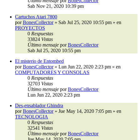
Último mensaje
por
BonesCollector
Sab Nov 21, 2020 10:39 pm
Cartuchos Atari 7800
por
BonesCollector
»
Sab Jul 25, 2020 10:55 pm
» en
PROYECTOS
0
Respuestas
33824
Vistas
Último mensaje
por
BonesCollector
Sab Jul 25, 2020 10:55 pm
El misterio de Entombed
por
BonesCollector
»
Lun Jun 22, 2020 2:23 pm
» en
COMPUTADORES Y CONSOLAS
0
Respuestas
32703
Vistas
Último mensaje
por
BonesCollector
Lun Jun 22, 2020 2:23 pm
Des-ensablador Ghindra
por
BonesCollector
»
Jue May 14, 2020 7:05 pm
» en
TECNOLOGIA
0
Respuestas
32541
Vistas
Último mensaje
por
BonesCollector
Jue May 14, 2020 7:05 pm