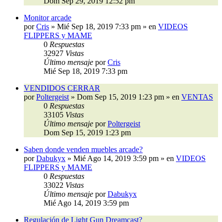
Dom Sep 29, 2019 12:52 pm
Monitor arcade
por
Cris
»
Mié Sep 18, 2019 7:33 pm
» en
VIDEOS
FLIPPERS y MAME
0
Respuestas
32927
Vistas
Último mensaje
por
Cris
Mié Sep 18, 2019 7:33 pm
VENDIDOS CERRAR
por
Poltergeist
»
Dom Sep 15, 2019 1:23 pm
» en
VENTAS
0
Respuestas
33105
Vistas
Último mensaje
por
Poltergeist
Dom Sep 15, 2019 1:23 pm
Saben donde venden muebles arcade?
por
Dabukyx
»
Mié Ago 14, 2019 3:59 pm
» en
VIDEOS
FLIPPERS y MAME
0
Respuestas
33022
Vistas
Último mensaje
por
Dabukyx
Mié Ago 14, 2019 3:59 pm
Regulación de Light Gun Dreamcast?