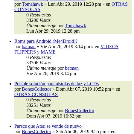
por
Tomahawk
»
Lun Abr 29, 2019 12:28 pm
» en
OTRAS
CONSOLAS
0
Respuestas
33200
Vistas
Último mensaje
por
Tomahawk
Lun Abr 29, 2019 12:28 pm
Roms para Android (Me4Droid)?
por
batman
»
Vie Abr 26, 2019 3:14 pm
» en
VIDEOS
FLIPPERS y MAME
0
Respuestas
33306
Vistas
Último mensaje
por
batman
Vie Abr 26, 2019 3:14 pm
Posible solución para pistolas de luz y LCDs
por
BonesCollector
»
Dom Abr 07, 2019 10:52 pm
» en
OTRAS CONSOLAS
0
Respuestas
33251
Vistas
Último mensaje
por
BonesCollector
Dom Abr 07, 2019 10:52 pm
Parece que Atari se vende de nuevo
por
BonesCollector
»
Sab Abr 06, 2019 9:55 pm
» en