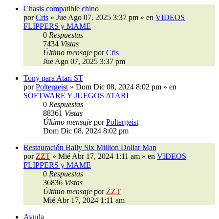
Chasis compatible chino
por
Cris
»
Jue Ago 07, 2025 3:37 pm
» en
VIDEOS
FLIPPERS y MAME
0
Respuestas
7434
Vistas
Último mensaje
por
Cris
Jue Ago 07, 2025 3:37 pm
Tony para Atari ST
por
Poltergeist
»
Dom Dic 08, 2024 8:02 pm
» en
SOFTWARE Y JUEGOS ATARI
0
Respuestas
88361
Vistas
Último mensaje
por
Poltergeist
Dom Dic 08, 2024 8:02 pm
Restauración Bally Six Million Dollar Man
por
ZZT
»
Mié Abr 17, 2024 1:11 am
» en
VIDEOS
FLIPPERS y MAME
0
Respuestas
36836
Vistas
Último mensaje
por
ZZT
Mié Abr 17, 2024 1:11 am
Ayuda