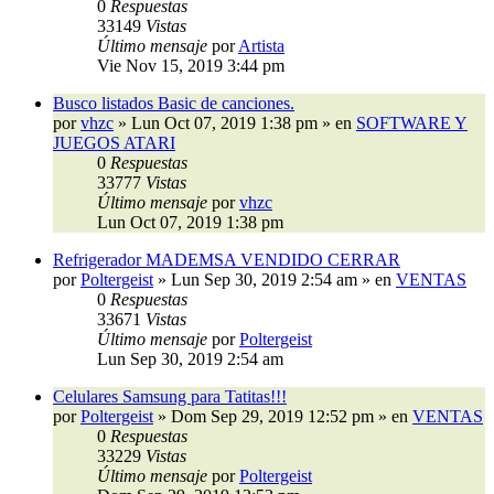
0
Respuestas
33149
Vistas
Último mensaje
por
Artista
Vie Nov 15, 2019 3:44 pm
Busco listados Basic de canciones.
por
vhzc
»
Lun Oct 07, 2019 1:38 pm
» en
SOFTWARE Y
JUEGOS ATARI
0
Respuestas
33777
Vistas
Último mensaje
por
vhzc
Lun Oct 07, 2019 1:38 pm
Refrigerador MADEMSA VENDIDO CERRAR
por
Poltergeist
»
Lun Sep 30, 2019 2:54 am
» en
VENTAS
0
Respuestas
33671
Vistas
Último mensaje
por
Poltergeist
Lun Sep 30, 2019 2:54 am
Celulares Samsung para Tatitas!!!
por
Poltergeist
»
Dom Sep 29, 2019 12:52 pm
» en
VENTAS
0
Respuestas
33229
Vistas
Último mensaje
por
Poltergeist