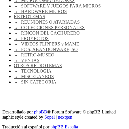
↳ MICROCOMPUTADORES
↳ SOFTWARE Y JUEGOS PARA MICROS
↳ HARDWARE MICROS
RETROTEMAS
↳ REUNIONES O ATARIADAS
↳ COLECCIONES PERSONALES
↳ RINCON DEL CACHURERO
↳ PROYECTOS
↳ VIDEOS FLIPPERS y MAME
↳ PC'S, ABANDONWARE, SO
↳ RETRO-MUSEO
↳ VENTAS
OTROS RETROTEMAS
↳ TECNOLOGIA
↳ MISCELANEOS
↳ SIN CATEGORIA
RG
Índice general
Todos los horarios son
UTC-04:00
Borrar cookies
Desarrollado por
phpBB
® Forum Software © phpBB Limited
saphic style created by
Sopel
|
nextgen
Traducción al español por
phpBB España