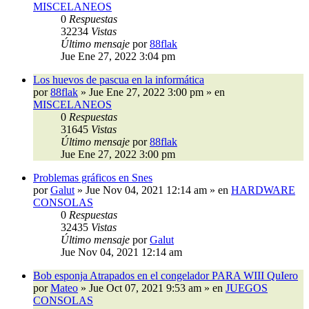
MISCELANEOS
0
Respuestas
32234
Vistas
Último mensaje
por
88flak
Jue Ene 27, 2022 3:04 pm
Los huevos de pascua en la informática
por
88flak
»
Jue Ene 27, 2022 3:00 pm
» en
MISCELANEOS
0
Respuestas
31645
Vistas
Último mensaje
por
88flak
Jue Ene 27, 2022 3:00 pm
Problemas gráficos en Snes
por
Galut
»
Jue Nov 04, 2021 12:14 am
» en
HARDWARE
CONSOLAS
0
Respuestas
32435
Vistas
Último mensaje
por
Galut
Jue Nov 04, 2021 12:14 am
Bob esponja Atrapados en el congelador PARA WIII QuIero
por
Mateo
»
Jue Oct 07, 2021 9:53 am
» en
JUEGOS
CONSOLAS