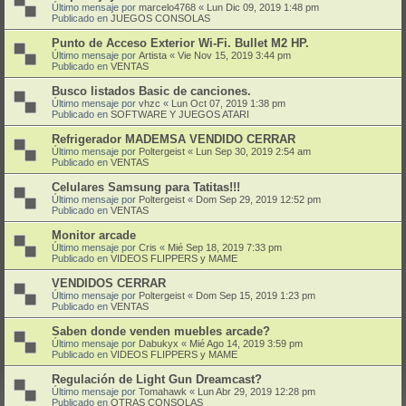
Último mensaje por
marcelo4768
«
Lun Dic 09, 2019 1:48 pm
Publicado en
JUEGOS CONSOLAS
Punto de Acceso Exterior Wi-Fi. Bullet M2 HP.
Último mensaje por
Artista
«
Vie Nov 15, 2019 3:44 pm
Publicado en
VENTAS
Busco listados Basic de canciones.
Último mensaje por
vhzc
«
Lun Oct 07, 2019 1:38 pm
Publicado en
SOFTWARE Y JUEGOS ATARI
Refrigerador MADEMSA VENDIDO CERRAR
Último mensaje por
Poltergeist
«
Lun Sep 30, 2019 2:54 am
Publicado en
VENTAS
Celulares Samsung para Tatitas!!!
Último mensaje por
Poltergeist
«
Dom Sep 29, 2019 12:52 pm
Publicado en
VENTAS
Monitor arcade
Último mensaje por
Cris
«
Mié Sep 18, 2019 7:33 pm
Publicado en
VIDEOS FLIPPERS y MAME
VENDIDOS CERRAR
Último mensaje por
Poltergeist
«
Dom Sep 15, 2019 1:23 pm
Publicado en
VENTAS
Saben donde venden muebles arcade?
Último mensaje por
Dabukyx
«
Mié Ago 14, 2019 3:59 pm
Publicado en
VIDEOS FLIPPERS y MAME
Regulación de Light Gun Dreamcast?
Último mensaje por
Tomahawk
«
Lun Abr 29, 2019 12:28 pm
Publicado en
OTRAS CONSOLAS