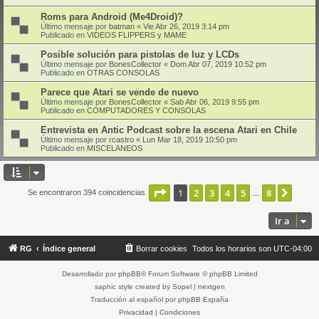
Roms para Android (Me4Droid)?
Último mensaje por
batman
«
Vie Abr 26, 2019 3:14 pm
Publicado en
VIDEOS FLIPPERS y MAME
Posible solución para pistolas de luz y LCDs
Último mensaje por
BonesCollector
«
Dom Abr 07, 2019 10:52 pm
Publicado en
OTRAS CONSOLAS
Parece que Atari se vende de nuevo
Último mensaje por
BonesCollector
«
Sab Abr 06, 2019 9:55 pm
Publicado en
COMPUTADORES Y CONSOLAS
Entrevista en Antic Podcast sobre la escena Atari en Chile
Último mensaje por
rcastro
«
Lun Mar 18, 2019 10:50 pm
Publicado en
MISCELANEOS
Página
1
de
8
1
2
3
4
5
8
Sigui
Se encontraron 394 coincidencias
…
Ir a
RG
Índice general
Borrar cookies
Todos los horarios son
UTC-04:00
Desarrollado por
phpBB
® Forum Software © phpBB Limited
saphic style created by
Sopel
|
nextgen
Traducción al español por
phpBB España
Privacidad
|
Condiciones