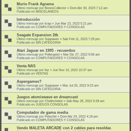
Murio Frank Agrama
Último mensaje por
BonesCollector
«
Dom Abr 30, 2023 7:12 am
Publicado en
MISCELANEOS
Introducción
Último mensaje por
krap
«
Jue Mar 23, 2023 5:21 pm
Publicado en
COMPUTADORES Y CONSOLAS
Seagate Expansion 2tb
Último mensaje por
Suppawer
«
Sab Feb 11, 2023 7:29 pm
Publicado en
SIN CATEGORIA
Atari Jaguar en 1995 - recuerdos
Último mensaje por
Poltergeist
«
Mar Dic 27, 2022 9:06 am
Publicado en
COMPUTADORES Y CONSOLAS
Venta NAS
Último mensaje por
faz
«
Jue Nov 10, 2022 10:37 am
Publicado en
VENTAS
Aspergames?
Último mensaje por
Suppawer
«
Mar Jul 26, 2022 9:23 am
Publicado en
SIN CATEGORIA
Juegos atomiswave en dreamcast
Último mensaje por
Chelinchelon
«
Sab May 28, 2022 9:28 am
Publicado en
JUEGOS CONSOLAS
Computador de gama media
Último mensaje por
Peluchin
«
Dom Abr 24, 2022 4:18 pm
Publicado en
COMPUTADORES Y CONSOLAS
Vendo MALETA ARCADE con 2 cables para resoldar.