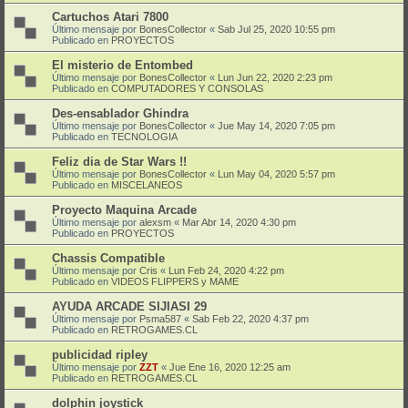
Cartuchos Atari 7800
Último mensaje por
BonesCollector
«
Sab Jul 25, 2020 10:55 pm
Publicado en
PROYECTOS
El misterio de Entombed
Último mensaje por
BonesCollector
«
Lun Jun 22, 2020 2:23 pm
Publicado en
COMPUTADORES Y CONSOLAS
Des-ensablador Ghindra
Último mensaje por
BonesCollector
«
Jue May 14, 2020 7:05 pm
Publicado en
TECNOLOGIA
Feliz dia de Star Wars !!
Último mensaje por
BonesCollector
«
Lun May 04, 2020 5:57 pm
Publicado en
MISCELANEOS
Proyecto Maquina Arcade
Último mensaje por
alexsm
«
Mar Abr 14, 2020 4:30 pm
Publicado en
PROYECTOS
Chassis Compatible
Último mensaje por
Cris
«
Lun Feb 24, 2020 4:22 pm
Publicado en
VIDEOS FLIPPERS y MAME
AYUDA ARCADE SIJIASI 29
Último mensaje por
Psma587
«
Sab Feb 22, 2020 4:37 pm
Publicado en
RETROGAMES.CL
publicidad ripley
Último mensaje por
ZZT
«
Jue Ene 16, 2020 12:25 am
Publicado en
RETROGAMES.CL
dolphin joystick