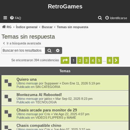
RetroGames
B
FAQ
Identificarse
u
RG
Índice general
Buscar
Temas sin respuesta
s
Temas sin respuesta
c
Ir a búsqueda avanzada
a
Buscar
Búsqueda avanzada
r
Página
1
de
8
1
2
3
4
5
8
Sigui
Se encontraron 394 coincidencias
…
Temas
Quiero una
Último mensaje por
Suppawer
«
Dom Ene 11, 2026 5:19 pm
Publicado en
SIN CATEGORIA
Montezuma AI Rebooted!
Último mensaje por
jakko
«
Mar Sep 02, 2025 8:23 pm
Publicado en
TECNOLOGIA
Chasis arcade para monitor de 29
Último mensaje por
Cris
«
Vie Ago 22, 2025 4:07 pm
Publicado en
VIDEOS FLIPPERS y MAME
Chasis compatible chino
Último mensaje por
Cris
«
Jue Ago 07, 2025 3:37 pm