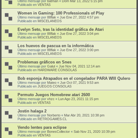
Último mensaje por
batman
«
Dom Mar 13, 2022 5:15 pm
Publicado en
VENTAS
Women in Gaming: 100 Professionals of Play
Último mensaje por
88flak
«
Jue Ene 27, 2022 4:57 pm
Publicado en
MISCELANEOS
Evelyn Seto, tras la identidad gráfica de Atari
Último mensaje por
88flak
«
Jue Ene 27, 2022 3:04 pm
Publicado en
MISCELANEOS
Los huevos de pascua en la informática
Último mensaje por
88flak
«
Jue Ene 27, 2022 3:00 pm
Publicado en
MISCELANEOS
Problemas gráficos en Snes
Último mensaje por
Galut
«
Jue Nov 04, 2021 12:14 am
Publicado en
HARDWARE CONSOLAS
Bob esponja Atrapados en el congelador PARA WIII QuIero
Último mensaje por
Mateo
«
Jue Oct 07, 2021 9:53 am
Publicado en
JUEGOS CONSOLAS
Permuto Juegos Homebrew atari 2600
Último mensaje por
vhzc
«
Lun Ago 23, 2021 11:15 pm
Publicado en
VENTAS
Jostin halaga 2
Último mensaje por
Norberto
«
Mar Abr 20, 2021 10:38 pm
Publicado en
RETROGAMES.CL
Vendo lentes para eclipse
Último mensaje por
BonesCollector
«
Sab Nov 21, 2020 10:39 pm
Publicado en
VENTAS