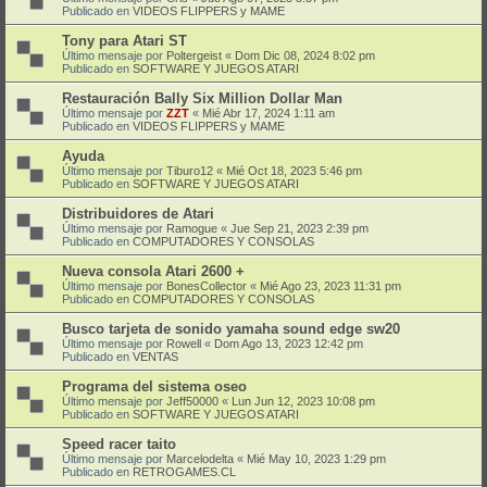
Publicado en
VIDEOS FLIPPERS y MAME
Tony para Atari ST
Último mensaje por
Poltergeist
«
Dom Dic 08, 2024 8:02 pm
Publicado en
SOFTWARE Y JUEGOS ATARI
Restauración Bally Six Million Dollar Man
Último mensaje por
ZZT
«
Mié Abr 17, 2024 1:11 am
Publicado en
VIDEOS FLIPPERS y MAME
Ayuda
Último mensaje por
Tiburo12
«
Mié Oct 18, 2023 5:46 pm
Publicado en
SOFTWARE Y JUEGOS ATARI
Distribuidores de Atari
Último mensaje por
Ramogue
«
Jue Sep 21, 2023 2:39 pm
Publicado en
COMPUTADORES Y CONSOLAS
Nueva consola Atari 2600 +
Último mensaje por
BonesCollector
«
Mié Ago 23, 2023 11:31 pm
Publicado en
COMPUTADORES Y CONSOLAS
Busco tarjeta de sonido yamaha sound edge sw20
Último mensaje por
Rowell
«
Dom Ago 13, 2023 12:42 pm
Publicado en
VENTAS
Programa del sistema oseo
Último mensaje por
Jeff50000
«
Lun Jun 12, 2023 10:08 pm
Publicado en
SOFTWARE Y JUEGOS ATARI
Speed racer taito
Último mensaje por
Marcelodelta
«
Mié May 10, 2023 1:29 pm
Publicado en
RETROGAMES.CL