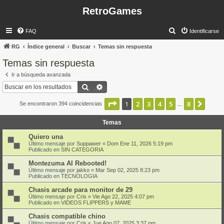
RetroGames
B
FAQ
Identificarse
u
RG
Índice general
Buscar
Temas sin respuesta
s
Temas sin respuesta
c
Ir a búsqueda avanzada
a
Buscar
Búsqueda avanzada
r
Página
1
de
8
1
2
3
4
5
8
Sigui
Se encontraron 394 coincidencias
…
Temas
Quiero una
Último mensaje por
Suppawer
«
Dom Ene 11, 2026 5:19 pm
Publicado en
SIN CATEGORIA
Montezuma AI Rebooted!
Último mensaje por
jakko
«
Mar Sep 02, 2025 8:23 pm
Publicado en
TECNOLOGIA
Chasis arcade para monitor de 29
Último mensaje por
Cris
«
Vie Ago 22, 2025 4:07 pm
Publicado en
VIDEOS FLIPPERS y MAME
Chasis compatible chino
Último mensaje por
Cris
«
Jue Ago 07, 2025 3:37 pm