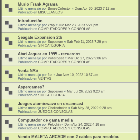
Murio Frank Agrama
Último mensaje por
BonesCollector
«
Dom Abr 30, 2023 7:12 am
Publicado en
MISCELANEOS
Introducción
Último mensaje por
krap
«
Jue Mar 23, 2023 5:21 pm
Publicado en
COMPUTADORES Y CONSOLAS
Seagate Expansion 2tb
Último mensaje por
Suppawer
«
Sab Feb 11, 2023 7:29 pm
Publicado en
SIN CATEGORIA
Atari Jaguar en 1995 - recuerdos
Último mensaje por
Poltergeist
«
Mar Dic 27, 2022 9:06 am
Publicado en
COMPUTADORES Y CONSOLAS
Venta NAS
Último mensaje por
faz
«
Jue Nov 10, 2022 10:37 am
Publicado en
VENTAS
Aspergames?
Último mensaje por
Suppawer
«
Mar Jul 26, 2022 9:23 am
Publicado en
SIN CATEGORIA
Juegos atomiswave en dreamcast
Último mensaje por
Chelinchelon
«
Sab May 28, 2022 9:28 am
Publicado en
JUEGOS CONSOLAS
Computador de gama media
Último mensaje por
Peluchin
«
Dom Abr 24, 2022 4:18 pm
Publicado en
COMPUTADORES Y CONSOLAS
Vendo MALETA ARCADE con 2 cables para resoldar.