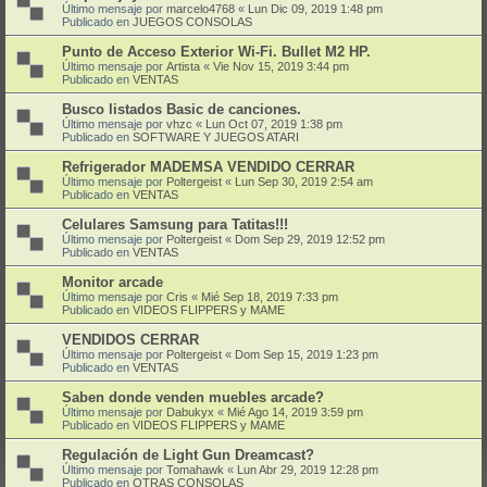
Último mensaje por
marcelo4768
«
Lun Dic 09, 2019 1:48 pm
Publicado en
JUEGOS CONSOLAS
Punto de Acceso Exterior Wi-Fi. Bullet M2 HP.
Último mensaje por
Artista
«
Vie Nov 15, 2019 3:44 pm
Publicado en
VENTAS
Busco listados Basic de canciones.
Último mensaje por
vhzc
«
Lun Oct 07, 2019 1:38 pm
Publicado en
SOFTWARE Y JUEGOS ATARI
Refrigerador MADEMSA VENDIDO CERRAR
Último mensaje por
Poltergeist
«
Lun Sep 30, 2019 2:54 am
Publicado en
VENTAS
Celulares Samsung para Tatitas!!!
Último mensaje por
Poltergeist
«
Dom Sep 29, 2019 12:52 pm
Publicado en
VENTAS
Monitor arcade
Último mensaje por
Cris
«
Mié Sep 18, 2019 7:33 pm
Publicado en
VIDEOS FLIPPERS y MAME
VENDIDOS CERRAR
Último mensaje por
Poltergeist
«
Dom Sep 15, 2019 1:23 pm
Publicado en
VENTAS
Saben donde venden muebles arcade?
Último mensaje por
Dabukyx
«
Mié Ago 14, 2019 3:59 pm
Publicado en
VIDEOS FLIPPERS y MAME
Regulación de Light Gun Dreamcast?
Último mensaje por
Tomahawk
«
Lun Abr 29, 2019 12:28 pm
Publicado en
OTRAS CONSOLAS