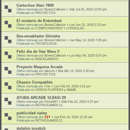
Cartuchos Atari 7800
Último mensaje por
BonesCollector
«
Sab Jul 25, 2020 10:55 pm
Publicado en
PROYECTOS
El misterio de Entombed
Último mensaje por
BonesCollector
«
Lun Jun 22, 2020 2:23 pm
Publicado en
COMPUTADORES Y CONSOLAS
Des-ensablador Ghindra
Último mensaje por
BonesCollector
«
Jue May 14, 2020 7:05 pm
Publicado en
TECNOLOGIA
Feliz dia de Star Wars !!
Último mensaje por
BonesCollector
«
Lun May 04, 2020 5:57 pm
Publicado en
MISCELANEOS
Proyecto Maquina Arcade
Último mensaje por
alexsm
«
Mar Abr 14, 2020 4:30 pm
Publicado en
PROYECTOS
Chassis Compatible
Último mensaje por
Cris
«
Lun Feb 24, 2020 4:22 pm
Publicado en
VIDEOS FLIPPERS y MAME
AYUDA ARCADE SIJIASI 29
Último mensaje por
Psma587
«
Sab Feb 22, 2020 4:37 pm
Publicado en
RETROGAMES.CL
publicidad ripley
Último mensaje por
ZZT
«
Jue Ene 16, 2020 12:25 am
Publicado en
RETROGAMES.CL
dolphin joystick