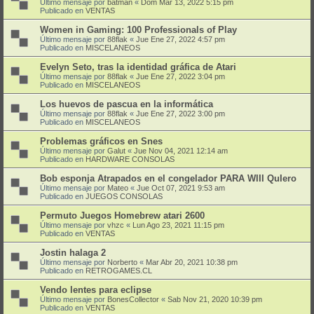
Último mensaje por
batman
«
Dom Mar 13, 2022 5:15 pm
Publicado en
VENTAS
Women in Gaming: 100 Professionals of Play
Último mensaje por
88flak
«
Jue Ene 27, 2022 4:57 pm
Publicado en
MISCELANEOS
Evelyn Seto, tras la identidad gráfica de Atari
Último mensaje por
88flak
«
Jue Ene 27, 2022 3:04 pm
Publicado en
MISCELANEOS
Los huevos de pascua en la informática
Último mensaje por
88flak
«
Jue Ene 27, 2022 3:00 pm
Publicado en
MISCELANEOS
Problemas gráficos en Snes
Último mensaje por
Galut
«
Jue Nov 04, 2021 12:14 am
Publicado en
HARDWARE CONSOLAS
Bob esponja Atrapados en el congelador PARA WIII QuIero
Último mensaje por
Mateo
«
Jue Oct 07, 2021 9:53 am
Publicado en
JUEGOS CONSOLAS
Permuto Juegos Homebrew atari 2600
Último mensaje por
vhzc
«
Lun Ago 23, 2021 11:15 pm
Publicado en
VENTAS
Jostin halaga 2
Último mensaje por
Norberto
«
Mar Abr 20, 2021 10:38 pm
Publicado en
RETROGAMES.CL
Vendo lentes para eclipse
Último mensaje por
BonesCollector
«
Sab Nov 21, 2020 10:39 pm
Publicado en
VENTAS