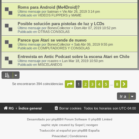
Roms para Android (Me4Droid)?
Último mensaje por
batman
«
Vie Abr 26, 2019 3:14 pm
Publicado en
VIDEOS FLIPPERS y MAME
Posible solución para pistolas de luz y LCDs
Último mensaje por
BonesCollector
«
Dom Abr 07, 2019 10:52 pm
Publicado en
OTRAS CONSOLAS
Parece que Atari se vende de nuevo
Último mensaje por
BonesCollector
«
Sab Abr 06, 2019 9:55 pm
Publicado en
COMPUTADORES Y CONSOLAS
Entrevista en Antic Podcast sobre la escena Atari en Chile
Último mensaje por
rcastro
«
Lun Mar 18, 2019 10:50 pm
Publicado en
MISCELANEOS
Página
1
de
8
1
2
3
4
5
8
Sigui
Se encontraron 394 coincidencias
…
Ir a
RG
Índice general
Borrar cookies
Todos los horarios son
UTC-04:00
Desarrollado por
phpBB
® Forum Software © phpBB Limited
saphic style created by
Sopel
|
nextgen
Traducción al español por
phpBB España
Privacidad
|
Condiciones