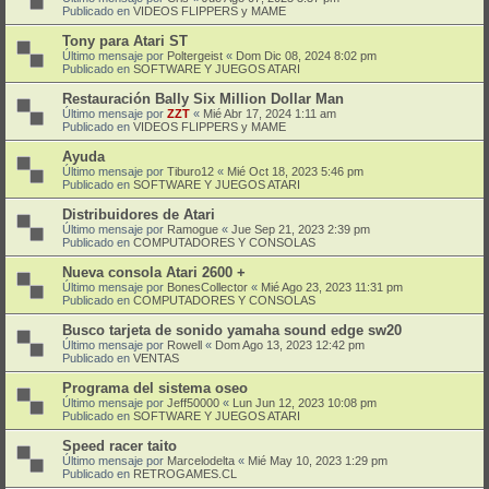
Publicado en
VIDEOS FLIPPERS y MAME
Tony para Atari ST
Último mensaje por
Poltergeist
«
Dom Dic 08, 2024 8:02 pm
Publicado en
SOFTWARE Y JUEGOS ATARI
Restauración Bally Six Million Dollar Man
Último mensaje por
ZZT
«
Mié Abr 17, 2024 1:11 am
Publicado en
VIDEOS FLIPPERS y MAME
Ayuda
Último mensaje por
Tiburo12
«
Mié Oct 18, 2023 5:46 pm
Publicado en
SOFTWARE Y JUEGOS ATARI
Distribuidores de Atari
Último mensaje por
Ramogue
«
Jue Sep 21, 2023 2:39 pm
Publicado en
COMPUTADORES Y CONSOLAS
Nueva consola Atari 2600 +
Último mensaje por
BonesCollector
«
Mié Ago 23, 2023 11:31 pm
Publicado en
COMPUTADORES Y CONSOLAS
Busco tarjeta de sonido yamaha sound edge sw20
Último mensaje por
Rowell
«
Dom Ago 13, 2023 12:42 pm
Publicado en
VENTAS
Programa del sistema oseo
Último mensaje por
Jeff50000
«
Lun Jun 12, 2023 10:08 pm
Publicado en
SOFTWARE Y JUEGOS ATARI
Speed racer taito
Último mensaje por
Marcelodelta
«
Mié May 10, 2023 1:29 pm
Publicado en
RETROGAMES.CL