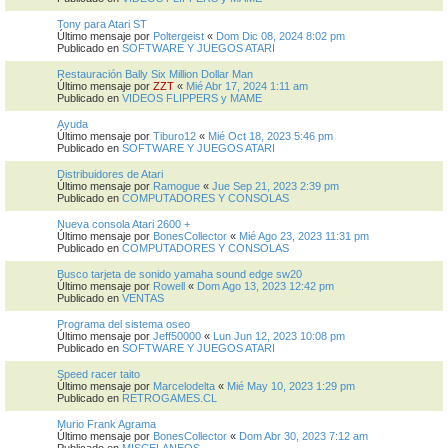
Tony para Atari ST
Último mensaje por
Poltergeist
«
Dom Dic 08, 2024 8:02 pm
Publicado en
SOFTWARE Y JUEGOS ATARI
Restauración Bally Six Million Dollar Man
Último mensaje por
ZZT
«
Mié Abr 17, 2024 1:11 am
Publicado en
VIDEOS FLIPPERS y MAME
Ayuda
Último mensaje por
Tiburo12
«
Mié Oct 18, 2023 5:46 pm
Publicado en
SOFTWARE Y JUEGOS ATARI
Distribuidores de Atari
Último mensaje por
Ramogue
«
Jue Sep 21, 2023 2:39 pm
Publicado en
COMPUTADORES Y CONSOLAS
Nueva consola Atari 2600 +
Último mensaje por
BonesCollector
«
Mié Ago 23, 2023 11:31 pm
Publicado en
COMPUTADORES Y CONSOLAS
Busco tarjeta de sonido yamaha sound edge sw20
Último mensaje por
Rowell
«
Dom Ago 13, 2023 12:42 pm
Publicado en
VENTAS
Programa del sistema oseo
Último mensaje por
Jeff50000
«
Lun Jun 12, 2023 10:08 pm
Publicado en
SOFTWARE Y JUEGOS ATARI
Speed racer taito
Último mensaje por
Marcelodelta
«
Mié May 10, 2023 1:29 pm
Publicado en
RETROGAMES.CL
Murio Frank Agrama
Último mensaje por
BonesCollector
«
Dom Abr 30, 2023 7:12 am
Publicado en
MISCELANEOS