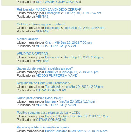
Publicado en
SOFTWARE Y JUEGOS ATARI
Refrigerador MADEMSA VENDIDO CERRAR
Último mensaje por
Poltergeist
«
Lun Sep 30, 2019 2:54 am
Publicado en
VENTAS
Celulares Samsung para Tatitas!!!
Último mensaje por
Poltergeist
«
Dom Sep 29, 2019 12:52 pm
Publicado en
VENTAS
Monitor arcade
Último mensaje por
Cris
«
Mié Sep 18, 2019 7:33 pm
Publicado en
VIDEOS FLIPPERS y MAME
VENDIDOS CERRAR
Último mensaje por
Poltergeist
«
Dom Sep 15, 2019 1:23 pm
Publicado en
VENTAS
Saben donde venden muebles arcade?
Último mensaje por
Dabukyx
«
Mié Ago 14, 2019 3:59 pm
Publicado en
VIDEOS FLIPPERS y MAME
Regulación de Light Gun Dreamcast?
Último mensaje por
Tomahawk
«
Lun Abr 29, 2019 12:28 pm
Publicado en
OTRAS CONSOLAS
Roms para Android (Me4Droid)?
Último mensaje por
batman
«
Vie Abr 26, 2019 3:14 pm
Publicado en
VIDEOS FLIPPERS y MAME
Posible solución para pistolas de luz y LCDs
Último mensaje por
BonesCollector
«
Dom Abr 07, 2019 10:52 pm
Publicado en
OTRAS CONSOLAS
Parece que Atari se vende de nuevo
Último mensaje por
BonesCollector
«
Sab Abr 06, 2019 9:55 pm