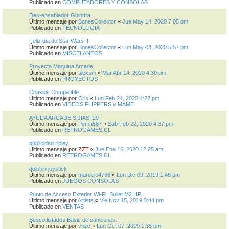
Publicado en
COMPUTADORES Y CONSOLAS
Des-ensablador Ghindra
Último mensaje por
BonesCollector
«
Jue May 14, 2020 7:05 pm
Publicado en
TECNOLOGIA
Feliz dia de Star Wars !!
Último mensaje por
BonesCollector
«
Lun May 04, 2020 5:57 pm
Publicado en
MISCELANEOS
Proyecto Maquina Arcade
Último mensaje por
alexsm
«
Mar Abr 14, 2020 4:30 pm
Publicado en
PROYECTOS
Chassis Compatible
Último mensaje por
Cris
«
Lun Feb 24, 2020 4:22 pm
Publicado en
VIDEOS FLIPPERS y MAME
AYUDA ARCADE SIJIASI 29
Último mensaje por
Psma587
«
Sab Feb 22, 2020 4:37 pm
Publicado en
RETROGAMES.CL
publicidad ripley
Último mensaje por
ZZT
«
Jue Ene 16, 2020 12:25 am
Publicado en
RETROGAMES.CL
dolphin joystick
Último mensaje por
marcelo4768
«
Lun Dic 09, 2019 1:48 pm
Publicado en
JUEGOS CONSOLAS
Punto de Acceso Exterior Wi-Fi. Bullet M2 HP.
Último mensaje por
Artista
«
Vie Nov 15, 2019 3:44 pm
Publicado en
VENTAS
Busco listados Basic de canciones.
Último mensaje por
vhzc
«
Lun Oct 07, 2019 1:38 pm