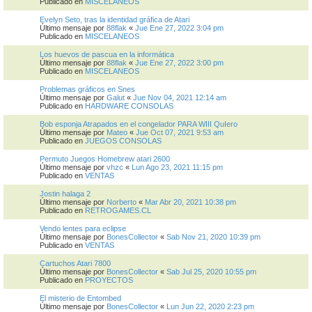
Publicado en
MISCELANEOS
Evelyn Seto, tras la identidad gráfica de Atari
Último mensaje por
88flak
«
Jue Ene 27, 2022 3:04 pm
Publicado en
MISCELANEOS
Los huevos de pascua en la informática
Último mensaje por
88flak
«
Jue Ene 27, 2022 3:00 pm
Publicado en
MISCELANEOS
Problemas gráficos en Snes
Último mensaje por
Galut
«
Jue Nov 04, 2021 12:14 am
Publicado en
HARDWARE CONSOLAS
Bob esponja Atrapados en el congelador PARA WIII QuIero
Último mensaje por
Mateo
«
Jue Oct 07, 2021 9:53 am
Publicado en
JUEGOS CONSOLAS
Permuto Juegos Homebrew atari 2600
Último mensaje por
vhzc
«
Lun Ago 23, 2021 11:15 pm
Publicado en
VENTAS
Jostin halaga 2
Último mensaje por
Norberto
«
Mar Abr 20, 2021 10:38 pm
Publicado en
RETROGAMES.CL
Vendo lentes para eclipse
Último mensaje por
BonesCollector
«
Sab Nov 21, 2020 10:39 pm
Publicado en
VENTAS
Cartuchos Atari 7800
Último mensaje por
BonesCollector
«
Sab Jul 25, 2020 10:55 pm
Publicado en
PROYECTOS
El misterio de Entombed
Último mensaje por
BonesCollector
«
Lun Jun 22, 2020 2:23 pm