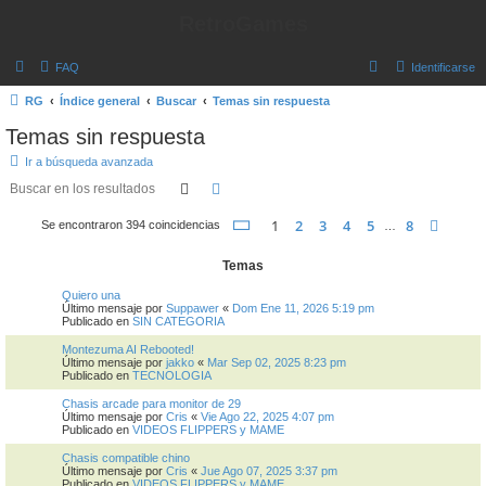
RetroGames
B
FAQ
Identificarse
u
RG
Índice general
Buscar
Temas sin respuesta
s
Temas sin respuesta
c
Ir a búsqueda avanzada
a
Buscar
Búsqueda avanzada
r
Página
1
de
8
1
2
3
4
5
8
Sigui
Se encontraron 394 coincidencias
…
Temas
Quiero una
Último mensaje por
Suppawer
«
Dom Ene 11, 2026 5:19 pm
Publicado en
SIN CATEGORIA
Montezuma AI Rebooted!
Último mensaje por
jakko
«
Mar Sep 02, 2025 8:23 pm
Publicado en
TECNOLOGIA
Chasis arcade para monitor de 29
Último mensaje por
Cris
«
Vie Ago 22, 2025 4:07 pm
Publicado en
VIDEOS FLIPPERS y MAME
Chasis compatible chino
Último mensaje por
Cris
«
Jue Ago 07, 2025 3:37 pm
Publicado en
VIDEOS FLIPPERS y MAME