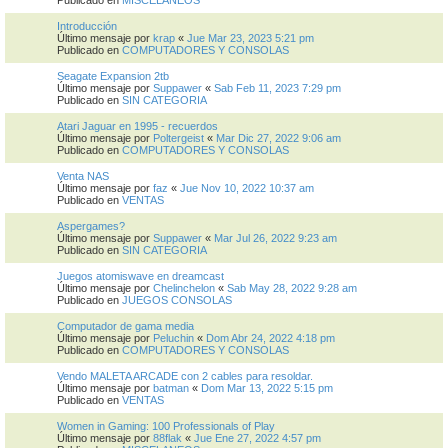
Introducción
Último mensaje por
krap
«
Jue Mar 23, 2023 5:21 pm
Publicado en
COMPUTADORES Y CONSOLAS
Seagate Expansion 2tb
Último mensaje por
Suppawer
«
Sab Feb 11, 2023 7:29 pm
Publicado en
SIN CATEGORIA
Atari Jaguar en 1995 - recuerdos
Último mensaje por
Poltergeist
«
Mar Dic 27, 2022 9:06 am
Publicado en
COMPUTADORES Y CONSOLAS
Venta NAS
Último mensaje por
faz
«
Jue Nov 10, 2022 10:37 am
Publicado en
VENTAS
Aspergames?
Último mensaje por
Suppawer
«
Mar Jul 26, 2022 9:23 am
Publicado en
SIN CATEGORIA
Juegos atomiswave en dreamcast
Último mensaje por
Chelinchelon
«
Sab May 28, 2022 9:28 am
Publicado en
JUEGOS CONSOLAS
Computador de gama media
Último mensaje por
Peluchin
«
Dom Abr 24, 2022 4:18 pm
Publicado en
COMPUTADORES Y CONSOLAS
Vendo MALETA ARCADE con 2 cables para resoldar.
Último mensaje por
batman
«
Dom Mar 13, 2022 5:15 pm
Publicado en
VENTAS
Women in Gaming: 100 Professionals of Play
Último mensaje por
88flak
«
Jue Ene 27, 2022 4:57 pm