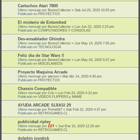
Cartuchos Atari 7800
Último mensaje por
BonesCollector
«
Sab Jul 25, 2020 10:55 pm
Publicado en
PROYECTOS
El misterio de Entombed
Último mensaje por
BonesCollector
«
Lun Jun 22, 2020 2:23 pm
Publicado en
COMPUTADORES Y CONSOLAS
Des-ensablador Ghindra
Último mensaje por
BonesCollector
«
Jue May 14, 2020 7:05 pm
Publicado en
TECNOLOGIA
Feliz dia de Star Wars !!
Último mensaje por
BonesCollector
«
Lun May 04, 2020 5:57 pm
Publicado en
MISCELANEOS
Proyecto Maquina Arcade
Último mensaje por
alexsm
«
Mar Abr 14, 2020 4:30 pm
Publicado en
PROYECTOS
Chassis Compatible
Último mensaje por
Cris
«
Lun Feb 24, 2020 4:22 pm
Publicado en
VIDEOS FLIPPERS y MAME
AYUDA ARCADE SIJIASI 29
Último mensaje por
Psma587
«
Sab Feb 22, 2020 4:37 pm
Publicado en
RETROGAMES.CL
publicidad ripley
Último mensaje por
ZZT
«
Jue Ene 16, 2020 12:25 am
Publicado en
RETROGAMES.CL
dolphin joystick