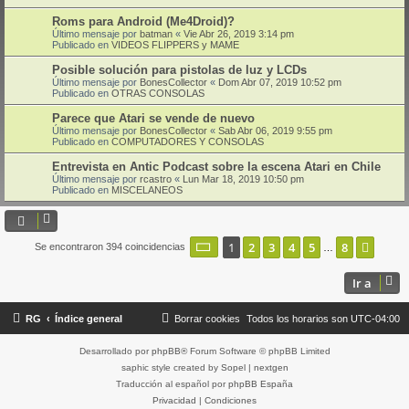
Roms para Android (Me4Droid)?
Último mensaje por
batman
«
Vie Abr 26, 2019 3:14 pm
Publicado en
VIDEOS FLIPPERS y MAME
Posible solución para pistolas de luz y LCDs
Último mensaje por
BonesCollector
«
Dom Abr 07, 2019 10:52 pm
Publicado en
OTRAS CONSOLAS
Parece que Atari se vende de nuevo
Último mensaje por
BonesCollector
«
Sab Abr 06, 2019 9:55 pm
Publicado en
COMPUTADORES Y CONSOLAS
Entrevista en Antic Podcast sobre la escena Atari en Chile
Último mensaje por
rcastro
«
Lun Mar 18, 2019 10:50 pm
Publicado en
MISCELANEOS
Página
1
de
8
1
2
3
4
5
8
Sigui
Se encontraron 394 coincidencias
…
Ir a
RG
Índice general
Borrar cookies
Todos los horarios son
UTC-04:00
Desarrollado por
phpBB
® Forum Software © phpBB Limited
saphic style created by
Sopel
|
nextgen
Traducción al español por
phpBB España
Privacidad
|
Condiciones