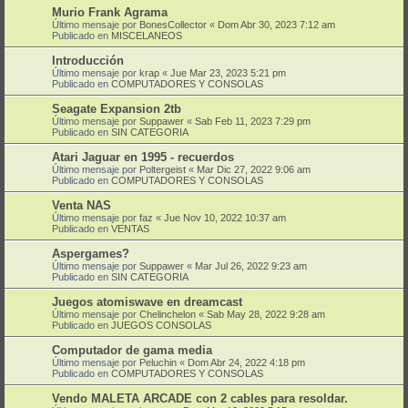
Murio Frank Agrama
Último mensaje por
BonesCollector
«
Dom Abr 30, 2023 7:12 am
Publicado en
MISCELANEOS
Introducción
Último mensaje por
krap
«
Jue Mar 23, 2023 5:21 pm
Publicado en
COMPUTADORES Y CONSOLAS
Seagate Expansion 2tb
Último mensaje por
Suppawer
«
Sab Feb 11, 2023 7:29 pm
Publicado en
SIN CATEGORIA
Atari Jaguar en 1995 - recuerdos
Último mensaje por
Poltergeist
«
Mar Dic 27, 2022 9:06 am
Publicado en
COMPUTADORES Y CONSOLAS
Venta NAS
Último mensaje por
faz
«
Jue Nov 10, 2022 10:37 am
Publicado en
VENTAS
Aspergames?
Último mensaje por
Suppawer
«
Mar Jul 26, 2022 9:23 am
Publicado en
SIN CATEGORIA
Juegos atomiswave en dreamcast
Último mensaje por
Chelinchelon
«
Sab May 28, 2022 9:28 am
Publicado en
JUEGOS CONSOLAS
Computador de gama media
Último mensaje por
Peluchin
«
Dom Abr 24, 2022 4:18 pm
Publicado en
COMPUTADORES Y CONSOLAS
Vendo MALETA ARCADE con 2 cables para resoldar.