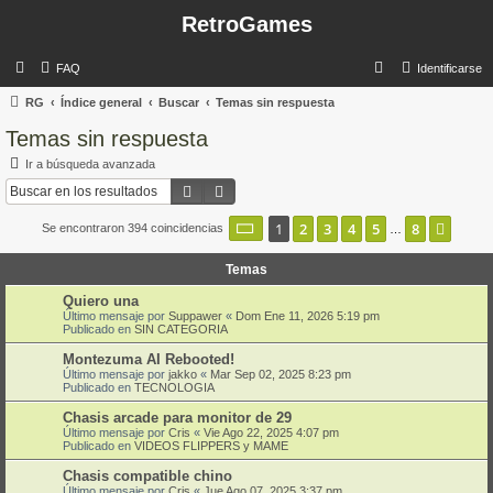
RetroGames
B
FAQ
Identificarse
u
RG
Índice general
Buscar
Temas sin respuesta
s
Temas sin respuesta
c
Ir a búsqueda avanzada
a
Buscar
Búsqueda avanzada
r
Página
1
de
8
1
2
3
4
5
8
Sigui
Se encontraron 394 coincidencias
…
Temas
Quiero una
Último mensaje por
Suppawer
«
Dom Ene 11, 2026 5:19 pm
Publicado en
SIN CATEGORIA
Montezuma AI Rebooted!
Último mensaje por
jakko
«
Mar Sep 02, 2025 8:23 pm
Publicado en
TECNOLOGIA
Chasis arcade para monitor de 29
Último mensaje por
Cris
«
Vie Ago 22, 2025 4:07 pm
Publicado en
VIDEOS FLIPPERS y MAME
Chasis compatible chino
Último mensaje por
Cris
«
Jue Ago 07, 2025 3:37 pm