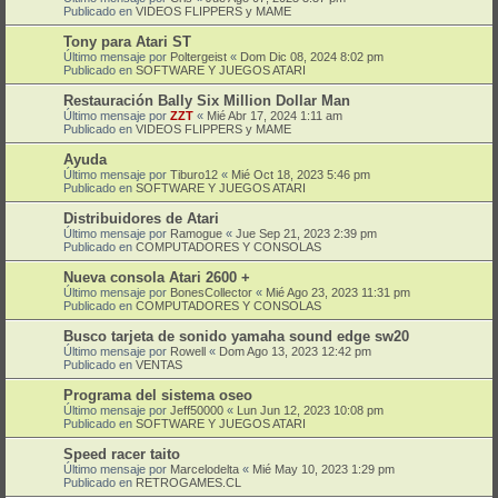
Publicado en
VIDEOS FLIPPERS y MAME
Tony para Atari ST
Último mensaje por
Poltergeist
«
Dom Dic 08, 2024 8:02 pm
Publicado en
SOFTWARE Y JUEGOS ATARI
Restauración Bally Six Million Dollar Man
Último mensaje por
ZZT
«
Mié Abr 17, 2024 1:11 am
Publicado en
VIDEOS FLIPPERS y MAME
Ayuda
Último mensaje por
Tiburo12
«
Mié Oct 18, 2023 5:46 pm
Publicado en
SOFTWARE Y JUEGOS ATARI
Distribuidores de Atari
Último mensaje por
Ramogue
«
Jue Sep 21, 2023 2:39 pm
Publicado en
COMPUTADORES Y CONSOLAS
Nueva consola Atari 2600 +
Último mensaje por
BonesCollector
«
Mié Ago 23, 2023 11:31 pm
Publicado en
COMPUTADORES Y CONSOLAS
Busco tarjeta de sonido yamaha sound edge sw20
Último mensaje por
Rowell
«
Dom Ago 13, 2023 12:42 pm
Publicado en
VENTAS
Programa del sistema oseo
Último mensaje por
Jeff50000
«
Lun Jun 12, 2023 10:08 pm
Publicado en
SOFTWARE Y JUEGOS ATARI
Speed racer taito
Último mensaje por
Marcelodelta
«
Mié May 10, 2023 1:29 pm
Publicado en
RETROGAMES.CL