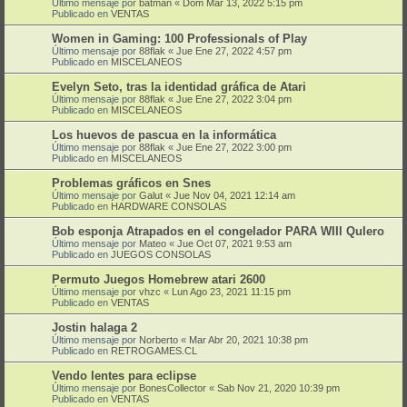
Último mensaje por
batman
«
Dom Mar 13, 2022 5:15 pm
Publicado en
VENTAS
Women in Gaming: 100 Professionals of Play
Último mensaje por
88flak
«
Jue Ene 27, 2022 4:57 pm
Publicado en
MISCELANEOS
Evelyn Seto, tras la identidad gráfica de Atari
Último mensaje por
88flak
«
Jue Ene 27, 2022 3:04 pm
Publicado en
MISCELANEOS
Los huevos de pascua en la informática
Último mensaje por
88flak
«
Jue Ene 27, 2022 3:00 pm
Publicado en
MISCELANEOS
Problemas gráficos en Snes
Último mensaje por
Galut
«
Jue Nov 04, 2021 12:14 am
Publicado en
HARDWARE CONSOLAS
Bob esponja Atrapados en el congelador PARA WIII QuIero
Último mensaje por
Mateo
«
Jue Oct 07, 2021 9:53 am
Publicado en
JUEGOS CONSOLAS
Permuto Juegos Homebrew atari 2600
Último mensaje por
vhzc
«
Lun Ago 23, 2021 11:15 pm
Publicado en
VENTAS
Jostin halaga 2
Último mensaje por
Norberto
«
Mar Abr 20, 2021 10:38 pm
Publicado en
RETROGAMES.CL
Vendo lentes para eclipse
Último mensaje por
BonesCollector
«
Sab Nov 21, 2020 10:39 pm
Publicado en
VENTAS