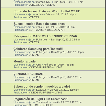
Último mensaje por
marcelo4768
«
Lun Dic 09, 2019 1:48 pm
Publicado en
JUEGOS CONSOLAS
Punto de Acceso Exterior Wi-Fi. Bullet M2 HP.
Último mensaje por
Artista
«
Vie Nov 15, 2019 3:44 pm
Publicado en
VENTAS
Busco listados Basic de canciones.
Último mensaje por
vhzc
«
Lun Oct 07, 2019 1:38 pm
Publicado en
SOFTWARE Y JUEGOS ATARI
Refrigerador MADEMSA VENDIDO CERRAR
Último mensaje por
Poltergeist
«
Lun Sep 30, 2019 2:54 am
Publicado en
VENTAS
Celulares Samsung para Tatitas!!!
Último mensaje por
Poltergeist
«
Dom Sep 29, 2019 12:52 pm
Publicado en
VENTAS
Monitor arcade
Último mensaje por
Cris
«
Mié Sep 18, 2019 7:33 pm
Publicado en
VIDEOS FLIPPERS y MAME
VENDIDOS CERRAR
Último mensaje por
Poltergeist
«
Dom Sep 15, 2019 1:23 pm
Publicado en
VENTAS
Saben donde venden muebles arcade?
Último mensaje por
Dabukyx
«
Mié Ago 14, 2019 3:59 pm
Publicado en
VIDEOS FLIPPERS y MAME
Regulación de Light Gun Dreamcast?
Último mensaje por
Tomahawk
«
Lun Abr 29, 2019 12:28 pm
Publicado en
OTRAS CONSOLAS