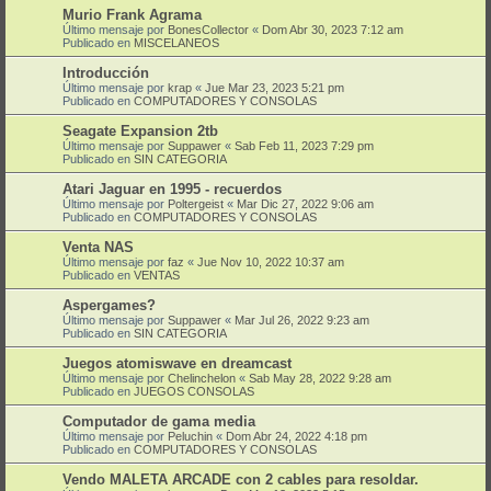
Murio Frank Agrama
Último mensaje por
BonesCollector
«
Dom Abr 30, 2023 7:12 am
Publicado en
MISCELANEOS
Introducción
Último mensaje por
krap
«
Jue Mar 23, 2023 5:21 pm
Publicado en
COMPUTADORES Y CONSOLAS
Seagate Expansion 2tb
Último mensaje por
Suppawer
«
Sab Feb 11, 2023 7:29 pm
Publicado en
SIN CATEGORIA
Atari Jaguar en 1995 - recuerdos
Último mensaje por
Poltergeist
«
Mar Dic 27, 2022 9:06 am
Publicado en
COMPUTADORES Y CONSOLAS
Venta NAS
Último mensaje por
faz
«
Jue Nov 10, 2022 10:37 am
Publicado en
VENTAS
Aspergames?
Último mensaje por
Suppawer
«
Mar Jul 26, 2022 9:23 am
Publicado en
SIN CATEGORIA
Juegos atomiswave en dreamcast
Último mensaje por
Chelinchelon
«
Sab May 28, 2022 9:28 am
Publicado en
JUEGOS CONSOLAS
Computador de gama media
Último mensaje por
Peluchin
«
Dom Abr 24, 2022 4:18 pm
Publicado en
COMPUTADORES Y CONSOLAS
Vendo MALETA ARCADE con 2 cables para resoldar.