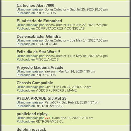
Cartuchos Atari 7800
Último mensaje por
BonesCollector
«
Sab Jul 25, 2020 10:55 pm
Publicado en
PROYECTOS
El misterio de Entombed
Último mensaje por
BonesCollector
«
Lun Jun 22, 2020 2:23 pm
Publicado en
COMPUTADORES Y CONSOLAS
Des-ensablador Ghindra
Último mensaje por
BonesCollector
«
Jue May 14, 2020 7:05 pm
Publicado en
TECNOLOGIA
Feliz dia de Star Wars !!
Último mensaje por
BonesCollector
«
Lun May 04, 2020 5:57 pm
Publicado en
MISCELANEOS
Proyecto Maquina Arcade
Último mensaje por
alexsm
«
Mar Abr 14, 2020 4:30 pm
Publicado en
PROYECTOS
Chassis Compatible
Último mensaje por
Cris
«
Lun Feb 24, 2020 4:22 pm
Publicado en
VIDEOS FLIPPERS y MAME
AYUDA ARCADE SIJIASI 29
Último mensaje por
Psma587
«
Sab Feb 22, 2020 4:37 pm
Publicado en
RETROGAMES.CL
publicidad ripley
Último mensaje por
ZZT
«
Jue Ene 16, 2020 12:25 am
Publicado en
RETROGAMES.CL
dolphin joystick