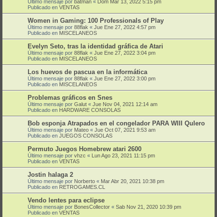
Último mensaje por
batman
«
Dom Mar 13, 2022 5:15 pm
Publicado en
VENTAS
Women in Gaming: 100 Professionals of Play
Último mensaje por
88flak
«
Jue Ene 27, 2022 4:57 pm
Publicado en
MISCELANEOS
Evelyn Seto, tras la identidad gráfica de Atari
Último mensaje por
88flak
«
Jue Ene 27, 2022 3:04 pm
Publicado en
MISCELANEOS
Los huevos de pascua en la informática
Último mensaje por
88flak
«
Jue Ene 27, 2022 3:00 pm
Publicado en
MISCELANEOS
Problemas gráficos en Snes
Último mensaje por
Galut
«
Jue Nov 04, 2021 12:14 am
Publicado en
HARDWARE CONSOLAS
Bob esponja Atrapados en el congelador PARA WIII QuIero
Último mensaje por
Mateo
«
Jue Oct 07, 2021 9:53 am
Publicado en
JUEGOS CONSOLAS
Permuto Juegos Homebrew atari 2600
Último mensaje por
vhzc
«
Lun Ago 23, 2021 11:15 pm
Publicado en
VENTAS
Jostin halaga 2
Último mensaje por
Norberto
«
Mar Abr 20, 2021 10:38 pm
Publicado en
RETROGAMES.CL
Vendo lentes para eclipse
Último mensaje por
BonesCollector
«
Sab Nov 21, 2020 10:39 pm
Publicado en
VENTAS