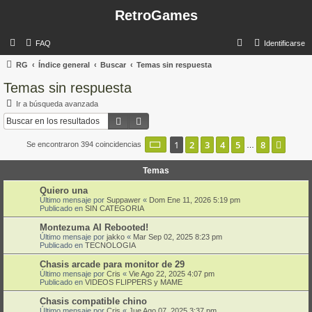
RetroGames
B
FAQ
Identificarse
u
RG
Índice general
Buscar
Temas sin respuesta
s
Temas sin respuesta
c
Ir a búsqueda avanzada
a
Buscar
Búsqueda avanzada
r
Página
1
de
8
1
2
3
4
5
8
Sigui
Se encontraron 394 coincidencias
…
Temas
Quiero una
Último mensaje por
Suppawer
«
Dom Ene 11, 2026 5:19 pm
Publicado en
SIN CATEGORIA
Montezuma AI Rebooted!
Último mensaje por
jakko
«
Mar Sep 02, 2025 8:23 pm
Publicado en
TECNOLOGIA
Chasis arcade para monitor de 29
Último mensaje por
Cris
«
Vie Ago 22, 2025 4:07 pm
Publicado en
VIDEOS FLIPPERS y MAME
Chasis compatible chino
Último mensaje por
Cris
«
Jue Ago 07, 2025 3:37 pm