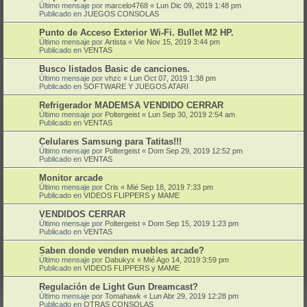
Último mensaje por
marcelo4768
«
Lun Dic 09, 2019 1:48 pm
Publicado en
JUEGOS CONSOLAS
Punto de Acceso Exterior Wi-Fi. Bullet M2 HP.
Último mensaje por
Artista
«
Vie Nov 15, 2019 3:44 pm
Publicado en
VENTAS
Busco listados Basic de canciones.
Último mensaje por
vhzc
«
Lun Oct 07, 2019 1:38 pm
Publicado en
SOFTWARE Y JUEGOS ATARI
Refrigerador MADEMSA VENDIDO CERRAR
Último mensaje por
Poltergeist
«
Lun Sep 30, 2019 2:54 am
Publicado en
VENTAS
Celulares Samsung para Tatitas!!!
Último mensaje por
Poltergeist
«
Dom Sep 29, 2019 12:52 pm
Publicado en
VENTAS
Monitor arcade
Último mensaje por
Cris
«
Mié Sep 18, 2019 7:33 pm
Publicado en
VIDEOS FLIPPERS y MAME
VENDIDOS CERRAR
Último mensaje por
Poltergeist
«
Dom Sep 15, 2019 1:23 pm
Publicado en
VENTAS
Saben donde venden muebles arcade?
Último mensaje por
Dabukyx
«
Mié Ago 14, 2019 3:59 pm
Publicado en
VIDEOS FLIPPERS y MAME
Regulación de Light Gun Dreamcast?
Último mensaje por
Tomahawk
«
Lun Abr 29, 2019 12:28 pm
Publicado en
OTRAS CONSOLAS