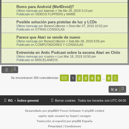
Roms para Android (Me4Droid)?
Último mensaje por
batman
«
Vie Abr 26, 2019 3:14 pm
Publicado en
VIDEOS FLIPPERS y MAME
Posible solución para pistolas de luz y LCDs
Último mensaje por
BonesCollector
«
Dom Abr 07, 2019 10:52 pm
Publicado en
OTRAS CONSOLAS
Parece que Atari se vende de nuevo
Último mensaje por
BonesCollector
«
Sab Abr 06, 2019 9:55 pm
Publicado en
COMPUTADORES Y CONSOLAS
Entrevista en Antic Podcast sobre la escena Atari en Chile
Último mensaje por
rcastro
«
Lun Mar 18, 2019 10:50 pm
Publicado en
MISCELANEOS
Página
1
de
8
1
2
3
4
5
8
Sigui
Se encontraron 394 coincidencias
…
Ir a
RG
Índice general
Borrar cookies
Todos los horarios son
UTC-04:00
Desarrollado por
phpBB
® Forum Software © phpBB Limited
saphic style created by
Sopel
|
nextgen
Traducción al español por
phpBB España
Privacidad
|
Condiciones