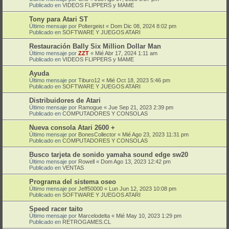
Publicado en
VIDEOS FLIPPERS y MAME
Tony para Atari ST
Último mensaje por
Poltergeist
«
Dom Dic 08, 2024 8:02 pm
Publicado en
SOFTWARE Y JUEGOS ATARI
Restauración Bally Six Million Dollar Man
Último mensaje por
ZZT
«
Mié Abr 17, 2024 1:11 am
Publicado en
VIDEOS FLIPPERS y MAME
Ayuda
Último mensaje por
Tiburo12
«
Mié Oct 18, 2023 5:46 pm
Publicado en
SOFTWARE Y JUEGOS ATARI
Distribuidores de Atari
Último mensaje por
Ramogue
«
Jue Sep 21, 2023 2:39 pm
Publicado en
COMPUTADORES Y CONSOLAS
Nueva consola Atari 2600 +
Último mensaje por
BonesCollector
«
Mié Ago 23, 2023 11:31 pm
Publicado en
COMPUTADORES Y CONSOLAS
Busco tarjeta de sonido yamaha sound edge sw20
Último mensaje por
Rowell
«
Dom Ago 13, 2023 12:42 pm
Publicado en
VENTAS
Programa del sistema oseo
Último mensaje por
Jeff50000
«
Lun Jun 12, 2023 10:08 pm
Publicado en
SOFTWARE Y JUEGOS ATARI
Speed racer taito
Último mensaje por
Marcelodelta
«
Mié May 10, 2023 1:29 pm
Publicado en
RETROGAMES.CL