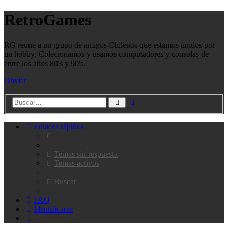
RetroGames
RG reune a un grupo de amigos Chilenos que estamos unidos por
un hobby: Colecionamos y usamos computadores y consolas de
entre los años 80's y 90's.
Obviar
Búsqueda
Buscar
avanzada
Enlaces rápidos
Buscar
Temas sin respuesta
Temas activos
Buscar
FAQ
Identificarse
Buscar