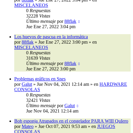
MISCELANEOS
0
Respuestas
32228
Vistas
Último mensaje
por
88flak
Jue Ene 27, 2022 3:04 pm
Los huevos de pascua en la informática
por
88flak
»
Jue Ene 27, 2022 3:00 pm
» en
MISCELANEOS
0
Respuestas
31639
Vistas
Último mensaje
por
88flak
Jue Ene 27, 2022 3:00 pm
Problemas gráficos en Snes
por
Galut
»
Jue Nov 04, 2021 12:14 am
» en
HARDWARE
CONSOLAS
0
Respuestas
32421
Vistas
Último mensaje
por
Galut
Jue Nov 04, 2021 12:14 am
Bob esponja Atrapados en el congelador PARA WIII QuIero
por
Mateo
»
Jue Oct 07, 2021 9:53 am
» en
JUEGOS
CONSOLAS