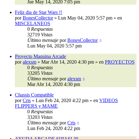
Jue May 14, 2020 7:05 pm
Feliz dia de Star Wars !!
por
BonesCollector
»
Lun May 04, 2020 5:57 pm
» en
MISCELANEOS
0
Respuestas
32719
Vistas
Último mensaje
por
BonesCollector
Lun May 04, 2020 5:57 pm
Proyecto Maquina Arcade
por
alexsm
»
Mar Abr 14, 2020 4:30 pm
» en
PROYECTOS
0
Respuestas
33205
Vistas
Último mensaje
por
alexsm
Mar Abr 14, 2020 4:30 pm
Chassis Compatible
por
Cris
»
Lun Feb 24, 2020 4:22 pm
» en
VIDEOS
FLIPPERS y MAME
0
Respuestas
33203
Vistas
Último mensaje
por
Cris
Lun Feb 24, 2020 4:22 pm
AYUDA ARCADE SIJIASI 29