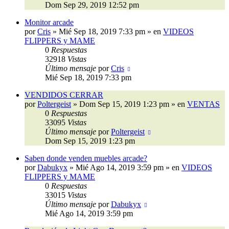
Dom Sep 29, 2019 12:52 pm
Monitor arcade
por
Cris
»
Mié Sep 18, 2019 7:33 pm
» en
VIDEOS
FLIPPERS y MAME
0
Respuestas
32918
Vistas
Último mensaje
por
Cris
Mié Sep 18, 2019 7:33 pm
VENDIDOS CERRAR
por
Poltergeist
»
Dom Sep 15, 2019 1:23 pm
» en
VENTAS
0
Respuestas
33095
Vistas
Último mensaje
por
Poltergeist
Dom Sep 15, 2019 1:23 pm
Saben donde venden muebles arcade?
por
Dabukyx
»
Mié Ago 14, 2019 3:59 pm
» en
VIDEOS
FLIPPERS y MAME
0
Respuestas
33015
Vistas
Último mensaje
por
Dabukyx
Mié Ago 14, 2019 3:59 pm