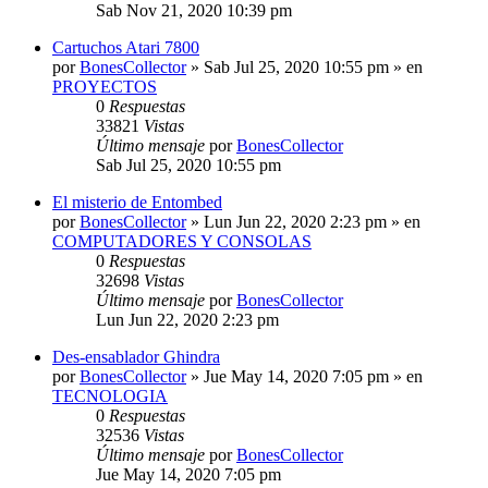
Sab Nov 21, 2020 10:39 pm
Cartuchos Atari 7800
por
BonesCollector
»
Sab Jul 25, 2020 10:55 pm
» en
PROYECTOS
0
Respuestas
33821
Vistas
Último mensaje
por
BonesCollector
Sab Jul 25, 2020 10:55 pm
El misterio de Entombed
por
BonesCollector
»
Lun Jun 22, 2020 2:23 pm
» en
COMPUTADORES Y CONSOLAS
0
Respuestas
32698
Vistas
Último mensaje
por
BonesCollector
Lun Jun 22, 2020 2:23 pm
Des-ensablador Ghindra
por
BonesCollector
»
Jue May 14, 2020 7:05 pm
» en
TECNOLOGIA
0
Respuestas
32536
Vistas
Último mensaje
por
BonesCollector
Jue May 14, 2020 7:05 pm