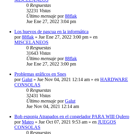
0
Respuestas
32231
Vistas
Último mensaje
por
88flak
Jue Ene 27, 2022 3:04 pm
Los huevos de pascua en la informática
por
88flak
»
Jue Ene 27, 2022 3:00 pm
» en
MISCELANEOS
0
Respuestas
31643
Vistas
Último mensaje
por
88flak
Jue Ene 27, 2022 3:00 pm
Problemas gráficos en Snes
por
Galut
»
Jue Nov 04, 2021 12:14 am
» en
HARDWARE
CONSOLAS
0
Respuestas
32431
Vistas
Último mensaje
por
Galut
Jue Nov 04, 2021 12:14 am
Bob esponja Atrapados en el congelador PARA WIII QuIero
por
Mateo
»
Jue Oct 07, 2021 9:53 am
» en
JUEGOS
CONSOLAS
0
Respuestas