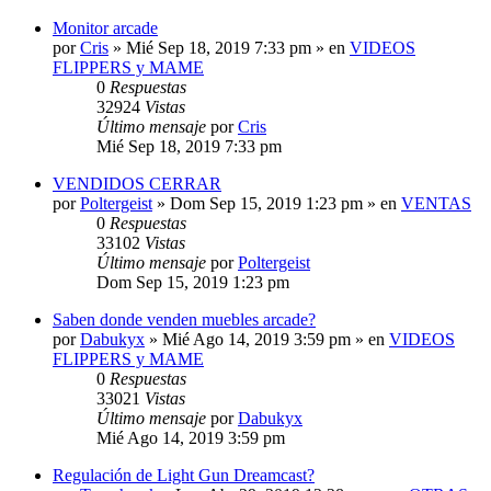
Monitor arcade
por
Cris
»
Mié Sep 18, 2019 7:33 pm
» en
VIDEOS
FLIPPERS y MAME
0
Respuestas
32924
Vistas
Último mensaje
por
Cris
Mié Sep 18, 2019 7:33 pm
VENDIDOS CERRAR
por
Poltergeist
»
Dom Sep 15, 2019 1:23 pm
» en
VENTAS
0
Respuestas
33102
Vistas
Último mensaje
por
Poltergeist
Dom Sep 15, 2019 1:23 pm
Saben donde venden muebles arcade?
por
Dabukyx
»
Mié Ago 14, 2019 3:59 pm
» en
VIDEOS
FLIPPERS y MAME
0
Respuestas
33021
Vistas
Último mensaje
por
Dabukyx
Mié Ago 14, 2019 3:59 pm
Regulación de Light Gun Dreamcast?