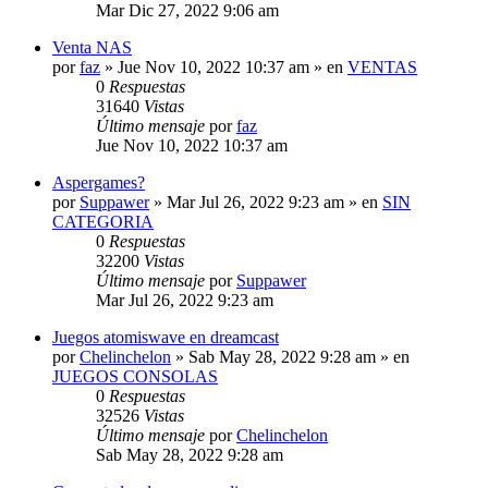
Mar Dic 27, 2022 9:06 am
Venta NAS
por
faz
»
Jue Nov 10, 2022 10:37 am
» en
VENTAS
0
Respuestas
31640
Vistas
Último mensaje
por
faz
Jue Nov 10, 2022 10:37 am
Aspergames?
por
Suppawer
»
Mar Jul 26, 2022 9:23 am
» en
SIN
CATEGORIA
0
Respuestas
32200
Vistas
Último mensaje
por
Suppawer
Mar Jul 26, 2022 9:23 am
Juegos atomiswave en dreamcast
por
Chelinchelon
»
Sab May 28, 2022 9:28 am
» en
JUEGOS CONSOLAS
0
Respuestas
32526
Vistas
Último mensaje
por
Chelinchelon
Sab May 28, 2022 9:28 am