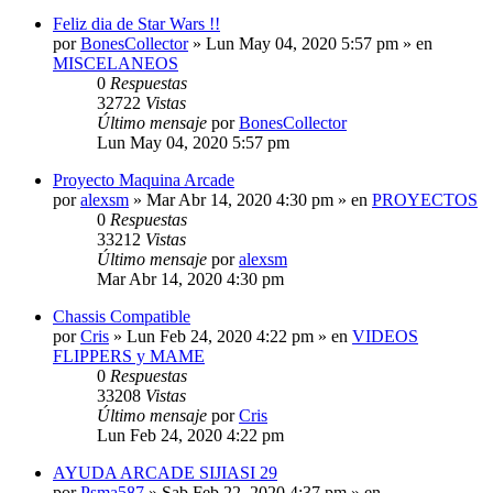
Feliz dia de Star Wars !!
por
BonesCollector
»
Lun May 04, 2020 5:57 pm
» en
MISCELANEOS
0
Respuestas
32722
Vistas
Último mensaje
por
BonesCollector
Lun May 04, 2020 5:57 pm
Proyecto Maquina Arcade
por
alexsm
»
Mar Abr 14, 2020 4:30 pm
» en
PROYECTOS
0
Respuestas
33212
Vistas
Último mensaje
por
alexsm
Mar Abr 14, 2020 4:30 pm
Chassis Compatible
por
Cris
»
Lun Feb 24, 2020 4:22 pm
» en
VIDEOS
FLIPPERS y MAME
0
Respuestas
33208
Vistas
Último mensaje
por
Cris
Lun Feb 24, 2020 4:22 pm
AYUDA ARCADE SIJIASI 29
por
Psma587
»
Sab Feb 22, 2020 4:37 pm
» en