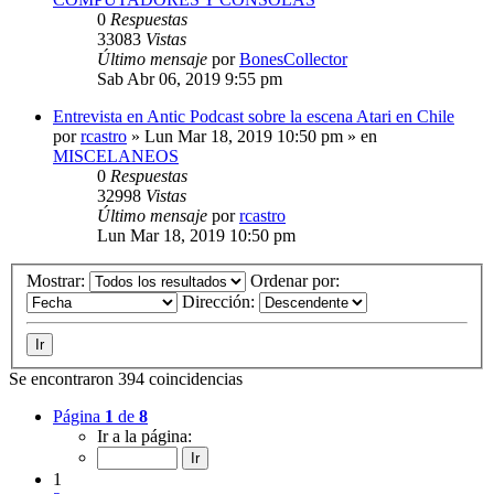
0
Respuestas
33083
Vistas
Último mensaje
por
BonesCollector
Sab Abr 06, 2019 9:55 pm
Entrevista en Antic Podcast sobre la escena Atari en Chile
por
rcastro
»
Lun Mar 18, 2019 10:50 pm
» en
MISCELANEOS
0
Respuestas
32998
Vistas
Último mensaje
por
rcastro
Lun Mar 18, 2019 10:50 pm
Mostrar:
Ordenar por:
Dirección:
Se encontraron 394 coincidencias
Página
1
de
8
Ir a la página:
1