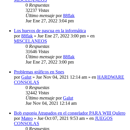
0
Respuestas
32237
Vistas
Último mensaje
por
88flak
Jue Ene 27, 2022 3:04 pm
Los huevos de pascua en la informática
por
88flak
»
Jue Ene 27, 2022 3:00 pm
» en
MISCELANEOS
0
Respuestas
31646
Vistas
Último mensaje
por
88flak
Jue Ene 27, 2022 3:00 pm
Problemas gráficos en Snes
por
Galut
»
Jue Nov 04, 2021 12:14 am
» en
HARDWARE
CONSOLAS
0
Respuestas
32442
Vistas
Último mensaje
por
Galut
Jue Nov 04, 2021 12:14 am
Bob esponja Atrapados en el congelador PARA WIII QuIero
por
Mateo
»
Jue Oct 07, 2021 9:53 am
» en
JUEGOS
CONSOLAS
0
Respuestas