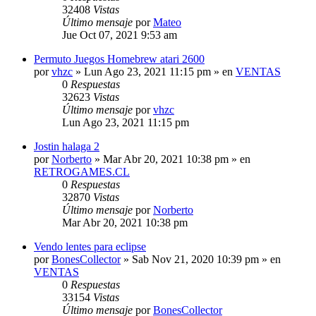
32408
Vistas
Último mensaje
por
Mateo
Jue Oct 07, 2021 9:53 am
Permuto Juegos Homebrew atari 2600
por
vhzc
»
Lun Ago 23, 2021 11:15 pm
» en
VENTAS
0
Respuestas
32623
Vistas
Último mensaje
por
vhzc
Lun Ago 23, 2021 11:15 pm
Jostin halaga 2
por
Norberto
»
Mar Abr 20, 2021 10:38 pm
» en
RETROGAMES.CL
0
Respuestas
32870
Vistas
Último mensaje
por
Norberto
Mar Abr 20, 2021 10:38 pm
Vendo lentes para eclipse
por
BonesCollector
»
Sab Nov 21, 2020 10:39 pm
» en
VENTAS
0
Respuestas
33154
Vistas
Último mensaje
por
BonesCollector