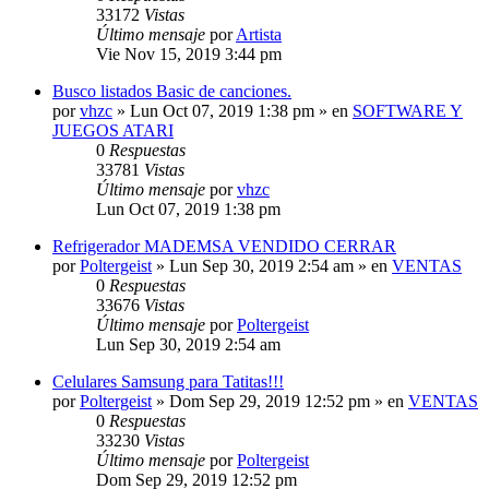
33172
Vistas
Último mensaje
por
Artista
Vie Nov 15, 2019 3:44 pm
Busco listados Basic de canciones.
por
vhzc
»
Lun Oct 07, 2019 1:38 pm
» en
SOFTWARE Y
JUEGOS ATARI
0
Respuestas
33781
Vistas
Último mensaje
por
vhzc
Lun Oct 07, 2019 1:38 pm
Refrigerador MADEMSA VENDIDO CERRAR
por
Poltergeist
»
Lun Sep 30, 2019 2:54 am
» en
VENTAS
0
Respuestas
33676
Vistas
Último mensaje
por
Poltergeist
Lun Sep 30, 2019 2:54 am
Celulares Samsung para Tatitas!!!
por
Poltergeist
»
Dom Sep 29, 2019 12:52 pm
» en
VENTAS
0
Respuestas
33230
Vistas
Último mensaje
por
Poltergeist
Dom Sep 29, 2019 12:52 pm