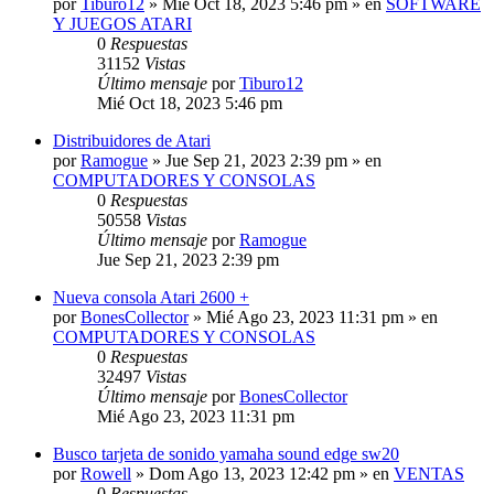
por
Tiburo12
»
Mié Oct 18, 2023 5:46 pm
» en
SOFTWARE
Y JUEGOS ATARI
0
Respuestas
31152
Vistas
Último mensaje
por
Tiburo12
Mié Oct 18, 2023 5:46 pm
Distribuidores de Atari
por
Ramogue
»
Jue Sep 21, 2023 2:39 pm
» en
COMPUTADORES Y CONSOLAS
0
Respuestas
50558
Vistas
Último mensaje
por
Ramogue
Jue Sep 21, 2023 2:39 pm
Nueva consola Atari 2600 +
por
BonesCollector
»
Mié Ago 23, 2023 11:31 pm
» en
COMPUTADORES Y CONSOLAS
0
Respuestas
32497
Vistas
Último mensaje
por
BonesCollector
Mié Ago 23, 2023 11:31 pm
Busco tarjeta de sonido yamaha sound edge sw20
por
Rowell
»
Dom Ago 13, 2023 12:42 pm
» en
VENTAS
0
Respuestas