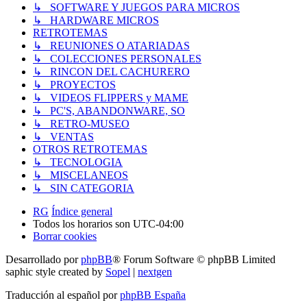
↳ SOFTWARE Y JUEGOS PARA MICROS
↳ HARDWARE MICROS
RETROTEMAS
↳ REUNIONES O ATARIADAS
↳ COLECCIONES PERSONALES
↳ RINCON DEL CACHURERO
↳ PROYECTOS
↳ VIDEOS FLIPPERS y MAME
↳ PC'S, ABANDONWARE, SO
↳ RETRO-MUSEO
↳ VENTAS
OTROS RETROTEMAS
↳ TECNOLOGIA
↳ MISCELANEOS
↳ SIN CATEGORIA
RG
Índice general
Todos los horarios son
UTC-04:00
Borrar cookies
Desarrollado por
phpBB
® Forum Software © phpBB Limited
saphic style created by
Sopel
|
nextgen
Traducción al español por
phpBB España