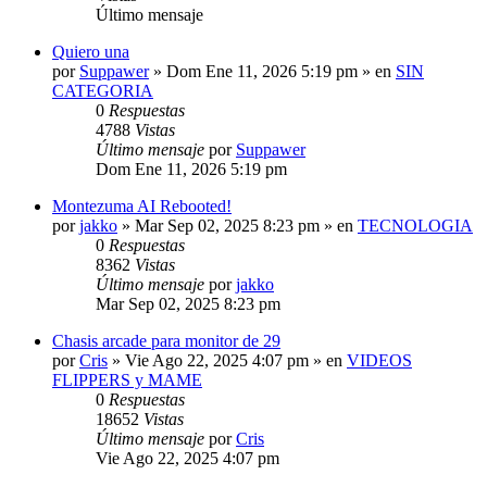
Último mensaje
Quiero una
por
Suppawer
»
Dom Ene 11, 2026 5:19 pm
» en
SIN
CATEGORIA
0
Respuestas
4788
Vistas
Último mensaje
por
Suppawer
Dom Ene 11, 2026 5:19 pm
Montezuma AI Rebooted!
por
jakko
»
Mar Sep 02, 2025 8:23 pm
» en
TECNOLOGIA
0
Respuestas
8362
Vistas
Último mensaje
por
jakko
Mar Sep 02, 2025 8:23 pm
Chasis arcade para monitor de 29
por
Cris
»
Vie Ago 22, 2025 4:07 pm
» en
VIDEOS
FLIPPERS y MAME
0
Respuestas
18652
Vistas
Último mensaje
por
Cris
Vie Ago 22, 2025 4:07 pm