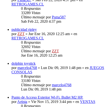
RETROGAMES.CL
0
Respuestas
33289
Vistas
Último mensaje
por
Psma587
Sab Feb 22, 2020 4:37 pm
publicidad ripley
por
ZZT
»
Jue Ene 16, 2020 12:25 am
» en
RETROGAMES.CL
0
Respuestas
32692
Vistas
Último mensaje
por
ZZT
Jue Ene 16, 2020 12:25 am
dolphin joystick
por
marcelo4768
»
Lun Dic 09, 2019 1:48 pm
» en
JUEGOS
CONSOLAS
0
Respuestas
33180
Vistas
Último mensaje
por
marcelo4768
Lun Dic 09, 2019 1:48 pm
Punto de Acceso Exterior Wi-Fi. Bullet M2 HP.
por
Artista
»
Vie Nov 15, 2019 3:44 pm
» en
VENTAS
0
Respuestas