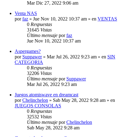
Mar Dic 27, 2022 9:06 am
Venta NAS
por
faz
»
Jue Nov 10, 2022 10:37 am
» en
VENTAS
0
Respuestas
31645
Vistas
Último mensaje
por
faz
Jue Nov 10, 2022 10:37 am
Aspergames?
por
Suppawer
»
Mar Jul 26, 2022 9:23 am
» en
SIN
CATEGORIA
0
Respuestas
32206
Vistas
Último mensaje
por
Suppawer
Mar Jul 26, 2022 9:23 am
Juegos atomiswave en dreamcast
por
Chelinchelon
»
Sab May 28, 2022 9:28 am
» en
JUEGOS CONSOLAS
0
Respuestas
32532
Vistas
Último mensaje
por
Chelinchelon
Sab May 28, 2022 9:28 am