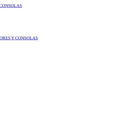
 CONSOLAS
ORES Y CONSOLAS