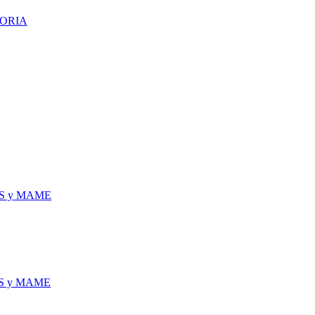
GORIA
S y MAME
S y MAME