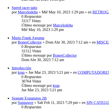
Speed racer taito
por
Marcelodelta
»
Mié May 10, 2023 1:29 pm
» en
RETROG
0
Respuestas
31117
Vistas
Último mensaje
por
Marcelodelta
Mié May 10, 2023 1:29 pm
Murio Frank Agrama
por
BonesCollector
»
Dom Abr 30, 2023 7:12 am
» en
MISC
0
Respuestas
31512
Vistas
Último mensaje
por
BonesCollector
Dom Abr 30, 2023 7:12 am
Introducción
por
krap
»
Jue Mar 23, 2023 5:21 pm
» en
COMPUTADORES
0
Respuestas
30764
Vistas
Último mensaje
por
krap
Jue Mar 23, 2023 5:21 pm
Seagate Expansion 2tb
por
Suppawer
»
Sab Feb 11, 2023 7:29 pm
» en
SIN CATEG
0
Respuestas