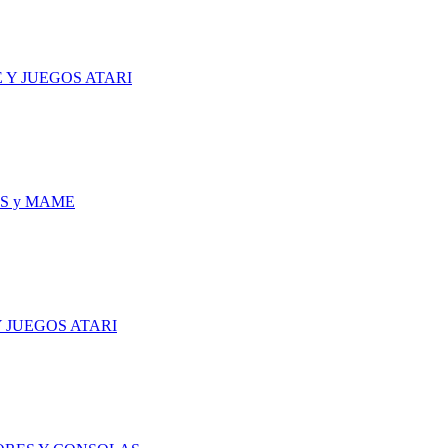
 Y JUEGOS ATARI
RS y MAME
 JUEGOS ATARI