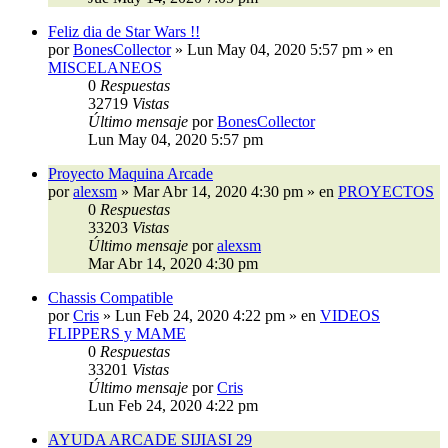
Feliz dia de Star Wars !!
por
BonesCollector
»
Lun May 04, 2020 5:57 pm
» en
MISCELANEOS
0
Respuestas
32719
Vistas
Último mensaje
por
BonesCollector
Lun May 04, 2020 5:57 pm
Proyecto Maquina Arcade
por
alexsm
»
Mar Abr 14, 2020 4:30 pm
» en
PROYECTOS
0
Respuestas
33203
Vistas
Último mensaje
por
alexsm
Mar Abr 14, 2020 4:30 pm
Chassis Compatible
por
Cris
»
Lun Feb 24, 2020 4:22 pm
» en
VIDEOS
FLIPPERS y MAME
0
Respuestas
33201
Vistas
Último mensaje
por
Cris
Lun Feb 24, 2020 4:22 pm
AYUDA ARCADE SIJIASI 29