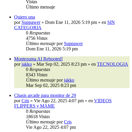
Vistas
Último mensaje
Quiero una
por
Suppawer
»
Dom Ene 11, 2026 5:19 pm
» en
SIN
CATEGORIA
0
Respuestas
4756
Vistas
Último mensaje
por
Suppawer
Dom Ene 11, 2026 5:19 pm
Montezuma AI Rebooted!
por
jakko
»
Mar Sep 02, 2025 8:23 pm
» en
TECNOLOGIA
0
Respuestas
8343
Vistas
Último mensaje
por
jakko
Mar Sep 02, 2025 8:23 pm
Chasis arcade para monitor de 29
por
Cris
»
Vie Ago 22, 2025 4:07 pm
» en
VIDEOS
FLIPPERS y MAME
0
Respuestas
18618
Vistas
Último mensaje
por
Cris
Vie Ago 22, 2025 4:07 pm