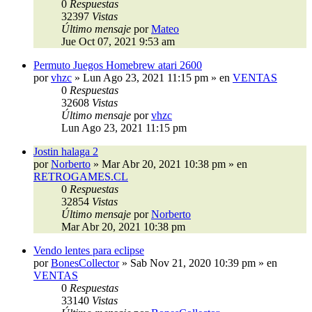
0
Respuestas
32397
Vistas
Último mensaje
por
Mateo
Jue Oct 07, 2021 9:53 am
Permuto Juegos Homebrew atari 2600
por
vhzc
»
Lun Ago 23, 2021 11:15 pm
» en
VENTAS
0
Respuestas
32608
Vistas
Último mensaje
por
vhzc
Lun Ago 23, 2021 11:15 pm
Jostin halaga 2
por
Norberto
»
Mar Abr 20, 2021 10:38 pm
» en
RETROGAMES.CL
0
Respuestas
32854
Vistas
Último mensaje
por
Norberto
Mar Abr 20, 2021 10:38 pm
Vendo lentes para eclipse
por
BonesCollector
»
Sab Nov 21, 2020 10:39 pm
» en
VENTAS
0
Respuestas
33140
Vistas