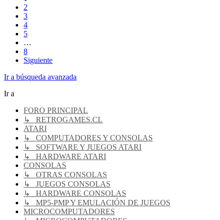
2
3
4
5
…
8
Siguiente
Ir a búsqueda avanzada
Ir a
FORO PRINCIPAL
↳ RETROGAMES.CL
ATARI
↳ COMPUTADORES Y CONSOLAS
↳ SOFTWARE Y JUEGOS ATARI
↳ HARDWARE ATARI
CONSOLAS
↳ OTRAS CONSOLAS
↳ JUEGOS CONSOLAS
↳ HARDWARE CONSOLAS
↳ MP5-PMP Y EMULACIÓN DE JUEGOS
MICROCOMPUTADORES