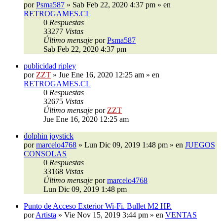
por
Psma587
»
Sab Feb 22, 2020 4:37 pm
» en
RETROGAMES.CL
0
Respuestas
33277
Vistas
Último mensaje
por
Psma587
Sab Feb 22, 2020 4:37 pm
publicidad ripley
por
ZZT
»
Jue Ene 16, 2020 12:25 am
» en
RETROGAMES.CL
0
Respuestas
32675
Vistas
Último mensaje
por
ZZT
Jue Ene 16, 2020 12:25 am
dolphin joystick
por
marcelo4768
»
Lun Dic 09, 2019 1:48 pm
» en
JUEGOS
CONSOLAS
0
Respuestas
33168
Vistas
Último mensaje
por
marcelo4768
Lun Dic 09, 2019 1:48 pm
Punto de Acceso Exterior Wi-Fi. Bullet M2 HP.
por
Artista
»
Vie Nov 15, 2019 3:44 pm
» en
VENTAS