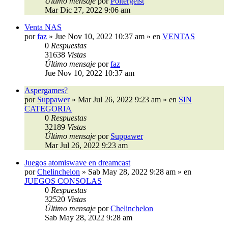
Último mensaje
por
Poltergeist
Mar Dic 27, 2022 9:06 am
Venta NAS
por
faz
»
Jue Nov 10, 2022 10:37 am
» en
VENTAS
0
Respuestas
31638
Vistas
Último mensaje
por
faz
Jue Nov 10, 2022 10:37 am
Aspergames?
por
Suppawer
»
Mar Jul 26, 2022 9:23 am
» en
SIN
CATEGORIA
0
Respuestas
32189
Vistas
Último mensaje
por
Suppawer
Mar Jul 26, 2022 9:23 am
Juegos atomiswave en dreamcast
por
Chelinchelon
»
Sab May 28, 2022 9:28 am
» en
JUEGOS CONSOLAS
0
Respuestas
32520
Vistas
Último mensaje
por
Chelinchelon
Sab May 28, 2022 9:28 am