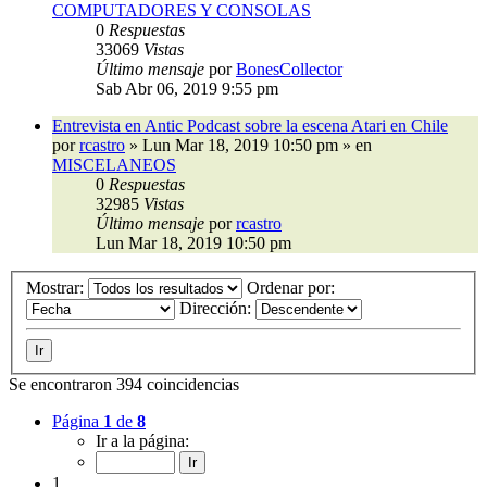
COMPUTADORES Y CONSOLAS
0
Respuestas
33069
Vistas
Último mensaje
por
BonesCollector
Sab Abr 06, 2019 9:55 pm
Entrevista en Antic Podcast sobre la escena Atari en Chile
por
rcastro
»
Lun Mar 18, 2019 10:50 pm
» en
MISCELANEOS
0
Respuestas
32985
Vistas
Último mensaje
por
rcastro
Lun Mar 18, 2019 10:50 pm
Mostrar:
Ordenar por:
Dirección:
Se encontraron 394 coincidencias
Página
1
de
8
Ir a la página:
1