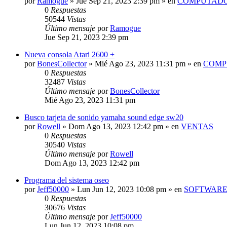
por
Ramogue
»
Jue Sep 21, 2023 2:39 pm
» en
COMPUTADO
0
Respuestas
50544
Vistas
Último mensaje
por
Ramogue
Jue Sep 21, 2023 2:39 pm
Nueva consola Atari 2600 +
por
BonesCollector
»
Mié Ago 23, 2023 11:31 pm
» en
COMP
0
Respuestas
32487
Vistas
Último mensaje
por
BonesCollector
Mié Ago 23, 2023 11:31 pm
Busco tarjeta de sonido yamaha sound edge sw20
por
Rowell
»
Dom Ago 13, 2023 12:42 pm
» en
VENTAS
0
Respuestas
30540
Vistas
Último mensaje
por
Rowell
Dom Ago 13, 2023 12:42 pm
Programa del sistema oseo
por
Jeff50000
»
Lun Jun 12, 2023 10:08 pm
» en
SOFTWARE 
0
Respuestas
30676
Vistas
Último mensaje
por
Jeff50000
Lun Jun 12, 2023 10:08 pm