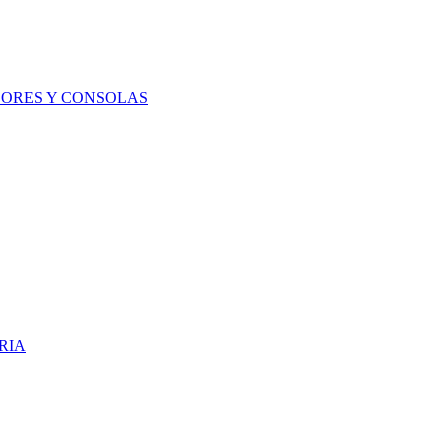
ORES Y CONSOLAS
RIA