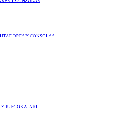
RES Y CONSOLAS
UTADORES Y CONSOLAS
Y JUEGOS ATARI