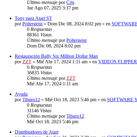
Último mensaje
por
Cris
Jue Ago 07, 2025 3:37 pm
Tony para Atari ST
por
Poltergeist
»
Dom Dic 08, 2024 8:02 pm
» en
SOFTWARE
0
Respuestas
88361
Vistas
Último mensaje
por
Poltergeist
Dom Dic 08, 2024 8:02 pm
Restauración Bally Six Million Dollar Man
por
ZZT
»
Mié Abr 17, 2024 1:11 am
» en
VIDEOS FLIPPE
0
Respuestas
36835
Vistas
Último mensaje
por
ZZT
Mié Abr 17, 2024 1:11 am
Ayuda
por
Tiburo12
»
Mié Oct 18, 2023 5:46 pm
» en
SOFTWARE Y
0
Respuestas
31146
Vistas
Último mensaje
por
Tiburo12
Mié Oct 18, 2023 5:46 pm
Distribuidores de Atari