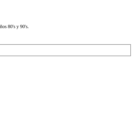
os 80's y 90's.