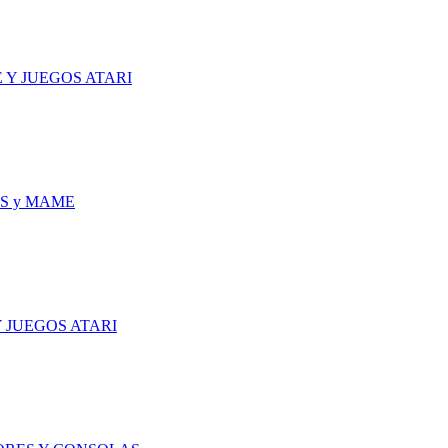
 Y JUEGOS ATARI
RS y MAME
 JUEGOS ATARI