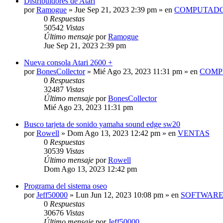
Distribuidores de Atari
por
Ramogue
»
Jue Sep 21, 2023 2:39 pm
» en
COMPUTADO
0
Respuestas
50542
Vistas
Último mensaje
por
Ramogue
Jue Sep 21, 2023 2:39 pm
Nueva consola Atari 2600 +
por
BonesCollector
»
Mié Ago 23, 2023 11:31 pm
» en
COMP
0
Respuestas
32487
Vistas
Último mensaje
por
BonesCollector
Mié Ago 23, 2023 11:31 pm
Busco tarjeta de sonido yamaha sound edge sw20
por
Rowell
»
Dom Ago 13, 2023 12:42 pm
» en
VENTAS
0
Respuestas
30539
Vistas
Último mensaje
por
Rowell
Dom Ago 13, 2023 12:42 pm
Programa del sistema oseo
por
Jeff50000
»
Lun Jun 12, 2023 10:08 pm
» en
SOFTWARE 
0
Respuestas
30676
Vistas
Último mensaje
por
Jeff50000