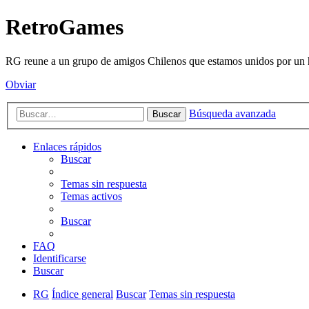
RetroGames
RG reune a un grupo de amigos Chilenos que estamos unidos por un h
Obviar
Búsqueda avanzada
Buscar
Enlaces rápidos
Buscar
Temas sin respuesta
Temas activos
Buscar
FAQ
Identificarse
Buscar
RG
Índice general
Buscar
Temas sin respuesta