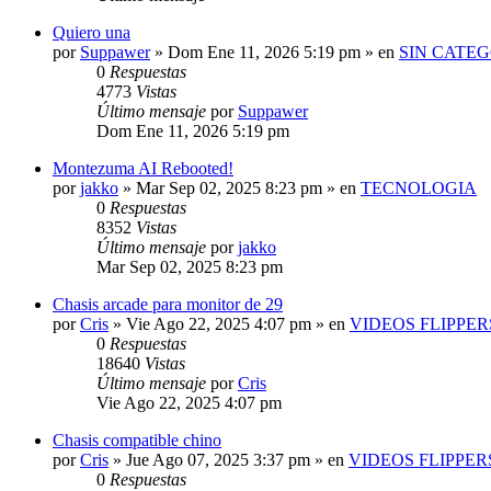
Quiero una
por
Suppawer
»
Dom Ene 11, 2026 5:19 pm
» en
SIN CATE
0
Respuestas
4773
Vistas
Último mensaje
por
Suppawer
Dom Ene 11, 2026 5:19 pm
Montezuma AI Rebooted!
por
jakko
»
Mar Sep 02, 2025 8:23 pm
» en
TECNOLOGIA
0
Respuestas
8352
Vistas
Último mensaje
por
jakko
Mar Sep 02, 2025 8:23 pm
Chasis arcade para monitor de 29
por
Cris
»
Vie Ago 22, 2025 4:07 pm
» en
VIDEOS FLIPPER
0
Respuestas
18640
Vistas
Último mensaje
por
Cris
Vie Ago 22, 2025 4:07 pm
Chasis compatible chino
por
Cris
»
Jue Ago 07, 2025 3:37 pm
» en
VIDEOS FLIPPER
0
Respuestas