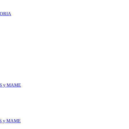
GORIA
S y MAME
S y MAME