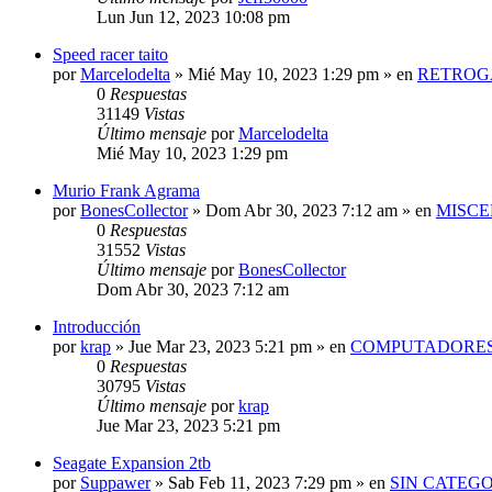
Lun Jun 12, 2023 10:08 pm
Speed racer taito
por
Marcelodelta
»
Mié May 10, 2023 1:29 pm
» en
RETROG
0
Respuestas
31149
Vistas
Último mensaje
por
Marcelodelta
Mié May 10, 2023 1:29 pm
Murio Frank Agrama
por
BonesCollector
»
Dom Abr 30, 2023 7:12 am
» en
MISC
0
Respuestas
31552
Vistas
Último mensaje
por
BonesCollector
Dom Abr 30, 2023 7:12 am
Introducción
por
krap
»
Jue Mar 23, 2023 5:21 pm
» en
COMPUTADORES
0
Respuestas
30795
Vistas
Último mensaje
por
krap
Jue Mar 23, 2023 5:21 pm
Seagate Expansion 2tb
por
Suppawer
»
Sab Feb 11, 2023 7:29 pm
» en
SIN CATEG