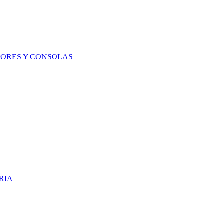
ORES Y CONSOLAS
RIA