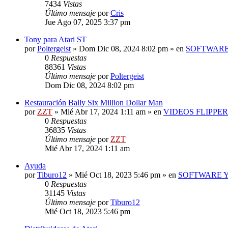
7434
Vistas
Último mensaje
por
Cris
Jue Ago 07, 2025 3:37 pm
Tony para Atari ST
por
Poltergeist
»
Dom Dic 08, 2024 8:02 pm
» en
SOFTWARE
0
Respuestas
88361
Vistas
Último mensaje
por
Poltergeist
Dom Dic 08, 2024 8:02 pm
Restauración Bally Six Million Dollar Man
por
ZZT
»
Mié Abr 17, 2024 1:11 am
» en
VIDEOS FLIPPE
0
Respuestas
36835
Vistas
Último mensaje
por
ZZT
Mié Abr 17, 2024 1:11 am
Ayuda
por
Tiburo12
»
Mié Oct 18, 2023 5:46 pm
» en
SOFTWARE Y
0
Respuestas
31145
Vistas
Último mensaje
por
Tiburo12
Mié Oct 18, 2023 5:46 pm