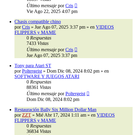
Último mensaje
por
Cris
Vie Ago 22, 2025 4:07 pm
Chasis compatible chino
por
Cris
»
Jue Ago 07, 2025 3:37 pm
» en
VIDEOS
FLIPPERS y MAME
0
Respuestas
7433
Vistas
Último mensaje
por
Cris
Jue Ago 07, 2025 3:37 pm
Tony para Atari ST
por
Poltergeist
»
Dom Dic 08, 2024 8:02 pm
» en
SOFTWARE Y JUEGOS ATARI
0
Respuestas
88361
Vistas
Último mensaje
por
Poltergeist
Dom Dic 08, 2024 8:02 pm
Restauración Bally Six Million Dollar Man
por
ZZT
»
Mié Abr 17, 2024 1:11 am
» en
VIDEOS
FLIPPERS y MAME
0
Respuestas
36834
Vistas