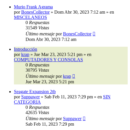
Murio Frank Agrama
por
BonesCollector
»
Dom Abr 30, 2023 7:12 am
» en
MISCELANEOS
0
Respuestas
31549
Vistas
Último mensaje
por
BonesCollector
Dom Abr 30, 2023 7:12 am
Introducción
por
krap
»
Jue Mar 23, 2023 5:21 pm
» en
COMPUTADORES Y CONSOLAS
0
Respuestas
30795
Vistas
Último mensaje
por
krap
Jue Mar 23, 2023 5:21 pm
Seagate Expansion 2tb
por
Suppawer
»
Sab Feb 11, 2023 7:29 pm
» en
SIN
CATEGORIA
0
Respuestas
42635
Vistas
Último mensaje
por
Suppawer
Sab Feb 11, 2023 7:29 pm