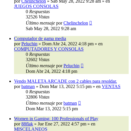
por
Chelinchelon
»
Sab May 28, 2022 9:28 am
» en
JUEGOS CONSOLAS
0
Respuestas
32526
Vistas
Último mensaje
por
Chelinchelon
Sab May 28, 2022 9:28 am
Computador de gama media
por
Peluchin
»
Dom Abr 24, 2022 4:18 pm
» en
COMPUTADORES Y CONSOLAS
0
Respuestas
32602
Vistas
Último mensaje
por
Peluchin
Dom Abr 24, 2022 4:18 pm
Vendo MALETA ARCADE con 2 cables para resoldar.
por
batman
»
Dom Mar 13, 2022 5:15 pm
» en
VENTAS
0
Respuestas
32806
Vistas
Último mensaje
por
batman
Dom Mar 13, 2022 5:15 pm
Women in Gaming: 100 Professionals of Play
por
88flak
»
Jue Ene 27, 2022 4:57 pm
» en
MISCELANEOS