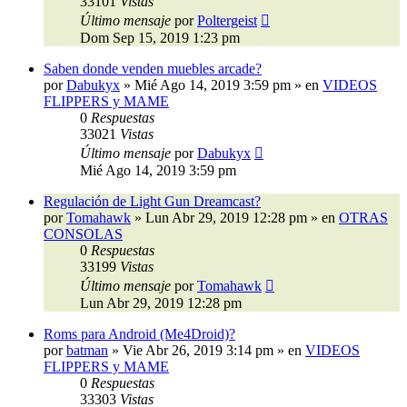
33101
Vistas
Último mensaje
por
Poltergeist
Dom Sep 15, 2019 1:23 pm
Saben donde venden muebles arcade?
por
Dabukyx
»
Mié Ago 14, 2019 3:59 pm
» en
VIDEOS
FLIPPERS y MAME
0
Respuestas
33021
Vistas
Último mensaje
por
Dabukyx
Mié Ago 14, 2019 3:59 pm
Regulación de Light Gun Dreamcast?
por
Tomahawk
»
Lun Abr 29, 2019 12:28 pm
» en
OTRAS
CONSOLAS
0
Respuestas
33199
Vistas
Último mensaje
por
Tomahawk
Lun Abr 29, 2019 12:28 pm
Roms para Android (Me4Droid)?
por
batman
»
Vie Abr 26, 2019 3:14 pm
» en
VIDEOS
FLIPPERS y MAME
0
Respuestas
33303
Vistas