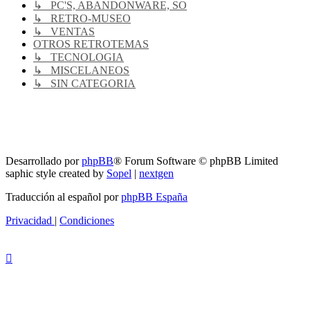
↳ PC'S, ABANDONWARE, SO
↳ RETRO-MUSEO
↳ VENTAS
OTROS RETROTEMAS
↳ TECNOLOGIA
↳ MISCELANEOS
↳ SIN CATEGORIA
RG
Índice general
Todos los horarios son
UTC-04:00
Borrar cookies
Desarrollado por
phpBB
® Forum Software © phpBB Limited
saphic style created by
Sopel
|
nextgen
Traducción al español por
phpBB España
Privacidad
|
Condiciones