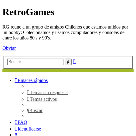
RetroGames
RG reune a un grupo de amigos Chilenos que estamos unidos por
un hobby: Colecionamos y usamos computadores y consolas de
entre los años 80's y 90's.
Obviar
Búsqueda
Buscar
avanzada
Enlaces rápidos
Temas sin respuesta
Temas activos
Buscar
FAQ
Identificarse
Buscar