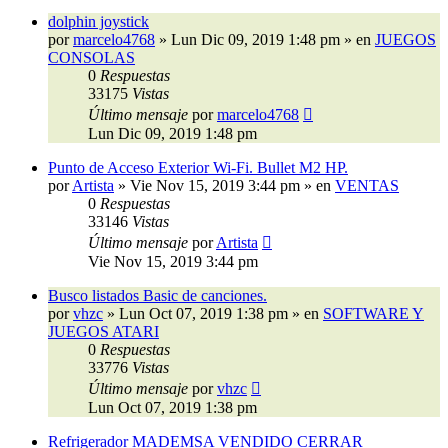
dolphin joystick
por
marcelo4768
»
Lun Dic 09, 2019 1:48 pm
» en
JUEGOS
CONSOLAS
0
Respuestas
33175
Vistas
Último mensaje
por
marcelo4768
Lun Dic 09, 2019 1:48 pm
Punto de Acceso Exterior Wi-Fi. Bullet M2 HP.
por
Artista
»
Vie Nov 15, 2019 3:44 pm
» en
VENTAS
0
Respuestas
33146
Vistas
Último mensaje
por
Artista
Vie Nov 15, 2019 3:44 pm
Busco listados Basic de canciones.
por
vhzc
»
Lun Oct 07, 2019 1:38 pm
» en
SOFTWARE Y
JUEGOS ATARI
0
Respuestas
33776
Vistas
Último mensaje
por
vhzc
Lun Oct 07, 2019 1:38 pm
Refrigerador MADEMSA VENDIDO CERRAR