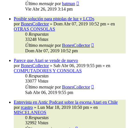
Último mensaje
por
batman
Vie Abr 26, 2019 3:14 pm
Posible solución para pistolas de luz y LCDs
por
BonesCollector
»
Dom Abr 07, 2019 10:52 pm
» en
OTRAS CONSOLAS
0
Respuestas
33248
Vistas
Último mensaje
por
BonesCollector
Dom Abr 07, 2019 10:52 pm
Parece que Atari se vende de nuevo
por
BonesCollector
»
Sab Abr 06, 2019 9:55 pm
» en
COMPUTADORES Y CONSOLAS
0
Respuestas
33077
Vistas
Último mensaje
por
BonesCollector
Sab Abr 06, 2019 9:55 pm
Entrevista en Antic Podcast sobre la escena Atari en Chile
por
rcastro
»
Lun Mar 18, 2019 10:50 pm
» en
MISCELANEOS
0
Respuestas
32992
Vistas