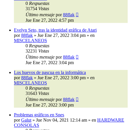
0
Respuestas
31754
Vistas
Último mensaje
por
88flak
Jue Ene 27, 2022 4:57 pm
Evelyn Seto, tras la identidad gráfica de Atari
por
88flak
»
Jue Ene 27, 2022 3:04 pm
» en
MISCELANEOS
0
Respuestas
32231
Vistas
Último mensaje
por
88flak
Jue Ene 27, 2022 3:04 pm
Los huevos de pascua en la informática
por
88flak
»
Jue Ene 27, 2022 3:00 pm
» en
MISCELANEOS
0
Respuestas
31643
Vistas
Último mensaje
por
88flak
Jue Ene 27, 2022 3:00 pm
Problemas gráficos en Snes
por
Galut
»
Jue Nov 04, 2021 12:14 am
» en
HARDWARE
CONSOLAS