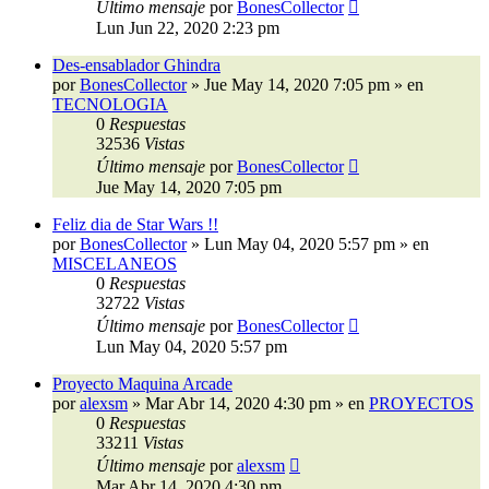
Último mensaje
por
BonesCollector
Lun Jun 22, 2020 2:23 pm
Des-ensablador Ghindra
por
BonesCollector
»
Jue May 14, 2020 7:05 pm
» en
TECNOLOGIA
0
Respuestas
32536
Vistas
Último mensaje
por
BonesCollector
Jue May 14, 2020 7:05 pm
Feliz dia de Star Wars !!
por
BonesCollector
»
Lun May 04, 2020 5:57 pm
» en
MISCELANEOS
0
Respuestas
32722
Vistas
Último mensaje
por
BonesCollector
Lun May 04, 2020 5:57 pm
Proyecto Maquina Arcade
por
alexsm
»
Mar Abr 14, 2020 4:30 pm
» en
PROYECTOS
0
Respuestas
33211
Vistas
Último mensaje
por
alexsm
Mar Abr 14, 2020 4:30 pm