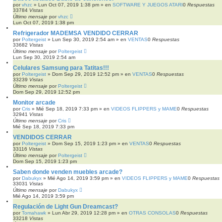
por
vhzc
»
Lun Oct 07, 2019 1:38 pm
» en
SOFTWARE Y JUEGOS ATARI
0
Respuestas
33784
Vistas
Último mensaje
por
vhzc
Lun Oct 07, 2019 1:38 pm
Refrigerador MADEMSA VENDIDO CERRAR
por
Poltergeist
»
Lun Sep 30, 2019 2:54 am
» en
VENTAS
0
Respuestas
33682
Vistas
Último mensaje
por
Poltergeist
Lun Sep 30, 2019 2:54 am
Celulares Samsung para Tatitas!!!
por
Poltergeist
»
Dom Sep 29, 2019 12:52 pm
» en
VENTAS
0
Respuestas
33239
Vistas
Último mensaje
por
Poltergeist
Dom Sep 29, 2019 12:52 pm
Monitor arcade
por
Cris
»
Mié Sep 18, 2019 7:33 pm
» en
VIDEOS FLIPPERS y MAME
0
Respuestas
32941
Vistas
Último mensaje
por
Cris
Mié Sep 18, 2019 7:33 pm
VENDIDOS CERRAR
por
Poltergeist
»
Dom Sep 15, 2019 1:23 pm
» en
VENTAS
0
Respuestas
33116
Vistas
Último mensaje
por
Poltergeist
Dom Sep 15, 2019 1:23 pm
Saben donde venden muebles arcade?
por
Dabukyx
»
Mié Ago 14, 2019 3:59 pm
» en
VIDEOS FLIPPERS y MAME
0
Respuestas
33031
Vistas
Último mensaje
por
Dabukyx
Mié Ago 14, 2019 3:59 pm
Regulación de Light Gun Dreamcast?
por
Tomahawk
»
Lun Abr 29, 2019 12:28 pm
» en
OTRAS CONSOLAS
0
Respuestas
33218
Vistas