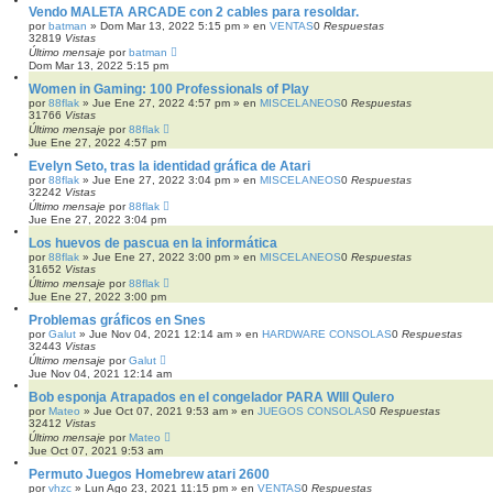
Vendo MALETA ARCADE con 2 cables para resoldar.
por
batman
»
Dom Mar 13, 2022 5:15 pm
» en
VENTAS
0
Respuestas
32819
Vistas
Último mensaje
por
batman
Dom Mar 13, 2022 5:15 pm
Women in Gaming: 100 Professionals of Play
por
88flak
»
Jue Ene 27, 2022 4:57 pm
» en
MISCELANEOS
0
Respuestas
31766
Vistas
Último mensaje
por
88flak
Jue Ene 27, 2022 4:57 pm
Evelyn Seto, tras la identidad gráfica de Atari
por
88flak
»
Jue Ene 27, 2022 3:04 pm
» en
MISCELANEOS
0
Respuestas
32242
Vistas
Último mensaje
por
88flak
Jue Ene 27, 2022 3:04 pm
Los huevos de pascua en la informática
por
88flak
»
Jue Ene 27, 2022 3:00 pm
» en
MISCELANEOS
0
Respuestas
31652
Vistas
Último mensaje
por
88flak
Jue Ene 27, 2022 3:00 pm
Problemas gráficos en Snes
por
Galut
»
Jue Nov 04, 2021 12:14 am
» en
HARDWARE CONSOLAS
0
Respuestas
32443
Vistas
Último mensaje
por
Galut
Jue Nov 04, 2021 12:14 am
Bob esponja Atrapados en el congelador PARA WIII QuIero
por
Mateo
»
Jue Oct 07, 2021 9:53 am
» en
JUEGOS CONSOLAS
0
Respuestas
32412
Vistas
Último mensaje
por
Mateo
Jue Oct 07, 2021 9:53 am
Permuto Juegos Homebrew atari 2600
por
vhzc
»
Lun Ago 23, 2021 11:15 pm
» en
VENTAS
0
Respuestas