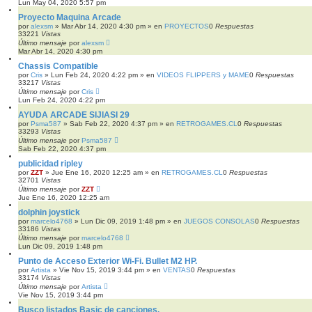
Lun May 04, 2020 5:57 pm
Proyecto Maquina Arcade
por
alexsm
»
Mar Abr 14, 2020 4:30 pm
» en
PROYECTOS
0
Respuestas
33221
Vistas
Último mensaje
por
alexsm
Mar Abr 14, 2020 4:30 pm
Chassis Compatible
por
Cris
»
Lun Feb 24, 2020 4:22 pm
» en
VIDEOS FLIPPERS y MAME
0
Respuestas
33217
Vistas
Último mensaje
por
Cris
Lun Feb 24, 2020 4:22 pm
AYUDA ARCADE SIJIASI 29
por
Psma587
»
Sab Feb 22, 2020 4:37 pm
» en
RETROGAMES.CL
0
Respuestas
33293
Vistas
Último mensaje
por
Psma587
Sab Feb 22, 2020 4:37 pm
publicidad ripley
por
ZZT
»
Jue Ene 16, 2020 12:25 am
» en
RETROGAMES.CL
0
Respuestas
32701
Vistas
Último mensaje
por
ZZT
Jue Ene 16, 2020 12:25 am
dolphin joystick
por
marcelo4768
»
Lun Dic 09, 2019 1:48 pm
» en
JUEGOS CONSOLAS
0
Respuestas
33186
Vistas
Último mensaje
por
marcelo4768
Lun Dic 09, 2019 1:48 pm
Punto de Acceso Exterior Wi-Fi. Bullet M2 HP.
por
Artista
»
Vie Nov 15, 2019 3:44 pm
» en
VENTAS
0
Respuestas
33174
Vistas
Último mensaje
por
Artista
Vie Nov 15, 2019 3:44 pm
Busco listados Basic de canciones.