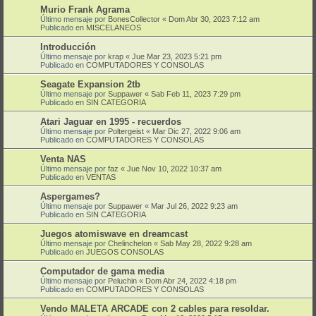
Murio Frank Agrama
Último mensaje por
BonesCollector
«
Dom Abr 30, 2023 7:12 am
Publicado en
MISCELANEOS
Introducción
Último mensaje por
krap
«
Jue Mar 23, 2023 5:21 pm
Publicado en
COMPUTADORES Y CONSOLAS
Seagate Expansion 2tb
Último mensaje por
Suppawer
«
Sab Feb 11, 2023 7:29 pm
Publicado en
SIN CATEGORIA
Atari Jaguar en 1995 - recuerdos
Último mensaje por
Poltergeist
«
Mar Dic 27, 2022 9:06 am
Publicado en
COMPUTADORES Y CONSOLAS
Venta NAS
Último mensaje por
faz
«
Jue Nov 10, 2022 10:37 am
Publicado en
VENTAS
Aspergames?
Último mensaje por
Suppawer
«
Mar Jul 26, 2022 9:23 am
Publicado en
SIN CATEGORIA
Juegos atomiswave en dreamcast
Último mensaje por
Chelinchelon
«
Sab May 28, 2022 9:28 am
Publicado en
JUEGOS CONSOLAS
Computador de gama media
Último mensaje por
Peluchin
«
Dom Abr 24, 2022 4:18 pm
Publicado en
COMPUTADORES Y CONSOLAS
Vendo MALETA ARCADE con 2 cables para resoldar.