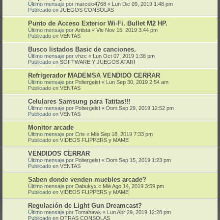
Último mensaje por
marcelo4768
«
Lun Dic 09, 2019 1:48 pm
Publicado en
JUEGOS CONSOLAS
Punto de Acceso Exterior Wi-Fi. Bullet M2 HP.
Último mensaje por
Artista
«
Vie Nov 15, 2019 3:44 pm
Publicado en
VENTAS
Busco listados Basic de canciones.
Último mensaje por
vhzc
«
Lun Oct 07, 2019 1:38 pm
Publicado en
SOFTWARE Y JUEGOS ATARI
Refrigerador MADEMSA VENDIDO CERRAR
Último mensaje por
Poltergeist
«
Lun Sep 30, 2019 2:54 am
Publicado en
VENTAS
Celulares Samsung para Tatitas!!!
Último mensaje por
Poltergeist
«
Dom Sep 29, 2019 12:52 pm
Publicado en
VENTAS
Monitor arcade
Último mensaje por
Cris
«
Mié Sep 18, 2019 7:33 pm
Publicado en
VIDEOS FLIPPERS y MAME
VENDIDOS CERRAR
Último mensaje por
Poltergeist
«
Dom Sep 15, 2019 1:23 pm
Publicado en
VENTAS
Saben donde venden muebles arcade?
Último mensaje por
Dabukyx
«
Mié Ago 14, 2019 3:59 pm
Publicado en
VIDEOS FLIPPERS y MAME
Regulación de Light Gun Dreamcast?
Último mensaje por
Tomahawk
«
Lun Abr 29, 2019 12:28 pm
Publicado en
OTRAS CONSOLAS