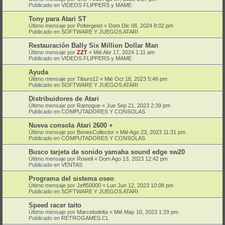
Publicado en
VIDEOS FLIPPERS y MAME
Tony para Atari ST
Último mensaje por
Poltergeist
«
Dom Dic 08, 2024 8:02 pm
Publicado en
SOFTWARE Y JUEGOS ATARI
Restauración Bally Six Million Dollar Man
Último mensaje por
ZZT
«
Mié Abr 17, 2024 1:11 am
Publicado en
VIDEOS FLIPPERS y MAME
Ayuda
Último mensaje por
Tiburo12
«
Mié Oct 18, 2023 5:46 pm
Publicado en
SOFTWARE Y JUEGOS ATARI
Distribuidores de Atari
Último mensaje por
Ramogue
«
Jue Sep 21, 2023 2:39 pm
Publicado en
COMPUTADORES Y CONSOLAS
Nueva consola Atari 2600 +
Último mensaje por
BonesCollector
«
Mié Ago 23, 2023 11:31 pm
Publicado en
COMPUTADORES Y CONSOLAS
Busco tarjeta de sonido yamaha sound edge sw20
Último mensaje por
Rowell
«
Dom Ago 13, 2023 12:42 pm
Publicado en
VENTAS
Programa del sistema oseo
Último mensaje por
Jeff50000
«
Lun Jun 12, 2023 10:08 pm
Publicado en
SOFTWARE Y JUEGOS ATARI
Speed racer taito
Último mensaje por
Marcelodelta
«
Mié May 10, 2023 1:29 pm
Publicado en
RETROGAMES.CL