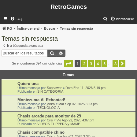
RetroGames
B
FAQ
Identificarse
u
RG
Índice general
Buscar
Temas sin respuesta
s
Temas sin respuesta
c
Ir a búsqueda avanzada
a
Buscar
Búsqueda avanzada
r
Página
1
de
8
1
2
3
4
5
8
Sigui
Se encontraron 394 coincidencias
…
Temas
Quiero una
Último mensaje por
Suppawer
«
Dom Ene 11, 2026 5:19 pm
Publicado en
SIN CATEGORIA
Montezuma AI Rebooted!
Último mensaje por
jakko
«
Mar Sep 02, 2025 8:23 pm
Publicado en
TECNOLOGIA
Chasis arcade para monitor de 29
Último mensaje por
Cris
«
Vie Ago 22, 2025 4:07 pm
Publicado en
VIDEOS FLIPPERS y MAME
Chasis compatible chino
Último mensaje por
Cris
«
Jue Ago 07, 2025 3:37 pm