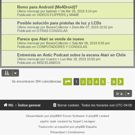
Roms para Android (Me4Droid)?
Último mensaje por
batman
«
Vie Abr 26, 2019 3:14 pm
Publicado en
VIDEOS FLIPPERS y MAME
Posible solución para pistolas de luz y LCDs
Último mensaje por
BonesCollector
«
Dom Abr 07, 2019 10:52 pm
Publicado en
OTRAS CONSOLAS
Parece que Atari se vende de nuevo
Último mensaje por
BonesCollector
«
Sab Abr 06, 2019 9:55 pm
Publicado en
COMPUTADORES Y CONSOLAS
Entrevista en Antic Podcast sobre la escena Atari en Chile
Último mensaje por
rcastro
«
Lun Mar 18, 2019 10:50 pm
Publicado en
MISCELANEOS
Página
1
de
8
1
2
3
4
5
8
Sigui
Se encontraron 394 coincidencias
…
Ir a
RG
Índice general
Borrar cookies
Todos los horarios son
UTC-04:00
Desarrollado por
phpBB
® Forum Software © phpBB Limited
saphic style created by
Sopel
|
nextgen
Traducción al español por
phpBB España
Privacidad
|
Condiciones