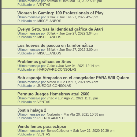
Último mensaje por
batman
«
Dom Mar 13, 2022 5:15 pm
Publicado en
VENTAS
Women in Gaming: 100 Professionals of Play
Último mensaje por
88flak
«
Jue Ene 27, 2022 4:57 pm
Publicado en
MISCELANEOS
Evelyn Seto, tras la identidad gráfica de Atari
Último mensaje por
88flak
«
Jue Ene 27, 2022 3:04 pm
Publicado en
MISCELANEOS
Los huevos de pascua en la informática
Último mensaje por
88flak
«
Jue Ene 27, 2022 3:00 pm
Publicado en
MISCELANEOS
Problemas gráficos en Snes
Último mensaje por
Galut
«
Jue Nov 04, 2021 12:14 am
Publicado en
HARDWARE CONSOLAS
Bob esponja Atrapados en el congelador PARA WIII QuIero
Último mensaje por
Mateo
«
Jue Oct 07, 2021 9:53 am
Publicado en
JUEGOS CONSOLAS
Permuto Juegos Homebrew atari 2600
Último mensaje por
vhzc
«
Lun Ago 23, 2021 11:15 pm
Publicado en
VENTAS
Jostin halaga 2
Último mensaje por
Norberto
«
Mar Abr 20, 2021 10:38 pm
Publicado en
RETROGAMES.CL
Vendo lentes para eclipse
Último mensaje por
BonesCollector
«
Sab Nov 21, 2020 10:39 pm
Publicado en
VENTAS