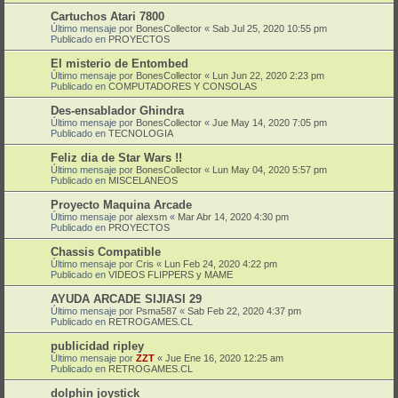
Cartuchos Atari 7800
Último mensaje por
BonesCollector
«
Sab Jul 25, 2020 10:55 pm
Publicado en
PROYECTOS
El misterio de Entombed
Último mensaje por
BonesCollector
«
Lun Jun 22, 2020 2:23 pm
Publicado en
COMPUTADORES Y CONSOLAS
Des-ensablador Ghindra
Último mensaje por
BonesCollector
«
Jue May 14, 2020 7:05 pm
Publicado en
TECNOLOGIA
Feliz dia de Star Wars !!
Último mensaje por
BonesCollector
«
Lun May 04, 2020 5:57 pm
Publicado en
MISCELANEOS
Proyecto Maquina Arcade
Último mensaje por
alexsm
«
Mar Abr 14, 2020 4:30 pm
Publicado en
PROYECTOS
Chassis Compatible
Último mensaje por
Cris
«
Lun Feb 24, 2020 4:22 pm
Publicado en
VIDEOS FLIPPERS y MAME
AYUDA ARCADE SIJIASI 29
Último mensaje por
Psma587
«
Sab Feb 22, 2020 4:37 pm
Publicado en
RETROGAMES.CL
publicidad ripley
Último mensaje por
ZZT
«
Jue Ene 16, 2020 12:25 am
Publicado en
RETROGAMES.CL
dolphin joystick