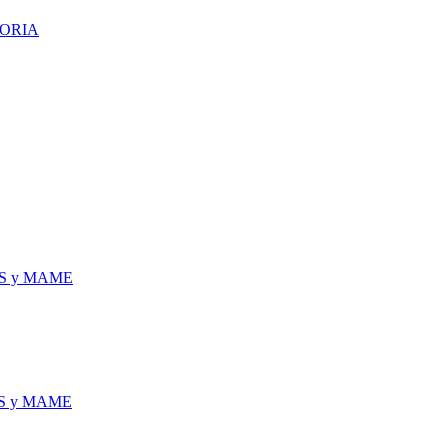
GORIA
S y MAME
S y MAME