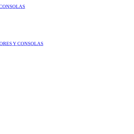
 CONSOLAS
ORES Y CONSOLAS