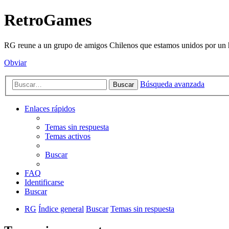
RetroGames
RG reune a un grupo de amigos Chilenos que estamos unidos por un h
Obviar
Búsqueda avanzada
Buscar
Enlaces rápidos
Temas sin respuesta
Temas activos
Buscar
FAQ
Identificarse
Buscar
RG
Índice general
Buscar
Temas sin respuesta