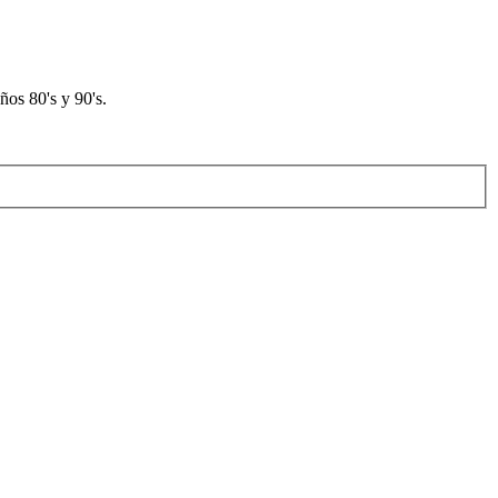
os 80's y 90's.