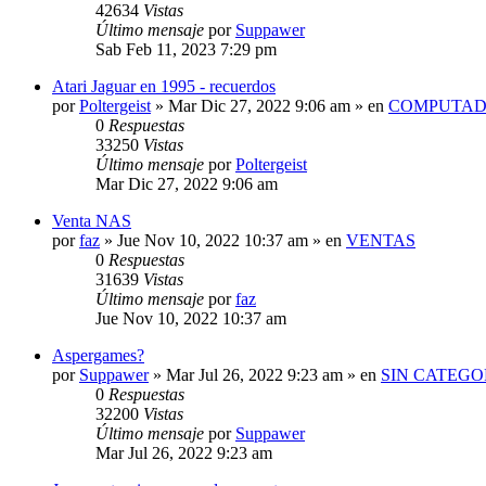
42634
Vistas
Último mensaje
por
Suppawer
Sab Feb 11, 2023 7:29 pm
Atari Jaguar en 1995 - recuerdos
por
Poltergeist
»
Mar Dic 27, 2022 9:06 am
» en
COMPUTAD
0
Respuestas
33250
Vistas
Último mensaje
por
Poltergeist
Mar Dic 27, 2022 9:06 am
Venta NAS
por
faz
»
Jue Nov 10, 2022 10:37 am
» en
VENTAS
0
Respuestas
31639
Vistas
Último mensaje
por
faz
Jue Nov 10, 2022 10:37 am
Aspergames?
por
Suppawer
»
Mar Jul 26, 2022 9:23 am
» en
SIN CATEGO
0
Respuestas
32200
Vistas
Último mensaje
por
Suppawer
Mar Jul 26, 2022 9:23 am