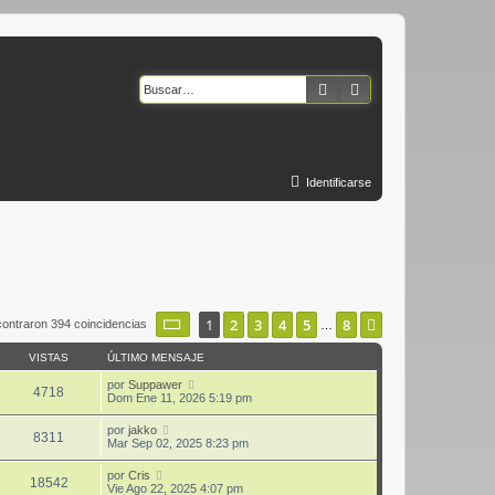
Buscar
Búsqueda avanzad
Identificarse
Página
1
de
8
1
2
3
4
5
8
Siguiente
ontraron 394 coincidencias
…
VISTAS
ÚLTIMO MENSAJE
por
Suppawer
4718
Dom Ene 11, 2026 5:19 pm
por
jakko
8311
Mar Sep 02, 2025 8:23 pm
por
Cris
18542
Vie Ago 22, 2025 4:07 pm