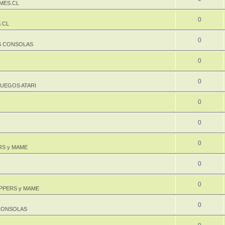
MES.CL
0
.CL
0
 CONSOLAS
0
0
UEGOS ATARI
0
0
0
RS y MAME
0
0
IPPERS y MAME
0
CONSOLAS