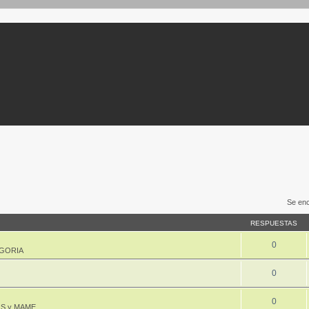
Se enc
RESPUESTAS
0
EGORIA
0
0
RS y MAME