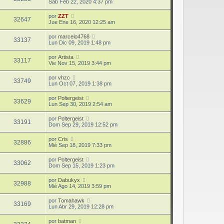
Sab Feb 22, 2020 4:37 pm
por
ZZT
32647
Jue Ene 16, 2020 12:25 am
por
marcelo4768
33137
Lun Dic 09, 2019 1:48 pm
por
Artista
33117
Vie Nov 15, 2019 3:44 pm
por
vhzc
33749
Lun Oct 07, 2019 1:38 pm
por
Poltergeist
33629
Lun Sep 30, 2019 2:54 am
por
Poltergeist
33191
Dom Sep 29, 2019 12:52 pm
por
Cris
32886
Mié Sep 18, 2019 7:33 pm
por
Poltergeist
33062
Dom Sep 15, 2019 1:23 pm
por
Dabukyx
32988
Mié Ago 14, 2019 3:59 pm
por
Tomahawk
33169
Lun Abr 29, 2019 12:28 pm
por
batman