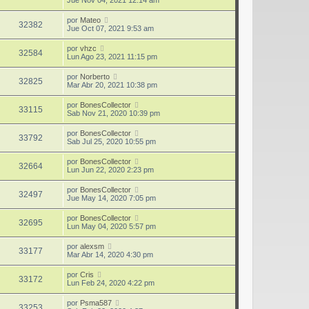
por
Mateo
32382
Jue Oct 07, 2021 9:53 am
por
vhzc
32584
Lun Ago 23, 2021 11:15 pm
por
Norberto
32825
Mar Abr 20, 2021 10:38 pm
por
BonesCollector
33115
Sab Nov 21, 2020 10:39 pm
por
BonesCollector
33792
Sab Jul 25, 2020 10:55 pm
por
BonesCollector
32664
Lun Jun 22, 2020 2:23 pm
por
BonesCollector
32497
Jue May 14, 2020 7:05 pm
por
BonesCollector
32695
Lun May 04, 2020 5:57 pm
por
alexsm
33177
Mar Abr 14, 2020 4:30 pm
por
Cris
33172
Lun Feb 24, 2020 4:22 pm
por
Psma587
33253