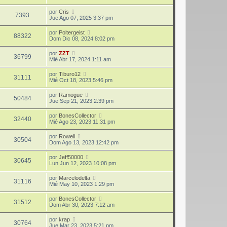
por
Cris
7393
Jue Ago 07, 2025 3:37 pm
por
Poltergeist
88322
Dom Dic 08, 2024 8:02 pm
por
ZZT
36799
Mié Abr 17, 2024 1:11 am
por
Tiburo12
31111
Mié Oct 18, 2023 5:46 pm
por
Ramogue
50484
Jue Sep 21, 2023 2:39 pm
por
BonesCollector
32440
Mié Ago 23, 2023 11:31 pm
por
Rowell
30504
Dom Ago 13, 2023 12:42 pm
por
Jeff50000
30645
Lun Jun 12, 2023 10:08 pm
por
Marcelodelta
31116
Mié May 10, 2023 1:29 pm
por
BonesCollector
31512
Dom Abr 30, 2023 7:12 am
por
krap
30764
Jue Mar 23, 2023 5:21 pm