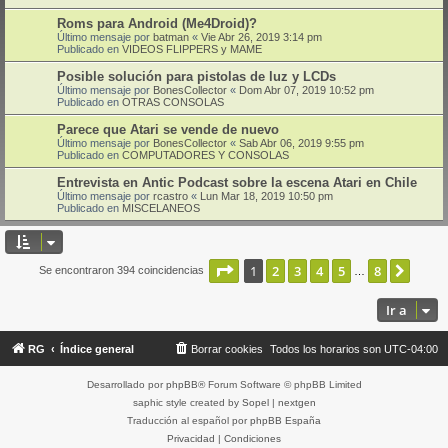
Roms para Android (Me4Droid)?
Último mensaje por
batman
«
Vie Abr 26, 2019 3:14 pm
Publicado en
VIDEOS FLIPPERS y MAME
Posible solución para pistolas de luz y LCDs
Último mensaje por
BonesCollector
«
Dom Abr 07, 2019 10:52 pm
Publicado en
OTRAS CONSOLAS
Parece que Atari se vende de nuevo
Último mensaje por
BonesCollector
«
Sab Abr 06, 2019 9:55 pm
Publicado en
COMPUTADORES Y CONSOLAS
Entrevista en Antic Podcast sobre la escena Atari en Chile
Último mensaje por
rcastro
«
Lun Mar 18, 2019 10:50 pm
Publicado en
MISCELANEOS
Página
1
de
8
1
2
3
4
5
8
Sigui
Se encontraron 394 coincidencias
…
Ir a
RG
Índice general
Borrar cookies
Todos los horarios son
UTC-04:00
Desarrollado por
phpBB
® Forum Software © phpBB Limited
saphic style created by
Sopel
|
nextgen
Traducción al español por
phpBB España
Privacidad
|
Condiciones