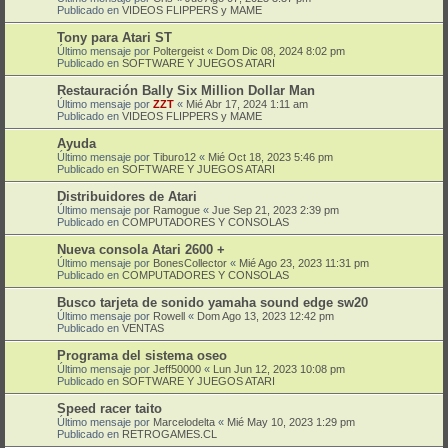
Publicado en
VIDEOS FLIPPERS y MAME
Tony para Atari ST
Último mensaje por
Poltergeist
«
Dom Dic 08, 2024 8:02 pm
Publicado en
SOFTWARE Y JUEGOS ATARI
Restauración Bally Six Million Dollar Man
Último mensaje por
ZZT
«
Mié Abr 17, 2024 1:11 am
Publicado en
VIDEOS FLIPPERS y MAME
Ayuda
Último mensaje por
Tiburo12
«
Mié Oct 18, 2023 5:46 pm
Publicado en
SOFTWARE Y JUEGOS ATARI
Distribuidores de Atari
Último mensaje por
Ramogue
«
Jue Sep 21, 2023 2:39 pm
Publicado en
COMPUTADORES Y CONSOLAS
Nueva consola Atari 2600 +
Último mensaje por
BonesCollector
«
Mié Ago 23, 2023 11:31 pm
Publicado en
COMPUTADORES Y CONSOLAS
Busco tarjeta de sonido yamaha sound edge sw20
Último mensaje por
Rowell
«
Dom Ago 13, 2023 12:42 pm
Publicado en
VENTAS
Programa del sistema oseo
Último mensaje por
Jeff50000
«
Lun Jun 12, 2023 10:08 pm
Publicado en
SOFTWARE Y JUEGOS ATARI
Speed racer taito
Último mensaje por
Marcelodelta
«
Mié May 10, 2023 1:29 pm
Publicado en
RETROGAMES.CL