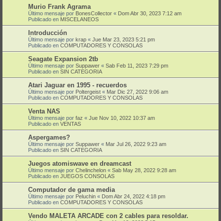
Murio Frank Agrama
Último mensaje por
BonesCollector
«
Dom Abr 30, 2023 7:12 am
Publicado en
MISCELANEOS
Introducción
Último mensaje por
krap
«
Jue Mar 23, 2023 5:21 pm
Publicado en
COMPUTADORES Y CONSOLAS
Seagate Expansion 2tb
Último mensaje por
Suppawer
«
Sab Feb 11, 2023 7:29 pm
Publicado en
SIN CATEGORIA
Atari Jaguar en 1995 - recuerdos
Último mensaje por
Poltergeist
«
Mar Dic 27, 2022 9:06 am
Publicado en
COMPUTADORES Y CONSOLAS
Venta NAS
Último mensaje por
faz
«
Jue Nov 10, 2022 10:37 am
Publicado en
VENTAS
Aspergames?
Último mensaje por
Suppawer
«
Mar Jul 26, 2022 9:23 am
Publicado en
SIN CATEGORIA
Juegos atomiswave en dreamcast
Último mensaje por
Chelinchelon
«
Sab May 28, 2022 9:28 am
Publicado en
JUEGOS CONSOLAS
Computador de gama media
Último mensaje por
Peluchin
«
Dom Abr 24, 2022 4:18 pm
Publicado en
COMPUTADORES Y CONSOLAS
Vendo MALETA ARCADE con 2 cables para resoldar.