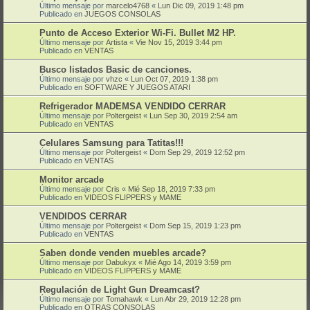
Último mensaje por
marcelo4768
«
Lun Dic 09, 2019 1:48 pm
Publicado en
JUEGOS CONSOLAS
Punto de Acceso Exterior Wi-Fi. Bullet M2 HP.
Último mensaje por
Artista
«
Vie Nov 15, 2019 3:44 pm
Publicado en
VENTAS
Busco listados Basic de canciones.
Último mensaje por
vhzc
«
Lun Oct 07, 2019 1:38 pm
Publicado en
SOFTWARE Y JUEGOS ATARI
Refrigerador MADEMSA VENDIDO CERRAR
Último mensaje por
Poltergeist
«
Lun Sep 30, 2019 2:54 am
Publicado en
VENTAS
Celulares Samsung para Tatitas!!!
Último mensaje por
Poltergeist
«
Dom Sep 29, 2019 12:52 pm
Publicado en
VENTAS
Monitor arcade
Último mensaje por
Cris
«
Mié Sep 18, 2019 7:33 pm
Publicado en
VIDEOS FLIPPERS y MAME
VENDIDOS CERRAR
Último mensaje por
Poltergeist
«
Dom Sep 15, 2019 1:23 pm
Publicado en
VENTAS
Saben donde venden muebles arcade?
Último mensaje por
Dabukyx
«
Mié Ago 14, 2019 3:59 pm
Publicado en
VIDEOS FLIPPERS y MAME
Regulación de Light Gun Dreamcast?
Último mensaje por
Tomahawk
«
Lun Abr 29, 2019 12:28 pm
Publicado en
OTRAS CONSOLAS