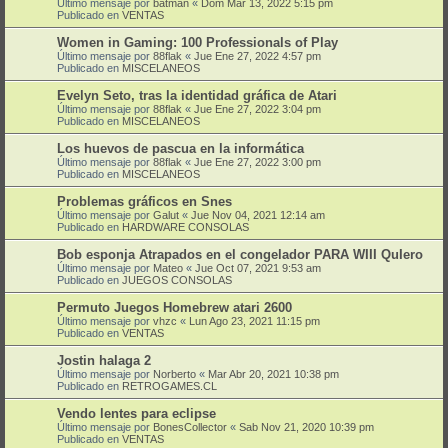
Último mensaje por
batman
«
Dom Mar 13, 2022 5:15 pm
Publicado en
VENTAS
Women in Gaming: 100 Professionals of Play
Último mensaje por
88flak
«
Jue Ene 27, 2022 4:57 pm
Publicado en
MISCELANEOS
Evelyn Seto, tras la identidad gráfica de Atari
Último mensaje por
88flak
«
Jue Ene 27, 2022 3:04 pm
Publicado en
MISCELANEOS
Los huevos de pascua en la informática
Último mensaje por
88flak
«
Jue Ene 27, 2022 3:00 pm
Publicado en
MISCELANEOS
Problemas gráficos en Snes
Último mensaje por
Galut
«
Jue Nov 04, 2021 12:14 am
Publicado en
HARDWARE CONSOLAS
Bob esponja Atrapados en el congelador PARA WIII QuIero
Último mensaje por
Mateo
«
Jue Oct 07, 2021 9:53 am
Publicado en
JUEGOS CONSOLAS
Permuto Juegos Homebrew atari 2600
Último mensaje por
vhzc
«
Lun Ago 23, 2021 11:15 pm
Publicado en
VENTAS
Jostin halaga 2
Último mensaje por
Norberto
«
Mar Abr 20, 2021 10:38 pm
Publicado en
RETROGAMES.CL
Vendo lentes para eclipse
Último mensaje por
BonesCollector
«
Sab Nov 21, 2020 10:39 pm
Publicado en
VENTAS