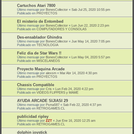
Cartuchos Atari 7800
Último mensaje por
BonesCollector
«
Sab Jul 25, 2020 10:55 pm
Publicado en
PROYECTOS
El misterio de Entombed
Último mensaje por
BonesCollector
«
Lun Jun 22, 2020 2:23 pm
Publicado en
COMPUTADORES Y CONSOLAS
Des-ensablador Ghindra
Último mensaje por
BonesCollector
«
Jue May 14, 2020 7:05 pm
Publicado en
TECNOLOGIA
Feliz dia de Star Wars !!
Último mensaje por
BonesCollector
«
Lun May 04, 2020 5:57 pm
Publicado en
MISCELANEOS
Proyecto Maquina Arcade
Último mensaje por
alexsm
«
Mar Abr 14, 2020 4:30 pm
Publicado en
PROYECTOS
Chassis Compatible
Último mensaje por
Cris
«
Lun Feb 24, 2020 4:22 pm
Publicado en
VIDEOS FLIPPERS y MAME
AYUDA ARCADE SIJIASI 29
Último mensaje por
Psma587
«
Sab Feb 22, 2020 4:37 pm
Publicado en
RETROGAMES.CL
publicidad ripley
Último mensaje por
ZZT
«
Jue Ene 16, 2020 12:25 am
Publicado en
RETROGAMES.CL
dolphin joystick