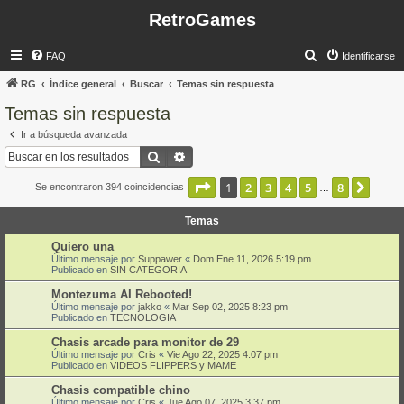
RetroGames
B
FAQ
Identificarse
u
RG
Índice general
Buscar
Temas sin respuesta
s
Temas sin respuesta
c
Ir a búsqueda avanzada
a
Buscar
Búsqueda avanzada
r
Página
1
de
8
1
2
3
4
5
8
Sigui
Se encontraron 394 coincidencias
…
Temas
Quiero una
Último mensaje por
Suppawer
«
Dom Ene 11, 2026 5:19 pm
Publicado en
SIN CATEGORIA
Montezuma AI Rebooted!
Último mensaje por
jakko
«
Mar Sep 02, 2025 8:23 pm
Publicado en
TECNOLOGIA
Chasis arcade para monitor de 29
Último mensaje por
Cris
«
Vie Ago 22, 2025 4:07 pm
Publicado en
VIDEOS FLIPPERS y MAME
Chasis compatible chino
Último mensaje por
Cris
«
Jue Ago 07, 2025 3:37 pm