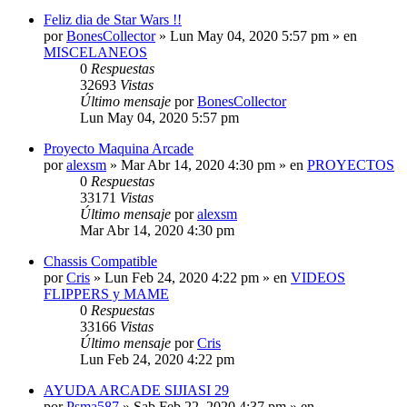
Feliz dia de Star Wars !!
por
BonesCollector
»
Lun May 04, 2020 5:57 pm
» en
MISCELANEOS
0
Respuestas
32693
Vistas
Último mensaje
por
BonesCollector
Lun May 04, 2020 5:57 pm
Proyecto Maquina Arcade
por
alexsm
»
Mar Abr 14, 2020 4:30 pm
» en
PROYECTOS
0
Respuestas
33171
Vistas
Último mensaje
por
alexsm
Mar Abr 14, 2020 4:30 pm
Chassis Compatible
por
Cris
»
Lun Feb 24, 2020 4:22 pm
» en
VIDEOS
FLIPPERS y MAME
0
Respuestas
33166
Vistas
Último mensaje
por
Cris
Lun Feb 24, 2020 4:22 pm
AYUDA ARCADE SIJIASI 29
por
Psma587
»
Sab Feb 22, 2020 4:37 pm
» en