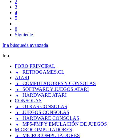
2
3
4
5
…
8
Siguiente
Ir a búsqueda avanzada
Ir a
FORO PRINCIPAL
↳ RETROGAMES.CL
ATARI
↳ COMPUTADORES Y CONSOLAS
↳ SOFTWARE Y JUEGOS ATARI
↳ HARDWARE ATARI
CONSOLAS
↳ OTRAS CONSOLAS
↳ JUEGOS CONSOLAS
↳ HARDWARE CONSOLAS
↳ MP5-PMP Y EMULACIÓN DE JUEGOS
MICROCOMPUTADORES
↳ MICROCOMPUTADORES