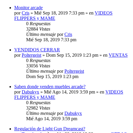
Monitor arcade
por
Cris
»
Mié Sep 18, 2019 7:33 pm
» en
VIDEOS
FLIPPERS y MAME
0
Respuestas
32884
Vistas
Último mensaje
por
Cris
Mié Sep 18, 2019 7:33 pm
VENDIDOS CERRAR
por
Poltergeist
»
Dom Sep 15, 2019 1:23 pm
» en
VENTAS
0
Respuestas
33056
Vistas
Último mensaje
por
Poltergeist
Dom Sep 15, 2019 1:23 pm
Saben donde venden muebles arcade?
por
Dabukyx
»
Mié Ago 14, 2019 3:59 pm
» en
VIDEOS
FLIPPERS y MAME
0
Respuestas
32982
Vistas
Último mensaje
por
Dabukyx
Mié Ago 14, 2019 3:59 pm
Regulación de Light Gun Dreamcast?