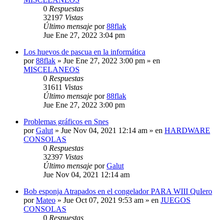
0
Respuestas
32197
Vistas
Último mensaje
por
88flak
Jue Ene 27, 2022 3:04 pm
Los huevos de pascua en la informática
por
88flak
»
Jue Ene 27, 2022 3:00 pm
» en
MISCELANEOS
0
Respuestas
31611
Vistas
Último mensaje
por
88flak
Jue Ene 27, 2022 3:00 pm
Problemas gráficos en Snes
por
Galut
»
Jue Nov 04, 2021 12:14 am
» en
HARDWARE
CONSOLAS
0
Respuestas
32397
Vistas
Último mensaje
por
Galut
Jue Nov 04, 2021 12:14 am
Bob esponja Atrapados en el congelador PARA WIII QuIero
por
Mateo
»
Jue Oct 07, 2021 9:53 am
» en
JUEGOS
CONSOLAS
0
Respuestas