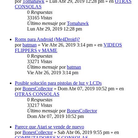
por
Tomahawk
»
Lun Abr 29, 2019 12:28 pm
» en
OTRAS
CONSOLAS
0
Respuestas
33165
Vistas
Último mensaje
por
Tomahawk
Lun Abr 29, 2019 12:28 pm
Roms para Android (Me4Droid)?
por
batman
»
Vie Abr 26, 2019 3:14 pm
» en
VIDEOS
FLIPPERS y MAME
0
Respuestas
33271
Vistas
Último mensaje
por
batman
Vie Abr 26, 2019 3:14 pm
Posible solución para pistolas de luz y LCDs
por
BonesCollector
»
Dom Abr 07, 2019 10:52 pm
» en
OTRAS CONSOLAS
0
Respuestas
33217
Vistas
Último mensaje
por
BonesCollector
Dom Abr 07, 2019 10:52 pm
Parece que Atari se vende de nuevo
por
BonesCollector
»
Sab Abr 06, 2019 9:55 pm
» en
COMPUTADORES Y CONSOLAS