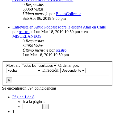
0
Respuestas
33068
Vistas
Último mensaje
por
BonesCollector
Sab Abr 06, 2019 9:55 pm
Entrevista en Antic Podcast sobre la escena Atari en Chile
por
rcastro
»
Lun Mar 18, 2019 10:50 pm
» en
MISCELANEOS
0
Respuestas
32984
Vistas
Último mensaje
por
rcastro
Lun Mar 18, 2019 10:50 pm
Mostrar:
Ordenar por:
Dirección:
Se encontraron 394 coincidencias
Página
1
de
8
Ir a la página:
1