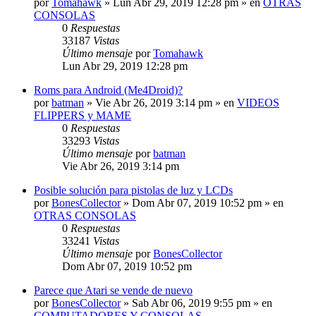
por
Tomahawk
»
Lun Abr 29, 2019 12:28 pm
» en
OTRAS
CONSOLAS
0
Respuestas
33187
Vistas
Último mensaje
por
Tomahawk
Lun Abr 29, 2019 12:28 pm
Roms para Android (Me4Droid)?
por
batman
»
Vie Abr 26, 2019 3:14 pm
» en
VIDEOS
FLIPPERS y MAME
0
Respuestas
33293
Vistas
Último mensaje
por
batman
Vie Abr 26, 2019 3:14 pm
Posible solución para pistolas de luz y LCDs
por
BonesCollector
»
Dom Abr 07, 2019 10:52 pm
» en
OTRAS CONSOLAS
0
Respuestas
33241
Vistas
Último mensaje
por
BonesCollector
Dom Abr 07, 2019 10:52 pm
Parece que Atari se vende de nuevo
por
BonesCollector
»
Sab Abr 06, 2019 9:55 pm
» en
COMPUTADORES Y CONSOLAS