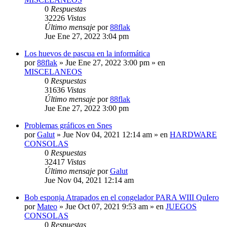
0
Respuestas
32226
Vistas
Último mensaje
por
88flak
Jue Ene 27, 2022 3:04 pm
Los huevos de pascua en la informática
por
88flak
»
Jue Ene 27, 2022 3:00 pm
» en
MISCELANEOS
0
Respuestas
31636
Vistas
Último mensaje
por
88flak
Jue Ene 27, 2022 3:00 pm
Problemas gráficos en Snes
por
Galut
»
Jue Nov 04, 2021 12:14 am
» en
HARDWARE
CONSOLAS
0
Respuestas
32417
Vistas
Último mensaje
por
Galut
Jue Nov 04, 2021 12:14 am
Bob esponja Atrapados en el congelador PARA WIII QuIero
por
Mateo
»
Jue Oct 07, 2021 9:53 am
» en
JUEGOS
CONSOLAS
0
Respuestas