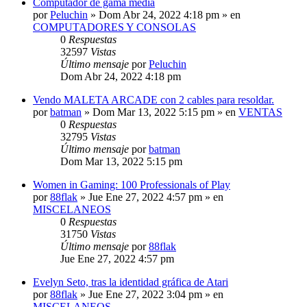
Computador de gama media
por
Peluchin
»
Dom Abr 24, 2022 4:18 pm
» en
COMPUTADORES Y CONSOLAS
0
Respuestas
32597
Vistas
Último mensaje
por
Peluchin
Dom Abr 24, 2022 4:18 pm
Vendo MALETA ARCADE con 2 cables para resoldar.
por
batman
»
Dom Mar 13, 2022 5:15 pm
» en
VENTAS
0
Respuestas
32795
Vistas
Último mensaje
por
batman
Dom Mar 13, 2022 5:15 pm
Women in Gaming: 100 Professionals of Play
por
88flak
»
Jue Ene 27, 2022 4:57 pm
» en
MISCELANEOS
0
Respuestas
31750
Vistas
Último mensaje
por
88flak
Jue Ene 27, 2022 4:57 pm
Evelyn Seto, tras la identidad gráfica de Atari
por
88flak
»
Jue Ene 27, 2022 3:04 pm
» en
MISCELANEOS