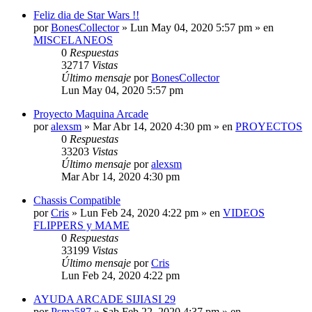
Feliz dia de Star Wars !!
por
BonesCollector
»
Lun May 04, 2020 5:57 pm
» en
MISCELANEOS
0
Respuestas
32717
Vistas
Último mensaje
por
BonesCollector
Lun May 04, 2020 5:57 pm
Proyecto Maquina Arcade
por
alexsm
»
Mar Abr 14, 2020 4:30 pm
» en
PROYECTOS
0
Respuestas
33203
Vistas
Último mensaje
por
alexsm
Mar Abr 14, 2020 4:30 pm
Chassis Compatible
por
Cris
»
Lun Feb 24, 2020 4:22 pm
» en
VIDEOS
FLIPPERS y MAME
0
Respuestas
33199
Vistas
Último mensaje
por
Cris
Lun Feb 24, 2020 4:22 pm
AYUDA ARCADE SIJIASI 29
por
Psma587
»
Sab Feb 22, 2020 4:37 pm
» en