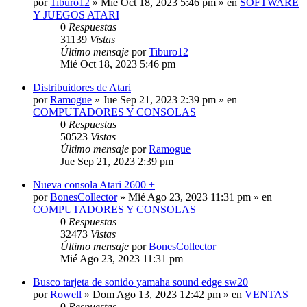
por
Tiburo12
»
Mié Oct 18, 2023 5:46 pm
» en
SOFTWARE
Y JUEGOS ATARI
0
Respuestas
31139
Vistas
Último mensaje
por
Tiburo12
Mié Oct 18, 2023 5:46 pm
Distribuidores de Atari
por
Ramogue
»
Jue Sep 21, 2023 2:39 pm
» en
COMPUTADORES Y CONSOLAS
0
Respuestas
50523
Vistas
Último mensaje
por
Ramogue
Jue Sep 21, 2023 2:39 pm
Nueva consola Atari 2600 +
por
BonesCollector
»
Mié Ago 23, 2023 11:31 pm
» en
COMPUTADORES Y CONSOLAS
0
Respuestas
32473
Vistas
Último mensaje
por
BonesCollector
Mié Ago 23, 2023 11:31 pm
Busco tarjeta de sonido yamaha sound edge sw20
por
Rowell
»
Dom Ago 13, 2023 12:42 pm
» en
VENTAS
0
Respuestas