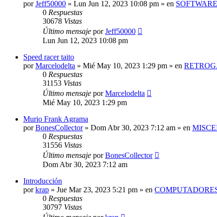
por
Jeff50000
»
Lun Jun 12, 2023 10:08 pm
» en
SOFTWARE 
0
Respuestas
30678
Vistas
Último mensaje
por
Jeff50000
Lun Jun 12, 2023 10:08 pm
Speed racer taito
por
Marcelodelta
»
Mié May 10, 2023 1:29 pm
» en
RETROG
0
Respuestas
31153
Vistas
Último mensaje
por
Marcelodelta
Mié May 10, 2023 1:29 pm
Murio Frank Agrama
por
BonesCollector
»
Dom Abr 30, 2023 7:12 am
» en
MISC
0
Respuestas
31556
Vistas
Último mensaje
por
BonesCollector
Dom Abr 30, 2023 7:12 am
Introducción
por
krap
»
Jue Mar 23, 2023 5:21 pm
» en
COMPUTADORES
0
Respuestas
30797
Vistas