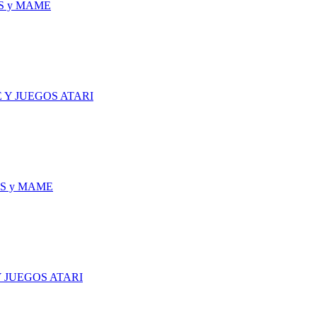
S y MAME
 Y JUEGOS ATARI
RS y MAME
 JUEGOS ATARI