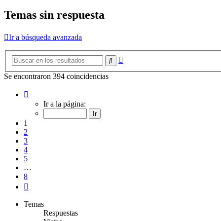
Temas sin respuesta
Ir a búsqueda avanzada
Búsqueda
Buscar
avanzada
Se encontraron 394 coincidencias
Página
1
Ir a la página:
de
8
1
2
3
4
5
…
8
Siguiente
Temas
Respuestas