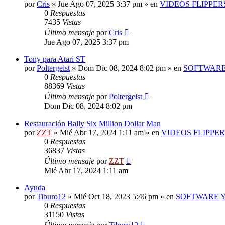
por
Cris
»
Jue Ago 07, 2025 3:37 pm
» en
VIDEOS FLIPPER
0
Respuestas
7435
Vistas
Último mensaje
por
Cris
Jue Ago 07, 2025 3:37 pm
Tony para Atari ST
por
Poltergeist
»
Dom Dic 08, 2024 8:02 pm
» en
SOFTWARE
0
Respuestas
88369
Vistas
Último mensaje
por
Poltergeist
Dom Dic 08, 2024 8:02 pm
Restauración Bally Six Million Dollar Man
por
ZZT
»
Mié Abr 17, 2024 1:11 am
» en
VIDEOS FLIPPE
0
Respuestas
36837
Vistas
Último mensaje
por
ZZT
Mié Abr 17, 2024 1:11 am
Ayuda
por
Tiburo12
»
Mié Oct 18, 2023 5:46 pm
» en
SOFTWARE Y
0
Respuestas
31150
Vistas