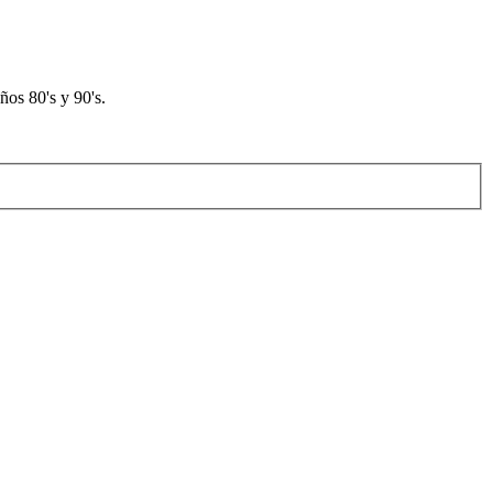
os 80's y 90's.