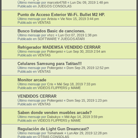
Último mensaje por
marcelo4768
«
Lun Dic 09, 2019 1:48 pm
Publicado en
JUEGOS CONSOLAS
Punto de Acceso Exterior Wi-Fi. Bullet M2 HP.
Último mensaje por
Artista
«
Vie Nov 15, 2019 3:44 pm
Publicado en
VENTAS
Busco listados Basic de canciones.
Último mensaje por
vhzc
«
Lun Oct 07, 2019 1:38 pm
Publicado en
SOFTWARE Y JUEGOS ATARI
Refrigerador MADEMSA VENDIDO CERRAR
Último mensaje por
Poltergeist
«
Lun Sep 30, 2019 2:54 am
Publicado en
VENTAS
Celulares Samsung para Tatitas!!!
Último mensaje por
Poltergeist
«
Dom Sep 29, 2019 12:52 pm
Publicado en
VENTAS
Monitor arcade
Último mensaje por
Cris
«
Mié Sep 18, 2019 7:33 pm
Publicado en
VIDEOS FLIPPERS y MAME
VENDIDOS CERRAR
Último mensaje por
Poltergeist
«
Dom Sep 15, 2019 1:23 pm
Publicado en
VENTAS
Saben donde venden muebles arcade?
Último mensaje por
Dabukyx
«
Mié Ago 14, 2019 3:59 pm
Publicado en
VIDEOS FLIPPERS y MAME
Regulación de Light Gun Dreamcast?
Último mensaje por
Tomahawk
«
Lun Abr 29, 2019 12:28 pm
Publicado en
OTRAS CONSOLAS