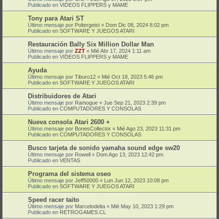
Publicado en
VIDEOS FLIPPERS y MAME
Tony para Atari ST
Último mensaje por
Poltergeist
«
Dom Dic 08, 2024 8:02 pm
Publicado en
SOFTWARE Y JUEGOS ATARI
Restauración Bally Six Million Dollar Man
Último mensaje por
ZZT
«
Mié Abr 17, 2024 1:11 am
Publicado en
VIDEOS FLIPPERS y MAME
Ayuda
Último mensaje por
Tiburo12
«
Mié Oct 18, 2023 5:46 pm
Publicado en
SOFTWARE Y JUEGOS ATARI
Distribuidores de Atari
Último mensaje por
Ramogue
«
Jue Sep 21, 2023 2:39 pm
Publicado en
COMPUTADORES Y CONSOLAS
Nueva consola Atari 2600 +
Último mensaje por
BonesCollector
«
Mié Ago 23, 2023 11:31 pm
Publicado en
COMPUTADORES Y CONSOLAS
Busco tarjeta de sonido yamaha sound edge sw20
Último mensaje por
Rowell
«
Dom Ago 13, 2023 12:42 pm
Publicado en
VENTAS
Programa del sistema oseo
Último mensaje por
Jeff50000
«
Lun Jun 12, 2023 10:08 pm
Publicado en
SOFTWARE Y JUEGOS ATARI
Speed racer taito
Último mensaje por
Marcelodelta
«
Mié May 10, 2023 1:29 pm
Publicado en
RETROGAMES.CL