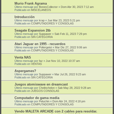
Murio Frank Agrama
Último mensaje por
BonesCollector
«
Dom Abr 30, 2023 7:12 am
Publicado en
MISCELANEOS
Introducción
Último mensaje por
krap
«
Jue Mar 23, 2023 5:21 pm
Publicado en
COMPUTADORES Y CONSOLAS
Seagate Expansion 2tb
Último mensaje por
Suppawer
«
Sab Feb 11, 2023 7:29 pm
Publicado en
SIN CATEGORIA
Atari Jaguar en 1995 - recuerdos
Último mensaje por
Poltergeist
«
Mar Dic 27, 2022 9:06 am
Publicado en
COMPUTADORES Y CONSOLAS
Venta NAS
Último mensaje por
faz
«
Jue Nov 10, 2022 10:37 am
Publicado en
VENTAS
Aspergames?
Último mensaje por
Suppawer
«
Mar Jul 26, 2022 9:23 am
Publicado en
SIN CATEGORIA
Juegos atomiswave en dreamcast
Último mensaje por
Chelinchelon
«
Sab May 28, 2022 9:28 am
Publicado en
JUEGOS CONSOLAS
Computador de gama media
Último mensaje por
Peluchin
«
Dom Abr 24, 2022 4:18 pm
Publicado en
COMPUTADORES Y CONSOLAS
Vendo MALETA ARCADE con 2 cables para resoldar.