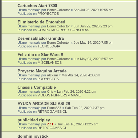
Cartuchos Atari 7800
Último mensaje por
BonesCollector
«
Sab Jul 25, 2020 10:55 pm
Publicado en
PROYECTOS
El misterio de Entombed
Último mensaje por
BonesCollector
«
Lun Jun 22, 2020 2:23 pm
Publicado en
COMPUTADORES Y CONSOLAS
Des-ensablador Ghindra
Último mensaje por
BonesCollector
«
Jue May 14, 2020 7:05 pm
Publicado en
TECNOLOGIA
Feliz dia de Star Wars !!
Último mensaje por
BonesCollector
«
Lun May 04, 2020 5:57 pm
Publicado en
MISCELANEOS
Proyecto Maquina Arcade
Último mensaje por
alexsm
«
Mar Abr 14, 2020 4:30 pm
Publicado en
PROYECTOS
Chassis Compatible
Último mensaje por
Cris
«
Lun Feb 24, 2020 4:22 pm
Publicado en
VIDEOS FLIPPERS y MAME
AYUDA ARCADE SIJIASI 29
Último mensaje por
Psma587
«
Sab Feb 22, 2020 4:37 pm
Publicado en
RETROGAMES.CL
publicidad ripley
Último mensaje por
ZZT
«
Jue Ene 16, 2020 12:25 am
Publicado en
RETROGAMES.CL
dolphin joystick