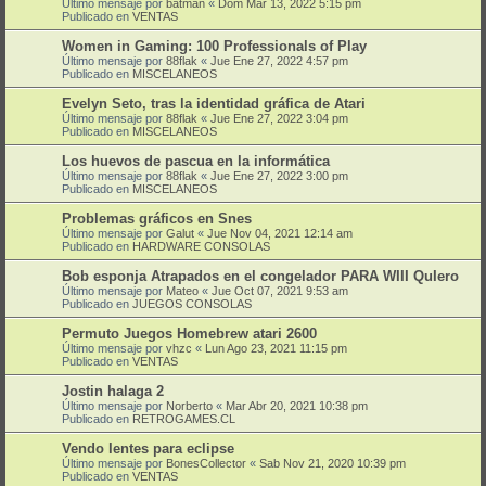
Último mensaje por
batman
«
Dom Mar 13, 2022 5:15 pm
Publicado en
VENTAS
Women in Gaming: 100 Professionals of Play
Último mensaje por
88flak
«
Jue Ene 27, 2022 4:57 pm
Publicado en
MISCELANEOS
Evelyn Seto, tras la identidad gráfica de Atari
Último mensaje por
88flak
«
Jue Ene 27, 2022 3:04 pm
Publicado en
MISCELANEOS
Los huevos de pascua en la informática
Último mensaje por
88flak
«
Jue Ene 27, 2022 3:00 pm
Publicado en
MISCELANEOS
Problemas gráficos en Snes
Último mensaje por
Galut
«
Jue Nov 04, 2021 12:14 am
Publicado en
HARDWARE CONSOLAS
Bob esponja Atrapados en el congelador PARA WIII QuIero
Último mensaje por
Mateo
«
Jue Oct 07, 2021 9:53 am
Publicado en
JUEGOS CONSOLAS
Permuto Juegos Homebrew atari 2600
Último mensaje por
vhzc
«
Lun Ago 23, 2021 11:15 pm
Publicado en
VENTAS
Jostin halaga 2
Último mensaje por
Norberto
«
Mar Abr 20, 2021 10:38 pm
Publicado en
RETROGAMES.CL
Vendo lentes para eclipse
Último mensaje por
BonesCollector
«
Sab Nov 21, 2020 10:39 pm
Publicado en
VENTAS