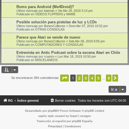
Roms para Android (Me4Droid)?
Último mensaje por
batman
«
Vie Abr 26, 2019 3:14 pm
Publicado en
VIDEOS FLIPPERS y MAME
Posible solución para pistolas de luz y LCDs
Último mensaje por
BonesCollector
«
Dom Abr 07, 2019 10:52 pm
Publicado en
OTRAS CONSOLAS
Parece que Atari se vende de nuevo
Último mensaje por
BonesCollector
«
Sab Abr 06, 2019 9:55 pm
Publicado en
COMPUTADORES Y CONSOLAS
Entrevista en Antic Podcast sobre la escena Atari en Chile
Último mensaje por
rcastro
«
Lun Mar 18, 2019 10:50 pm
Publicado en
MISCELANEOS
Página
1
de
8
1
2
3
4
5
8
Sigui
Se encontraron 394 coincidencias
…
Ir a
RG
Índice general
Borrar cookies
Todos los horarios son
UTC-04:00
Desarrollado por
phpBB
® Forum Software © phpBB Limited
saphic style created by
Sopel
|
nextgen
Traducción al español por
phpBB España
Privacidad
|
Condiciones