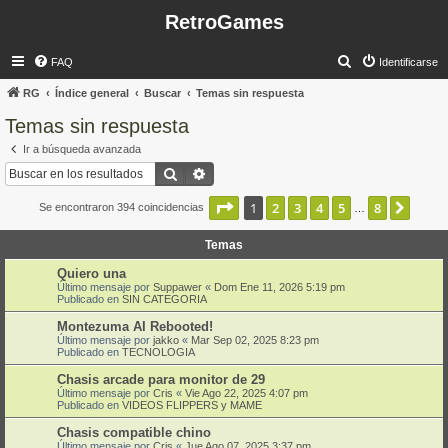
RetroGames
B
FAQ
Identificarse
u
RG
Índice general
Buscar
Temas sin respuesta
s
Temas sin respuesta
c
Ir a búsqueda avanzada
a
Buscar
Búsqueda avanzada
r
Página
1
de
8
1
2
3
4
5
8
Sigui
Se encontraron 394 coincidencias
…
Temas
Quiero una
Último mensaje por
Suppawer
«
Dom Ene 11, 2026 5:19 pm
Publicado en
SIN CATEGORIA
Montezuma AI Rebooted!
Último mensaje por
jakko
«
Mar Sep 02, 2025 8:23 pm
Publicado en
TECNOLOGIA
Chasis arcade para monitor de 29
Último mensaje por
Cris
«
Vie Ago 22, 2025 4:07 pm
Publicado en
VIDEOS FLIPPERS y MAME
Chasis compatible chino
Último mensaje por
Cris
«
Jue Ago 07, 2025 3:37 pm