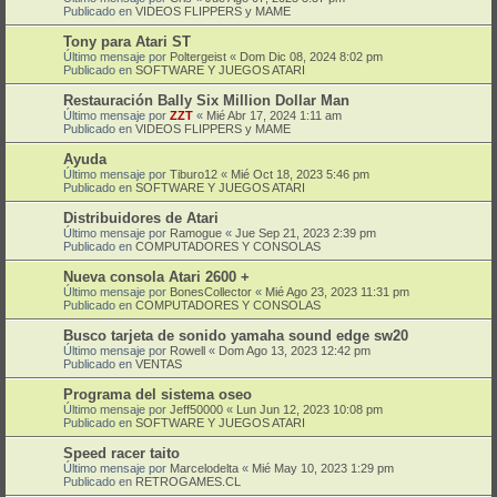
Publicado en
VIDEOS FLIPPERS y MAME
Tony para Atari ST
Último mensaje por
Poltergeist
«
Dom Dic 08, 2024 8:02 pm
Publicado en
SOFTWARE Y JUEGOS ATARI
Restauración Bally Six Million Dollar Man
Último mensaje por
ZZT
«
Mié Abr 17, 2024 1:11 am
Publicado en
VIDEOS FLIPPERS y MAME
Ayuda
Último mensaje por
Tiburo12
«
Mié Oct 18, 2023 5:46 pm
Publicado en
SOFTWARE Y JUEGOS ATARI
Distribuidores de Atari
Último mensaje por
Ramogue
«
Jue Sep 21, 2023 2:39 pm
Publicado en
COMPUTADORES Y CONSOLAS
Nueva consola Atari 2600 +
Último mensaje por
BonesCollector
«
Mié Ago 23, 2023 11:31 pm
Publicado en
COMPUTADORES Y CONSOLAS
Busco tarjeta de sonido yamaha sound edge sw20
Último mensaje por
Rowell
«
Dom Ago 13, 2023 12:42 pm
Publicado en
VENTAS
Programa del sistema oseo
Último mensaje por
Jeff50000
«
Lun Jun 12, 2023 10:08 pm
Publicado en
SOFTWARE Y JUEGOS ATARI
Speed racer taito
Último mensaje por
Marcelodelta
«
Mié May 10, 2023 1:29 pm
Publicado en
RETROGAMES.CL