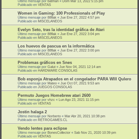
Último mensaje por
batman
«
Dom Mar 13, 2022 5:15 pm
Publicado en
VENTAS
Women in Gaming: 100 Professionals of Play
Último mensaje por
88flak
«
Jue Ene 27, 2022 4:57 pm
Publicado en
MISCELANEOS
Evelyn Seto, tras la identidad gráfica de Atari
Último mensaje por
88flak
«
Jue Ene 27, 2022 3:04 pm
Publicado en
MISCELANEOS
Los huevos de pascua en la informática
Último mensaje por
88flak
«
Jue Ene 27, 2022 3:00 pm
Publicado en
MISCELANEOS
Problemas gráficos en Snes
Último mensaje por
Galut
«
Jue Nov 04, 2021 12:14 am
Publicado en
HARDWARE CONSOLAS
Bob esponja Atrapados en el congelador PARA WIII QuIero
Último mensaje por
Mateo
«
Jue Oct 07, 2021 9:53 am
Publicado en
JUEGOS CONSOLAS
Permuto Juegos Homebrew atari 2600
Último mensaje por
vhzc
«
Lun Ago 23, 2021 11:15 pm
Publicado en
VENTAS
Jostin halaga 2
Último mensaje por
Norberto
«
Mar Abr 20, 2021 10:38 pm
Publicado en
RETROGAMES.CL
Vendo lentes para eclipse
Último mensaje por
BonesCollector
«
Sab Nov 21, 2020 10:39 pm
Publicado en
VENTAS