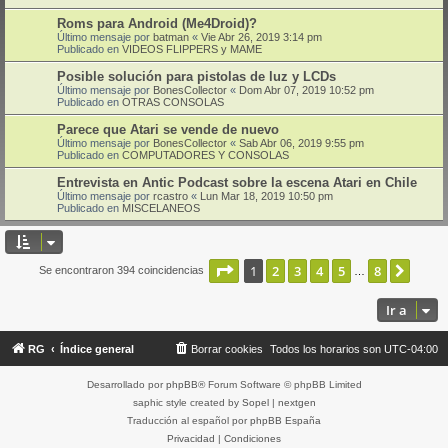
Roms para Android (Me4Droid)?
Último mensaje por
batman
«
Vie Abr 26, 2019 3:14 pm
Publicado en
VIDEOS FLIPPERS y MAME
Posible solución para pistolas de luz y LCDs
Último mensaje por
BonesCollector
«
Dom Abr 07, 2019 10:52 pm
Publicado en
OTRAS CONSOLAS
Parece que Atari se vende de nuevo
Último mensaje por
BonesCollector
«
Sab Abr 06, 2019 9:55 pm
Publicado en
COMPUTADORES Y CONSOLAS
Entrevista en Antic Podcast sobre la escena Atari en Chile
Último mensaje por
rcastro
«
Lun Mar 18, 2019 10:50 pm
Publicado en
MISCELANEOS
Página
1
de
8
1
2
3
4
5
8
Sigui
Se encontraron 394 coincidencias
…
Ir a
RG
Índice general
Borrar cookies
Todos los horarios son
UTC-04:00
Desarrollado por
phpBB
® Forum Software © phpBB Limited
saphic style created by
Sopel
|
nextgen
Traducción al español por
phpBB España
Privacidad
|
Condiciones