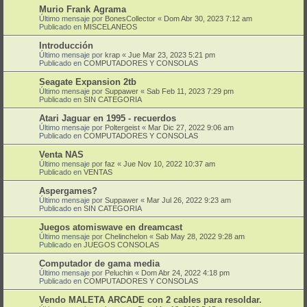
Murio Frank Agrama
Último mensaje por
BonesCollector
«
Dom Abr 30, 2023 7:12 am
Publicado en
MISCELANEOS
Introducción
Último mensaje por
krap
«
Jue Mar 23, 2023 5:21 pm
Publicado en
COMPUTADORES Y CONSOLAS
Seagate Expansion 2tb
Último mensaje por
Suppawer
«
Sab Feb 11, 2023 7:29 pm
Publicado en
SIN CATEGORIA
Atari Jaguar en 1995 - recuerdos
Último mensaje por
Poltergeist
«
Mar Dic 27, 2022 9:06 am
Publicado en
COMPUTADORES Y CONSOLAS
Venta NAS
Último mensaje por
faz
«
Jue Nov 10, 2022 10:37 am
Publicado en
VENTAS
Aspergames?
Último mensaje por
Suppawer
«
Mar Jul 26, 2022 9:23 am
Publicado en
SIN CATEGORIA
Juegos atomiswave en dreamcast
Último mensaje por
Chelinchelon
«
Sab May 28, 2022 9:28 am
Publicado en
JUEGOS CONSOLAS
Computador de gama media
Último mensaje por
Peluchin
«
Dom Abr 24, 2022 4:18 pm
Publicado en
COMPUTADORES Y CONSOLAS
Vendo MALETA ARCADE con 2 cables para resoldar.