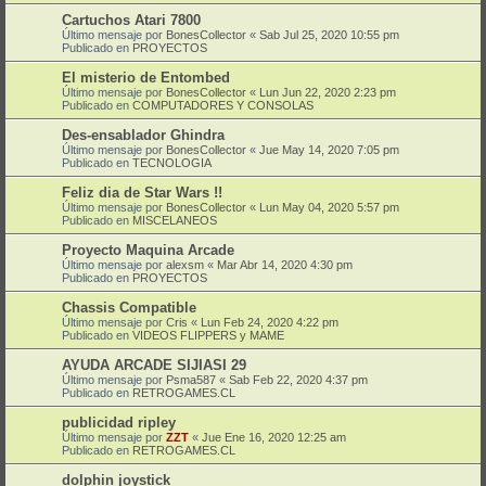
Cartuchos Atari 7800
Último mensaje por
BonesCollector
«
Sab Jul 25, 2020 10:55 pm
Publicado en
PROYECTOS
El misterio de Entombed
Último mensaje por
BonesCollector
«
Lun Jun 22, 2020 2:23 pm
Publicado en
COMPUTADORES Y CONSOLAS
Des-ensablador Ghindra
Último mensaje por
BonesCollector
«
Jue May 14, 2020 7:05 pm
Publicado en
TECNOLOGIA
Feliz dia de Star Wars !!
Último mensaje por
BonesCollector
«
Lun May 04, 2020 5:57 pm
Publicado en
MISCELANEOS
Proyecto Maquina Arcade
Último mensaje por
alexsm
«
Mar Abr 14, 2020 4:30 pm
Publicado en
PROYECTOS
Chassis Compatible
Último mensaje por
Cris
«
Lun Feb 24, 2020 4:22 pm
Publicado en
VIDEOS FLIPPERS y MAME
AYUDA ARCADE SIJIASI 29
Último mensaje por
Psma587
«
Sab Feb 22, 2020 4:37 pm
Publicado en
RETROGAMES.CL
publicidad ripley
Último mensaje por
ZZT
«
Jue Ene 16, 2020 12:25 am
Publicado en
RETROGAMES.CL
dolphin joystick