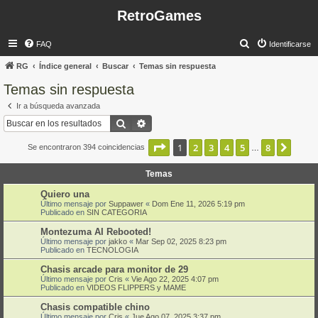
RetroGames
B
FAQ
Identificarse
u
RG
Índice general
Buscar
Temas sin respuesta
s
Temas sin respuesta
c
Ir a búsqueda avanzada
a
Buscar
Búsqueda avanzada
r
Página
1
de
8
1
2
3
4
5
8
Sigui
Se encontraron 394 coincidencias
…
Temas
Quiero una
Último mensaje por
Suppawer
«
Dom Ene 11, 2026 5:19 pm
Publicado en
SIN CATEGORIA
Montezuma AI Rebooted!
Último mensaje por
jakko
«
Mar Sep 02, 2025 8:23 pm
Publicado en
TECNOLOGIA
Chasis arcade para monitor de 29
Último mensaje por
Cris
«
Vie Ago 22, 2025 4:07 pm
Publicado en
VIDEOS FLIPPERS y MAME
Chasis compatible chino
Último mensaje por
Cris
«
Jue Ago 07, 2025 3:37 pm