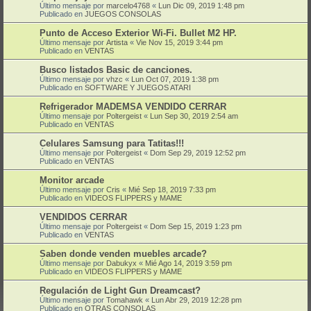
Último mensaje por
marcelo4768
«
Lun Dic 09, 2019 1:48 pm
Publicado en
JUEGOS CONSOLAS
Punto de Acceso Exterior Wi-Fi. Bullet M2 HP.
Último mensaje por
Artista
«
Vie Nov 15, 2019 3:44 pm
Publicado en
VENTAS
Busco listados Basic de canciones.
Último mensaje por
vhzc
«
Lun Oct 07, 2019 1:38 pm
Publicado en
SOFTWARE Y JUEGOS ATARI
Refrigerador MADEMSA VENDIDO CERRAR
Último mensaje por
Poltergeist
«
Lun Sep 30, 2019 2:54 am
Publicado en
VENTAS
Celulares Samsung para Tatitas!!!
Último mensaje por
Poltergeist
«
Dom Sep 29, 2019 12:52 pm
Publicado en
VENTAS
Monitor arcade
Último mensaje por
Cris
«
Mié Sep 18, 2019 7:33 pm
Publicado en
VIDEOS FLIPPERS y MAME
VENDIDOS CERRAR
Último mensaje por
Poltergeist
«
Dom Sep 15, 2019 1:23 pm
Publicado en
VENTAS
Saben donde venden muebles arcade?
Último mensaje por
Dabukyx
«
Mié Ago 14, 2019 3:59 pm
Publicado en
VIDEOS FLIPPERS y MAME
Regulación de Light Gun Dreamcast?
Último mensaje por
Tomahawk
«
Lun Abr 29, 2019 12:28 pm
Publicado en
OTRAS CONSOLAS