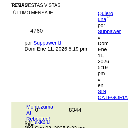
TEMAS
RESPUESTAS
VISTAS
ÚLTIMO MENSAJE
Quiero
0
una
por
4760
Suppawer
»
por
Suppawer
Dom
Dom Ene 11, 2026 5:19 pm
Ene
11,
2026
5:19
pm
»
en
SIN
CATEGORIA
Montezuma
0
8344
AI
Rebooted!
por
jakko
por
Mar Sep 02, 2025 8:23 pm