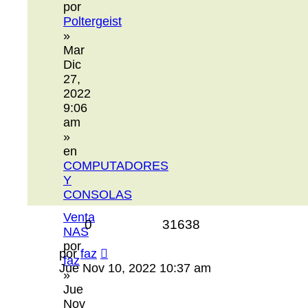
por
Poltergeist
»
Mar
Dic
27,
2022
9:06
am
»
en
COMPUTADORES
Y
CONSOLAS
Venta
0
31638
NAS
por
por
faz
faz
Jue Nov 10, 2022 10:37 am
»
Jue
Nov