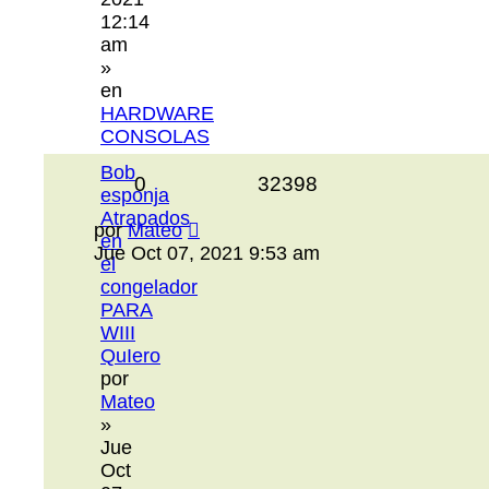
12:14
am
»
en
HARDWARE
CONSOLAS
Bob
0
32398
esponja
Atrapados
por
Mateo
en
Jue Oct 07, 2021 9:53 am
el
congelador
PARA
WIII
QuIero
por
Mateo
»
Jue
Oct