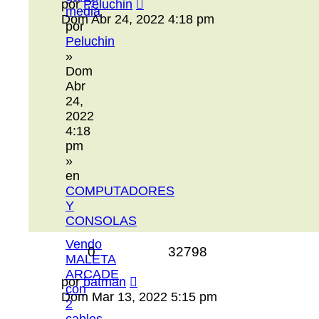
por
Peluchin
media
Dom Abr 24, 2022 4:18 pm
por
Peluchin
»
Dom
Abr
24,
2022
4:18
pm
»
en
COMPUTADORES
Y
CONSOLAS
Vendo
0
32798
MALETA
ARCADE
por
batman
con
Dom Mar 13, 2022 5:15 pm
2
cables