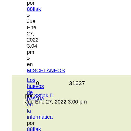
por
88flak
»
Jue
Ene
27,
2022
3:04
pm
»
en
MISCELANEOS
Los
0
31637
huevos
de
por
88flak
pascua
Jue Ene 27, 2022 3:00 pm
en
la
informática
por
88flak