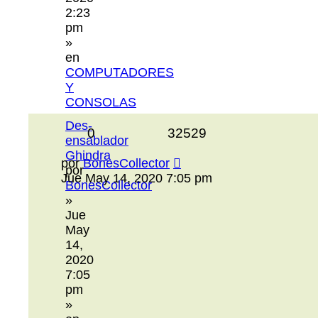
2:23
pm
»
en
COMPUTADORES
Y
CONSOLAS
Des-
0
32529
ensablador
Ghindra
por
BonesCollector
por
Jue May 14, 2020 7:05 pm
BonesCollector
»
Jue
May
14,
2020
7:05
pm
»