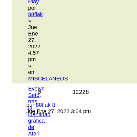
Play
por
88flak
»
Jue
Ene
27,
2022
4:57
pm
»
en
MISCELANEOS
Evelyn
0
32228
Seto,
tras
por
88flak
la
Jue Ene 27, 2022 3:04 pm
identidad
gráfica
de
Atari