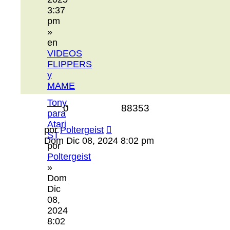
3:37
pm
»
en
VIDEOS
FLIPPERS
y
MAME
Tony
0
88353
para
Atari
por
Poltergeist
ST
Dom Dic 08, 2024 8:02 pm
por
Poltergeist
»
Dom
Dic
08,
2024
8:02