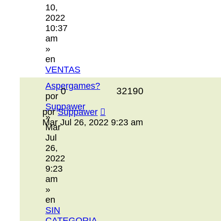
10,
2022
10:37
am
»
en
VENTAS
Aspergames?
0
32190
por
Suppawer
por
Suppawer
»
Mar Jul 26, 2022 9:23 am
Mar
Jul
26,
2022
9:23
am
»
en
SIN
CATEGORIA