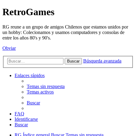
RetroGames
RG reune a un grupo de amigos Chilenos que estamos unidos por
un hobby: Colecionamos y usamos computadores y consolas de
entre los años 80's y 90's.
Obviar
Búsqueda avanzada
Buscar
Enlaces rápidos
Temas sin respuesta
Temas activos
Buscar
FAQ
Identificarse
Buscar
RG
Índice general
Buscar
Temas sin respuesta