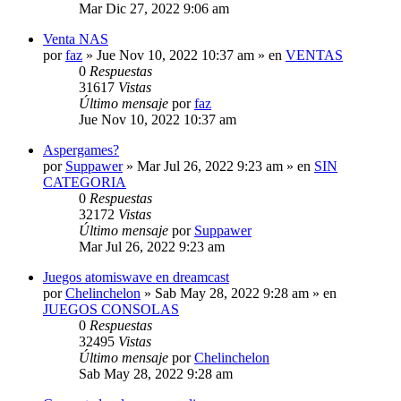
Mar Dic 27, 2022 9:06 am
Venta NAS
por
faz
»
Jue Nov 10, 2022 10:37 am
» en
VENTAS
0
Respuestas
31617
Vistas
Último mensaje
por
faz
Jue Nov 10, 2022 10:37 am
Aspergames?
por
Suppawer
»
Mar Jul 26, 2022 9:23 am
» en
SIN
CATEGORIA
0
Respuestas
32172
Vistas
Último mensaje
por
Suppawer
Mar Jul 26, 2022 9:23 am
Juegos atomiswave en dreamcast
por
Chelinchelon
»
Sab May 28, 2022 9:28 am
» en
JUEGOS CONSOLAS
0
Respuestas
32495
Vistas
Último mensaje
por
Chelinchelon
Sab May 28, 2022 9:28 am