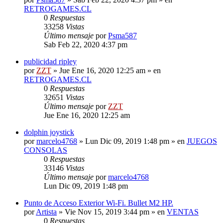
RETROGAMES.CL
0
Respuestas
33258
Vistas
Último mensaje
por
Psma587
Sab Feb 22, 2020 4:37 pm
publicidad ripley
por
ZZT
»
Jue Ene 16, 2020 12:25 am
» en
RETROGAMES.CL
0
Respuestas
32651
Vistas
Último mensaje
por
ZZT
Jue Ene 16, 2020 12:25 am
dolphin joystick
por
marcelo4768
»
Lun Dic 09, 2019 1:48 pm
» en
JUEGOS
CONSOLAS
0
Respuestas
33146
Vistas
Último mensaje
por
marcelo4768
Lun Dic 09, 2019 1:48 pm
Punto de Acceso Exterior Wi-Fi. Bullet M2 HP.
por
Artista
»
Vie Nov 15, 2019 3:44 pm
» en
VENTAS
0
Respuestas