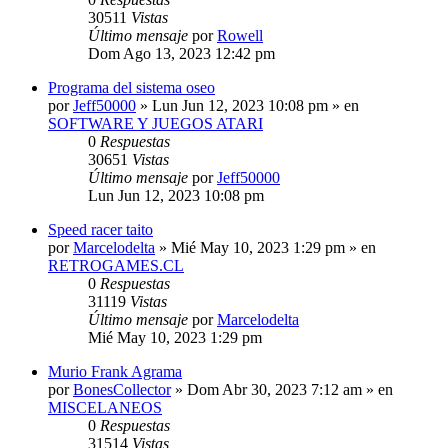
30511
Vistas
Último mensaje
por
Rowell
Dom Ago 13, 2023 12:42 pm
Programa del sistema oseo
por
Jeff50000
»
Lun Jun 12, 2023 10:08 pm
» en
SOFTWARE Y JUEGOS ATARI
0
Respuestas
30651
Vistas
Último mensaje
por
Jeff50000
Lun Jun 12, 2023 10:08 pm
Speed racer taito
por
Marcelodelta
»
Mié May 10, 2023 1:29 pm
» en
RETROGAMES.CL
0
Respuestas
31119
Vistas
Último mensaje
por
Marcelodelta
Mié May 10, 2023 1:29 pm
Murio Frank Agrama
por
BonesCollector
»
Dom Abr 30, 2023 7:12 am
» en
MISCELANEOS
0
Respuestas
31514
Vistas