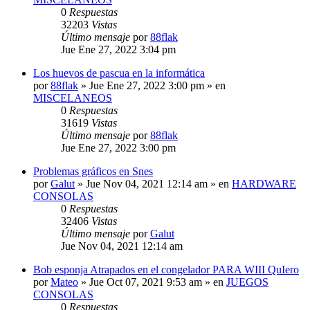
0
Respuestas
32203
Vistas
Último mensaje
por
88flak
Jue Ene 27, 2022 3:04 pm
Los huevos de pascua en la informática
por
88flak
»
Jue Ene 27, 2022 3:00 pm
» en
MISCELANEOS
0
Respuestas
31619
Vistas
Último mensaje
por
88flak
Jue Ene 27, 2022 3:00 pm
Problemas gráficos en Snes
por
Galut
»
Jue Nov 04, 2021 12:14 am
» en
HARDWARE
CONSOLAS
0
Respuestas
32406
Vistas
Último mensaje
por
Galut
Jue Nov 04, 2021 12:14 am
Bob esponja Atrapados en el congelador PARA WIII QuIero
por
Mateo
»
Jue Oct 07, 2021 9:53 am
» en
JUEGOS
CONSOLAS
0
Respuestas