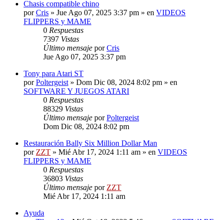
Chasis compatible chino
por
Cris
»
Jue Ago 07, 2025 3:37 pm
» en
VIDEOS
FLIPPERS y MAME
0
Respuestas
7397
Vistas
Último mensaje
por
Cris
Jue Ago 07, 2025 3:37 pm
Tony para Atari ST
por
Poltergeist
»
Dom Dic 08, 2024 8:02 pm
» en
SOFTWARE Y JUEGOS ATARI
0
Respuestas
88329
Vistas
Último mensaje
por
Poltergeist
Dom Dic 08, 2024 8:02 pm
Restauración Bally Six Million Dollar Man
por
ZZT
»
Mié Abr 17, 2024 1:11 am
» en
VIDEOS
FLIPPERS y MAME
0
Respuestas
36803
Vistas
Último mensaje
por
ZZT
Mié Abr 17, 2024 1:11 am
Ayuda