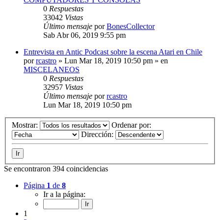
0
Respuestas
33042
Vistas
Último mensaje
por
BonesCollector
Sab Abr 06, 2019 9:55 pm
Entrevista en Antic Podcast sobre la escena Atari en Chile
por
rcastro
»
Lun Mar 18, 2019 10:50 pm
» en
MISCELANEOS
0
Respuestas
32957
Vistas
Último mensaje
por
rcastro
Lun Mar 18, 2019 10:50 pm
Mostrar:
Ordenar por:
Dirección:
Se encontraron 394 coincidencias
Página
1
de
8
Ir a la página:
1