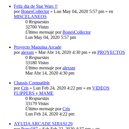
Feliz dia de Star Wars !!
por
BonesCollector
»
Lun May 04, 2020 5:57 pm
» en
MISCELANEOS
0
Respuestas
32700
Vistas
Último mensaje
por
BonesCollector
Lun May 04, 2020 5:57 pm
Proyecto Maquina Arcade
por
alexsm
»
Mar Abr 14, 2020 4:30 pm
» en
PROYECTOS
0
Respuestas
33180
Vistas
Último mensaje
por
alexsm
Mar Abr 14, 2020 4:30 pm
Chassis Compatible
por
Cris
»
Lun Feb 24, 2020 4:22 pm
» en
VIDEOS
FLIPPERS y MAME
0
Respuestas
33179
Vistas
Último mensaje
por
Cris
Lun Feb 24, 2020 4:22 pm
AYUDA ARCADE SIJIASI 29
por
Psma587
»
Sab Feb 22, 2020 4:37 pm
» en