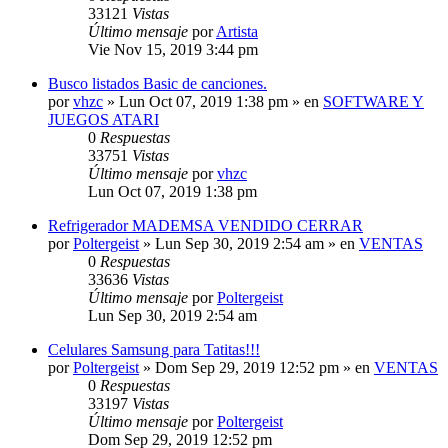
33121
Vistas
Último mensaje
por
Artista
Vie Nov 15, 2019 3:44 pm
Busco listados Basic de canciones.
por
vhzc
»
Lun Oct 07, 2019 1:38 pm
» en
SOFTWARE Y
JUEGOS ATARI
0
Respuestas
33751
Vistas
Último mensaje
por
vhzc
Lun Oct 07, 2019 1:38 pm
Refrigerador MADEMSA VENDIDO CERRAR
por
Poltergeist
»
Lun Sep 30, 2019 2:54 am
» en
VENTAS
0
Respuestas
33636
Vistas
Último mensaje
por
Poltergeist
Lun Sep 30, 2019 2:54 am
Celulares Samsung para Tatitas!!!
por
Poltergeist
»
Dom Sep 29, 2019 12:52 pm
» en
VENTAS
0
Respuestas
33197
Vistas
Último mensaje
por
Poltergeist
Dom Sep 29, 2019 12:52 pm