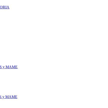
GORIA
S y MAME
S y MAME