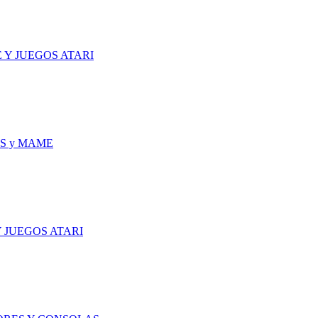
 Y JUEGOS ATARI
RS y MAME
 JUEGOS ATARI