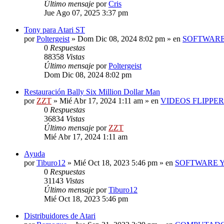
Último mensaje
por
Cris
Jue Ago 07, 2025 3:37 pm
Tony para Atari ST
por
Poltergeist
»
Dom Dic 08, 2024 8:02 pm
» en
SOFTWARE
0
Respuestas
88358
Vistas
Último mensaje
por
Poltergeist
Dom Dic 08, 2024 8:02 pm
Restauración Bally Six Million Dollar Man
por
ZZT
»
Mié Abr 17, 2024 1:11 am
» en
VIDEOS FLIPPE
0
Respuestas
36834
Vistas
Último mensaje
por
ZZT
Mié Abr 17, 2024 1:11 am
Ayuda
por
Tiburo12
»
Mié Oct 18, 2023 5:46 pm
» en
SOFTWARE Y
0
Respuestas
31143
Vistas
Último mensaje
por
Tiburo12
Mié Oct 18, 2023 5:46 pm
Distribuidores de Atari