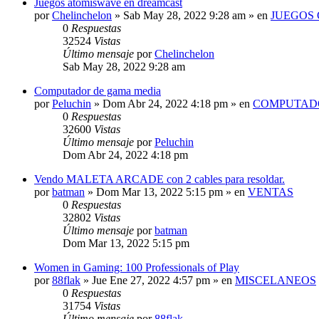
Juegos atomiswave en dreamcast
por
Chelinchelon
»
Sab May 28, 2022 9:28 am
» en
JUEGOS
0
Respuestas
32524
Vistas
Último mensaje
por
Chelinchelon
Sab May 28, 2022 9:28 am
Computador de gama media
por
Peluchin
»
Dom Abr 24, 2022 4:18 pm
» en
COMPUTAD
0
Respuestas
32600
Vistas
Último mensaje
por
Peluchin
Dom Abr 24, 2022 4:18 pm
Vendo MALETA ARCADE con 2 cables para resoldar.
por
batman
»
Dom Mar 13, 2022 5:15 pm
» en
VENTAS
0
Respuestas
32802
Vistas
Último mensaje
por
batman
Dom Mar 13, 2022 5:15 pm
Women in Gaming: 100 Professionals of Play
por
88flak
»
Jue Ene 27, 2022 4:57 pm
» en
MISCELANEOS
0
Respuestas
31754
Vistas
Último mensaje
por
88flak