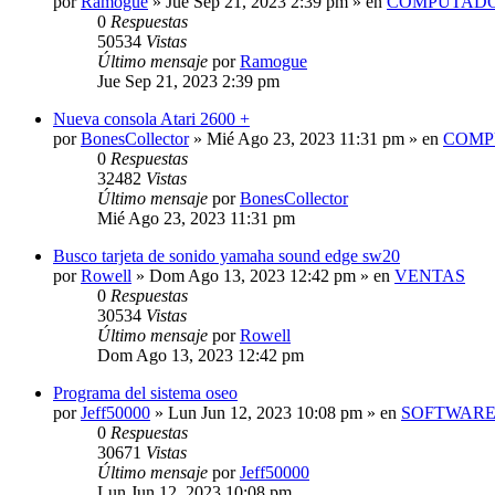
por
Ramogue
»
Jue Sep 21, 2023 2:39 pm
» en
COMPUTADO
0
Respuestas
50534
Vistas
Último mensaje
por
Ramogue
Jue Sep 21, 2023 2:39 pm
Nueva consola Atari 2600 +
por
BonesCollector
»
Mié Ago 23, 2023 11:31 pm
» en
COMP
0
Respuestas
32482
Vistas
Último mensaje
por
BonesCollector
Mié Ago 23, 2023 11:31 pm
Busco tarjeta de sonido yamaha sound edge sw20
por
Rowell
»
Dom Ago 13, 2023 12:42 pm
» en
VENTAS
0
Respuestas
30534
Vistas
Último mensaje
por
Rowell
Dom Ago 13, 2023 12:42 pm
Programa del sistema oseo
por
Jeff50000
»
Lun Jun 12, 2023 10:08 pm
» en
SOFTWARE 
0
Respuestas
30671
Vistas
Último mensaje
por
Jeff50000
Lun Jun 12, 2023 10:08 pm