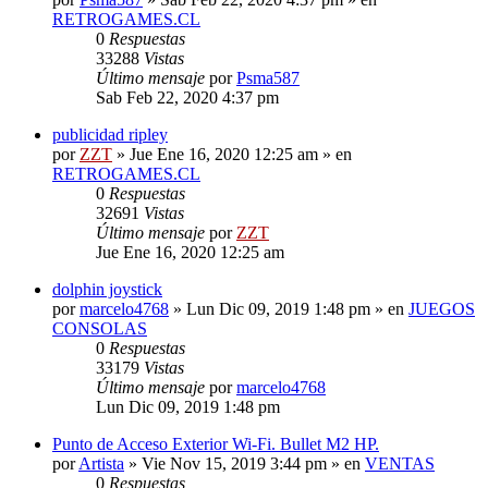
RETROGAMES.CL
0
Respuestas
33288
Vistas
Último mensaje
por
Psma587
Sab Feb 22, 2020 4:37 pm
publicidad ripley
por
ZZT
»
Jue Ene 16, 2020 12:25 am
» en
RETROGAMES.CL
0
Respuestas
32691
Vistas
Último mensaje
por
ZZT
Jue Ene 16, 2020 12:25 am
dolphin joystick
por
marcelo4768
»
Lun Dic 09, 2019 1:48 pm
» en
JUEGOS
CONSOLAS
0
Respuestas
33179
Vistas
Último mensaje
por
marcelo4768
Lun Dic 09, 2019 1:48 pm
Punto de Acceso Exterior Wi-Fi. Bullet M2 HP.
por
Artista
»
Vie Nov 15, 2019 3:44 pm
» en
VENTAS
0
Respuestas