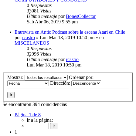
0
Respuestas
33081
Vistas
Último mensaje
por
BonesCollector
Sab Abr 06, 2019 9:55 pm
Entrevista en Antic Podcast sobre la escena Atari en Chile
por
rcastro
»
Lun Mar 18, 2019 10:50 pm
» en
MISCELANEOS
0
Respuestas
32996
Vistas
Último mensaje
por
rcastro
Lun Mar 18, 2019 10:50 pm
Mostrar:
Ordenar por:
Dirección:
Se encontraron 394 coincidencias
Página
1
de
8
Ir a la página:
1