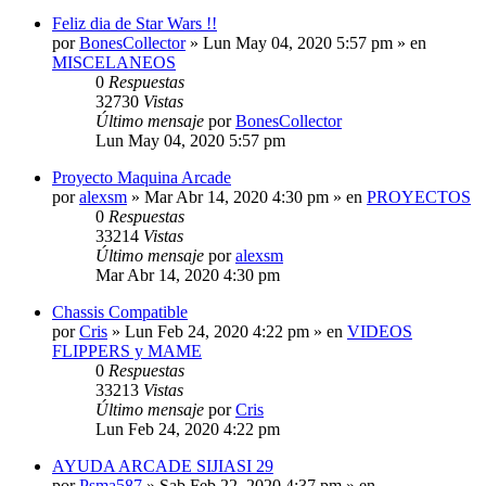
Feliz dia de Star Wars !!
por
BonesCollector
»
Lun May 04, 2020 5:57 pm
» en
MISCELANEOS
0
Respuestas
32730
Vistas
Último mensaje
por
BonesCollector
Lun May 04, 2020 5:57 pm
Proyecto Maquina Arcade
por
alexsm
»
Mar Abr 14, 2020 4:30 pm
» en
PROYECTOS
0
Respuestas
33214
Vistas
Último mensaje
por
alexsm
Mar Abr 14, 2020 4:30 pm
Chassis Compatible
por
Cris
»
Lun Feb 24, 2020 4:22 pm
» en
VIDEOS
FLIPPERS y MAME
0
Respuestas
33213
Vistas
Último mensaje
por
Cris
Lun Feb 24, 2020 4:22 pm
AYUDA ARCADE SIJIASI 29
por
Psma587
»
Sab Feb 22, 2020 4:37 pm
» en