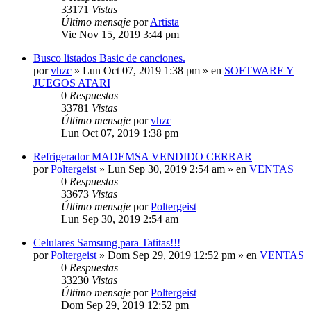
33171
Vistas
Último mensaje
por
Artista
Vie Nov 15, 2019 3:44 pm
Busco listados Basic de canciones.
por
vhzc
»
Lun Oct 07, 2019 1:38 pm
» en
SOFTWARE Y
JUEGOS ATARI
0
Respuestas
33781
Vistas
Último mensaje
por
vhzc
Lun Oct 07, 2019 1:38 pm
Refrigerador MADEMSA VENDIDO CERRAR
por
Poltergeist
»
Lun Sep 30, 2019 2:54 am
» en
VENTAS
0
Respuestas
33673
Vistas
Último mensaje
por
Poltergeist
Lun Sep 30, 2019 2:54 am
Celulares Samsung para Tatitas!!!
por
Poltergeist
»
Dom Sep 29, 2019 12:52 pm
» en
VENTAS
0
Respuestas
33230
Vistas
Último mensaje
por
Poltergeist
Dom Sep 29, 2019 12:52 pm