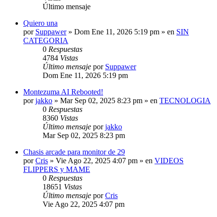
Último mensaje
Quiero una
por
Suppawer
»
Dom Ene 11, 2026 5:19 pm
» en
SIN
CATEGORIA
0
Respuestas
4784
Vistas
Último mensaje
por
Suppawer
Dom Ene 11, 2026 5:19 pm
Montezuma AI Rebooted!
por
jakko
»
Mar Sep 02, 2025 8:23 pm
» en
TECNOLOGIA
0
Respuestas
8360
Vistas
Último mensaje
por
jakko
Mar Sep 02, 2025 8:23 pm
Chasis arcade para monitor de 29
por
Cris
»
Vie Ago 22, 2025 4:07 pm
» en
VIDEOS
FLIPPERS y MAME
0
Respuestas
18651
Vistas
Último mensaje
por
Cris
Vie Ago 22, 2025 4:07 pm