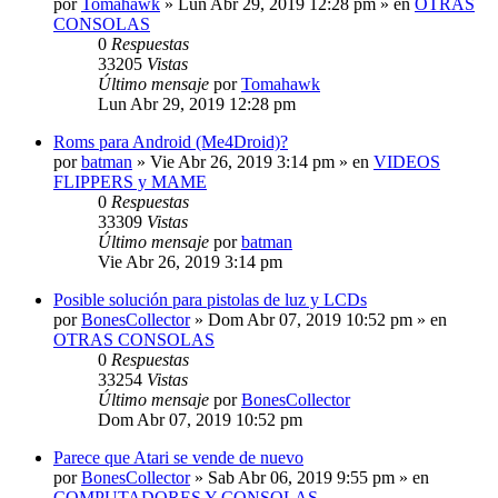
por
Tomahawk
»
Lun Abr 29, 2019 12:28 pm
» en
OTRAS
CONSOLAS
0
Respuestas
33205
Vistas
Último mensaje
por
Tomahawk
Lun Abr 29, 2019 12:28 pm
Roms para Android (Me4Droid)?
por
batman
»
Vie Abr 26, 2019 3:14 pm
» en
VIDEOS
FLIPPERS y MAME
0
Respuestas
33309
Vistas
Último mensaje
por
batman
Vie Abr 26, 2019 3:14 pm
Posible solución para pistolas de luz y LCDs
por
BonesCollector
»
Dom Abr 07, 2019 10:52 pm
» en
OTRAS CONSOLAS
0
Respuestas
33254
Vistas
Último mensaje
por
BonesCollector
Dom Abr 07, 2019 10:52 pm
Parece que Atari se vende de nuevo
por
BonesCollector
»
Sab Abr 06, 2019 9:55 pm
» en
COMPUTADORES Y CONSOLAS