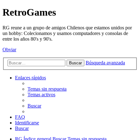
RetroGames
RG reune a un grupo de amigos Chilenos que estamos unidos por
un hobby: Colecionamos y usamos computadores y consolas de
entre los años 80's y 90's.
Obviar
Búsqueda avanzada
Buscar
Enlaces rápidos
Temas sin respuesta
Temas activos
Buscar
FAQ
Identificarse
Buscar
RG
Índice general
Buscar
Temas sin respuesta