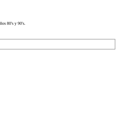
os 80's y 90's.