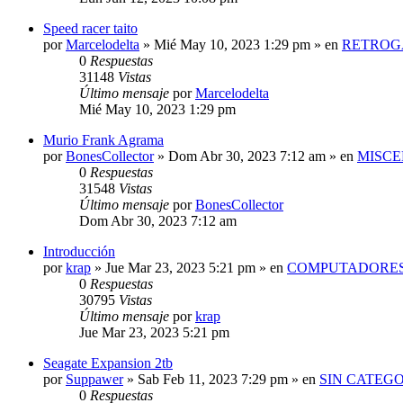
Speed racer taito
por
Marcelodelta
»
Mié May 10, 2023 1:29 pm
» en
RETROG
0
Respuestas
31148
Vistas
Último mensaje
por
Marcelodelta
Mié May 10, 2023 1:29 pm
Murio Frank Agrama
por
BonesCollector
»
Dom Abr 30, 2023 7:12 am
» en
MISC
0
Respuestas
31548
Vistas
Último mensaje
por
BonesCollector
Dom Abr 30, 2023 7:12 am
Introducción
por
krap
»
Jue Mar 23, 2023 5:21 pm
» en
COMPUTADORES
0
Respuestas
30795
Vistas
Último mensaje
por
krap
Jue Mar 23, 2023 5:21 pm
Seagate Expansion 2tb
por
Suppawer
»
Sab Feb 11, 2023 7:29 pm
» en
SIN CATEG
0
Respuestas