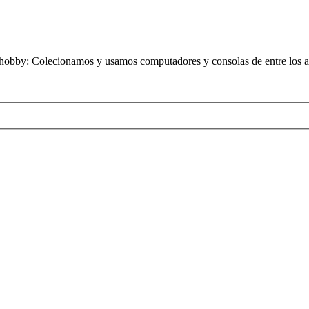
obby: Colecionamos y usamos computadores y consolas de entre los añ