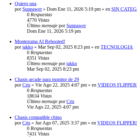
Quiero una
por
Suppawer
»
Dom Ene 11, 2026 5:19 pm
» en
SIN CATE
0
Respuestas
4770
Vistas
Último mensaje
por
Suppawer
Dom Ene 11, 2026 5:19 pm
Montezuma AI Rebooted!
por
jakko
»
Mar Sep 02, 2025 8:23 pm
» en
TECNOLOGIA
0
Respuestas
8351
Vistas
Último mensaje
por
jakko
Mar Sep 02, 2025 8:23 pm
Chasis arcade para monitor de 29
por
Cris
»
Vie Ago 22, 2025 4:07 pm
» en
VIDEOS FLIPPER
0
Respuestas
18634
Vistas
Último mensaje
por
Cris
Vie Ago 22, 2025 4:07 pm
Chasis compatible chino
por
Cris
»
Jue Ago 07, 2025 3:37 pm
» en
VIDEOS FLIPPER
0
Respuestas
7431
Vistas