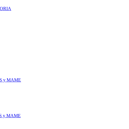
GORIA
S y MAME
S y MAME