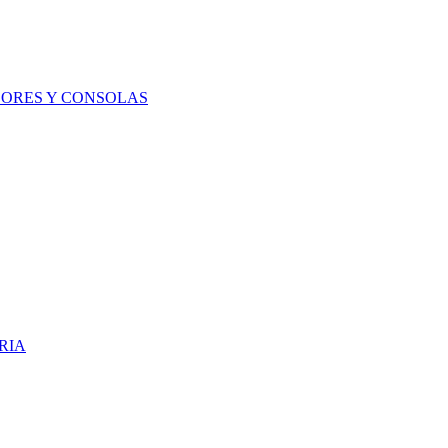
ORES Y CONSOLAS
RIA