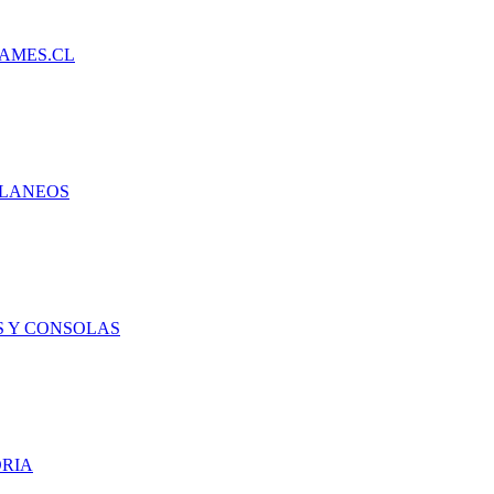
AMES.CL
ELANEOS
 Y CONSOLAS
ORIA