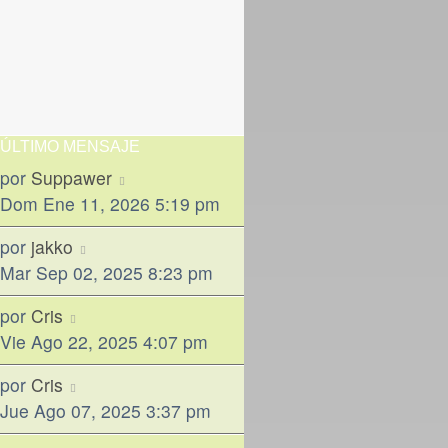
ÚLTIMO MENSAJE
por
Suppawer
Dom Ene 11, 2026 5:19 pm
por
jakko
Mar Sep 02, 2025 8:23 pm
por
Cris
Vie Ago 22, 2025 4:07 pm
por
Cris
Jue Ago 07, 2025 3:37 pm