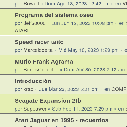
por
Rowell
»
Dom Ago 13, 2023 12:42 pm
» en
V
Programa del sistema oseo
por
Jeff50000
»
Lun Jun 12, 2023 10:08 pm
» en
ATARI
Speed racer taito
por
Marcelodelta
»
Mié May 10, 2023 1:29 pm
» 
Murio Frank Agrama
por
BonesCollector
»
Dom Abr 30, 2023 7:12 am
Introducción
por
krap
»
Jue Mar 23, 2023 5:21 pm
» en
COMP
Seagate Expansion 2tb
por
Suppawer
»
Sab Feb 11, 2023 7:29 pm
» en
Atari Jaguar en 1995 - recuerdos