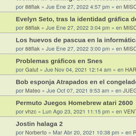
por
88flak
»
Jue Ene 27, 2022 4:57 pm
» en
MIS
Evelyn Seto, tras la identidad gráfica d
por
88flak
»
Jue Ene 27, 2022 3:04 pm
» en
MIS
Los huevos de pascua en la informátic
por
88flak
»
Jue Ene 27, 2022 3:00 pm
» en
MIS
Problemas gráficos en Snes
por
Galut
»
Jue Nov 04, 2021 12:14 am
» en
HA
Bob esponja Atrapados en el congelad
por
Mateo
»
Jue Oct 07, 2021 9:53 am
» en
JUE
Permuto Juegos Homebrew atari 2600
por
vhzc
»
Lun Ago 23, 2021 11:15 pm
» en
VEN
Jostin halaga 2
por
Norberto
»
Mar Abr 20, 2021 10:38 pm
» en