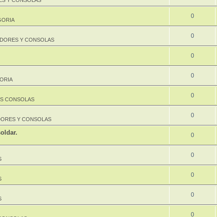
0
GORIA
0
DORES Y CONSOLAS
0
0
ORIA
0
S CONSOLAS
0
ORES Y CONSOLAS
oldar.
0
0
S
0
S
0
S
0