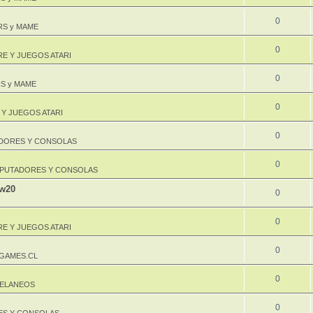
0
RS y MAME
0
E Y JUEGOS ATARI
0
RS y MAME
0
Y JUEGOS ATARI
0
DORES Y CONSOLAS
0
PUTADORES Y CONSOLAS
sw20
0
0
E Y JUEGOS ATARI
0
GAMES.CL
0
CELANEOS
0
S Y CONSOLAS