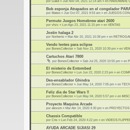
por
Galut
»
Jue Nov 04, 2021 12:14 am
» en
HARDWARE 
Bob esponja Atrapados en el congelador PARA
por
Mateo
»
Jue Oct 07, 2021 9:53 am
» en
JUEGOS CON
Permuto Juegos Homebrew atari 2600
por
vhzc
»
Lun Ago 23, 2021 11:15 pm
» en
VENTAS
Jostin halaga 2
por
Norberto
»
Mar Abr 20, 2021 10:38 pm
» en
RETROGA
Vendo lentes para eclipse
por
BonesCollector
»
Sab Nov 21, 2020 10:39 pm
» en
VEN
Cartuchos Atari 7800
por
BonesCollector
»
Sab Jul 25, 2020 10:55 pm
» en
El misterio de Entombed
por
BonesCollector
»
Lun Jun 22, 2020 2:23 pm
» en
COMP
Des-ensablador Ghindra
por
BonesCollector
»
Jue May 14, 2020 7:05 pm
» en
TEC
Feliz dia de Star Wars !!
por
BonesCollector
»
Lun May 04, 2020 5:57 pm
» en
MIS
Proyecto Maquina Arcade
por
alexsm
»
Mar Abr 14, 2020 4:30 pm
» en
PROYECTOS
Chassis Compatible
por
Cris
»
Lun Feb 24, 2020 4:22 pm
» en
VIDEOS FLIPPE
AYUDA ARCADE SIJIASI 29