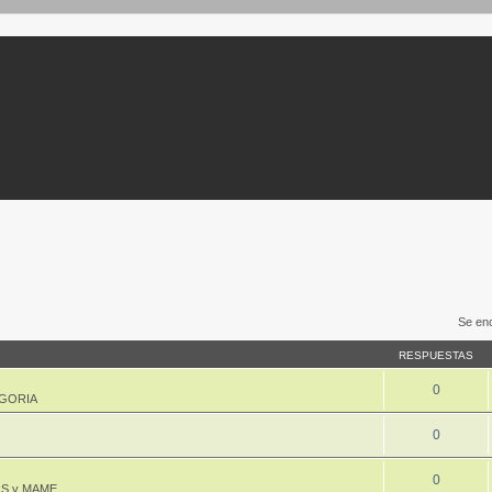
Se en
RESPUESTAS
0
EGORIA
0
0
RS y MAME