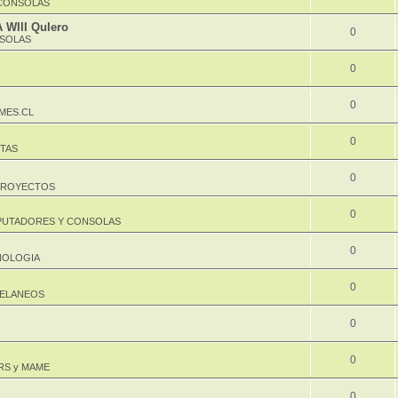
CONSOLAS
 WIII QuIero
0
SOLAS
0
0
MES.CL
0
TAS
0
PROYECTOS
0
UTADORES Y CONSOLAS
0
NOLOGIA
0
CELANEOS
0
0
RS y MAME
0