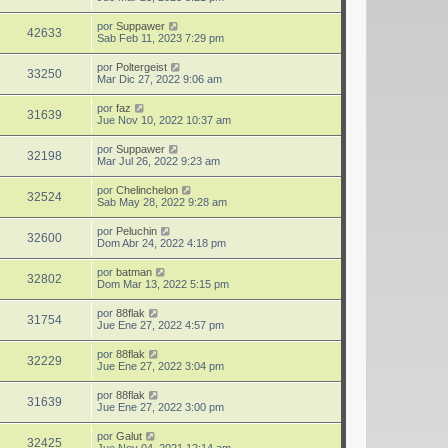
por
Suppawer
42633
Sab Feb 11, 2023 7:29 pm
por
Poltergeist
33250
Mar Dic 27, 2022 9:06 am
por
faz
31639
Jue Nov 10, 2022 10:37 am
por
Suppawer
32198
Mar Jul 26, 2022 9:23 am
por
Chelinchelon
32524
Sab May 28, 2022 9:28 am
por
Peluchin
32600
Dom Abr 24, 2022 4:18 pm
por
batman
32802
Dom Mar 13, 2022 5:15 pm
por
88flak
31754
Jue Ene 27, 2022 4:57 pm
por
88flak
32229
Jue Ene 27, 2022 3:04 pm
por
88flak
31639
Jue Ene 27, 2022 3:00 pm
por
Galut
32425
Jue Nov 04, 2021 12:14 am