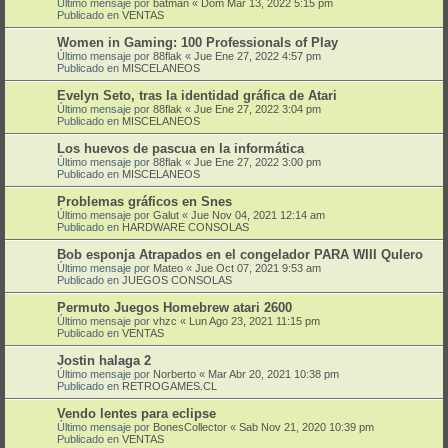
Último mensaje por
batman
«
Dom Mar 13, 2022 5:15 pm
Publicado en
VENTAS
Women in Gaming: 100 Professionals of Play
Último mensaje por
88flak
«
Jue Ene 27, 2022 4:57 pm
Publicado en
MISCELANEOS
Evelyn Seto, tras la identidad gráfica de Atari
Último mensaje por
88flak
«
Jue Ene 27, 2022 3:04 pm
Publicado en
MISCELANEOS
Los huevos de pascua en la informática
Último mensaje por
88flak
«
Jue Ene 27, 2022 3:00 pm
Publicado en
MISCELANEOS
Problemas gráficos en Snes
Último mensaje por
Galut
«
Jue Nov 04, 2021 12:14 am
Publicado en
HARDWARE CONSOLAS
Bob esponja Atrapados en el congelador PARA WIII QuIero
Último mensaje por
Mateo
«
Jue Oct 07, 2021 9:53 am
Publicado en
JUEGOS CONSOLAS
Permuto Juegos Homebrew atari 2600
Último mensaje por
vhzc
«
Lun Ago 23, 2021 11:15 pm
Publicado en
VENTAS
Jostin halaga 2
Último mensaje por
Norberto
«
Mar Abr 20, 2021 10:38 pm
Publicado en
RETROGAMES.CL
Vendo lentes para eclipse
Último mensaje por
BonesCollector
«
Sab Nov 21, 2020 10:39 pm
Publicado en
VENTAS