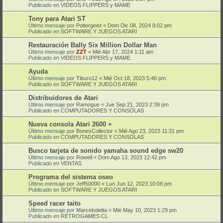
Publicado en
VIDEOS FLIPPERS y MAME
Tony para Atari ST
Último mensaje por
Poltergeist
«
Dom Dic 08, 2024 8:02 pm
Publicado en
SOFTWARE Y JUEGOS ATARI
Restauración Bally Six Million Dollar Man
Último mensaje por
ZZT
«
Mié Abr 17, 2024 1:11 am
Publicado en
VIDEOS FLIPPERS y MAME
Ayuda
Último mensaje por
Tiburo12
«
Mié Oct 18, 2023 5:46 pm
Publicado en
SOFTWARE Y JUEGOS ATARI
Distribuidores de Atari
Último mensaje por
Ramogue
«
Jue Sep 21, 2023 2:39 pm
Publicado en
COMPUTADORES Y CONSOLAS
Nueva consola Atari 2600 +
Último mensaje por
BonesCollector
«
Mié Ago 23, 2023 11:31 pm
Publicado en
COMPUTADORES Y CONSOLAS
Busco tarjeta de sonido yamaha sound edge sw20
Último mensaje por
Rowell
«
Dom Ago 13, 2023 12:42 pm
Publicado en
VENTAS
Programa del sistema oseo
Último mensaje por
Jeff50000
«
Lun Jun 12, 2023 10:08 pm
Publicado en
SOFTWARE Y JUEGOS ATARI
Speed racer taito
Último mensaje por
Marcelodelta
«
Mié May 10, 2023 1:29 pm
Publicado en
RETROGAMES.CL