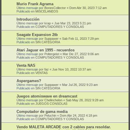
Murio Frank Agrama
Último mensaje por
BonesCollector
«
Dom Abr 30, 2023 7:12 am
Publicado en
MISCELANEOS
Introducción
Último mensaje por
krap
«
Jue Mar 23, 2023 5:21 pm
Publicado en
COMPUTADORES Y CONSOLAS
Seagate Expansion 2tb
Último mensaje por
Suppawer
«
Sab Feb 11, 2023 7:29 pm
Publicado en
SIN CATEGORIA
Atari Jaguar en 1995 - recuerdos
Último mensaje por
Poltergeist
«
Mar Dic 27, 2022 9:06 am
Publicado en
COMPUTADORES Y CONSOLAS
Venta NAS
Último mensaje por
faz
«
Jue Nov 10, 2022 10:37 am
Publicado en
VENTAS
Aspergames?
Último mensaje por
Suppawer
«
Mar Jul 26, 2022 9:23 am
Publicado en
SIN CATEGORIA
Juegos atomiswave en dreamcast
Último mensaje por
Chelinchelon
«
Sab May 28, 2022 9:28 am
Publicado en
JUEGOS CONSOLAS
Computador de gama media
Último mensaje por
Peluchin
«
Dom Abr 24, 2022 4:18 pm
Publicado en
COMPUTADORES Y CONSOLAS
Vendo MALETA ARCADE con 2 cables para resoldar.