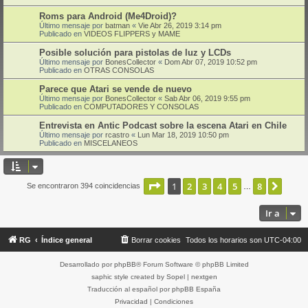
Roms para Android (Me4Droid)?
Último mensaje por
batman
«
Vie Abr 26, 2019 3:14 pm
Publicado en
VIDEOS FLIPPERS y MAME
Posible solución para pistolas de luz y LCDs
Último mensaje por
BonesCollector
«
Dom Abr 07, 2019 10:52 pm
Publicado en
OTRAS CONSOLAS
Parece que Atari se vende de nuevo
Último mensaje por
BonesCollector
«
Sab Abr 06, 2019 9:55 pm
Publicado en
COMPUTADORES Y CONSOLAS
Entrevista en Antic Podcast sobre la escena Atari en Chile
Último mensaje por
rcastro
«
Lun Mar 18, 2019 10:50 pm
Publicado en
MISCELANEOS
Página
1
de
8
1
2
3
4
5
8
Sigui
Se encontraron 394 coincidencias
…
Ir a
RG
Índice general
Borrar cookies
Todos los horarios son
UTC-04:00
Desarrollado por
phpBB
® Forum Software © phpBB Limited
saphic style created by
Sopel
|
nextgen
Traducción al español por
phpBB España
Privacidad
|
Condiciones