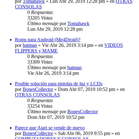
por
Tomahawk
»
Lun Abr 29, 2019 12:28 pm
» en
OTRAS
CONSOLAS
0
Respuestas
33205
Vistas
Último mensaje
por
Tomahawk
Lun Abr 29, 2019 12:28 pm
Roms para Android (Me4Droid)?
por
batman
»
Vie Abr 26, 2019 3:14 pm
» en
VIDEOS
FLIPPERS y MAME
0
Respuestas
33309
Vistas
Último mensaje
por
batman
Vie Abr 26, 2019 3:14 pm
Posible solución para pistolas de luz y LCDs
por
BonesCollector
»
Dom Abr 07, 2019 10:52 pm
» en
OTRAS CONSOLAS
0
Respuestas
33254
Vistas
Último mensaje
por
BonesCollector
Dom Abr 07, 2019 10:52 pm
Parece que Atari se vende de nuevo
por
BonesCollector
»
Sab Abr 06, 2019 9:55 pm
» en
COMPUTADORES Y CONSOLAS