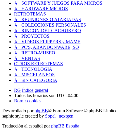
↳ SOFTWARE Y JUEGOS PARA MICROS
↳ HARDWARE MICROS
RETROTEMAS
↳ REUNIONES O ATARIADAS
↳ COLECCIONES PERSONALES
↳ RINCON DEL CACHURERO
↳ PROYECTOS
↳ VIDEOS FLIPPERS y MAME
↳ PC'S, ABANDONWARE, SO
↳ RETRO-MUSEO
↳ VENTAS
OTROS RETROTEMAS
↳ TECNOLOGIA
↳ MISCELANEOS
↳ SIN CATEGORIA
RG
Índice general
Todos los horarios son
UTC-04:00
Borrar cookies
Desarrollado por
phpBB
® Forum Software © phpBB Limited
saphic style created by
Sopel
|
nextgen
Traducción al español por
phpBB España