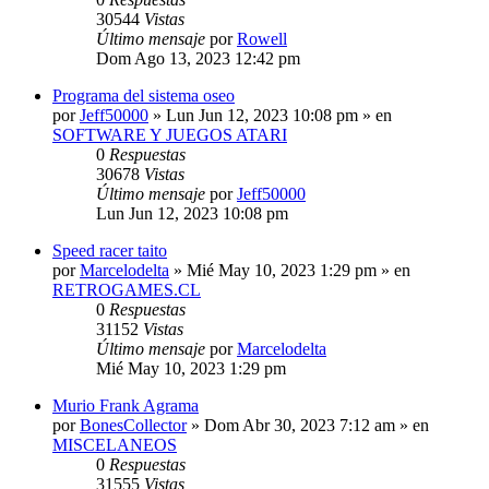
30544
Vistas
Último mensaje
por
Rowell
Dom Ago 13, 2023 12:42 pm
Programa del sistema oseo
por
Jeff50000
»
Lun Jun 12, 2023 10:08 pm
» en
SOFTWARE Y JUEGOS ATARI
0
Respuestas
30678
Vistas
Último mensaje
por
Jeff50000
Lun Jun 12, 2023 10:08 pm
Speed racer taito
por
Marcelodelta
»
Mié May 10, 2023 1:29 pm
» en
RETROGAMES.CL
0
Respuestas
31152
Vistas
Último mensaje
por
Marcelodelta
Mié May 10, 2023 1:29 pm
Murio Frank Agrama
por
BonesCollector
»
Dom Abr 30, 2023 7:12 am
» en
MISCELANEOS
0
Respuestas
31555
Vistas