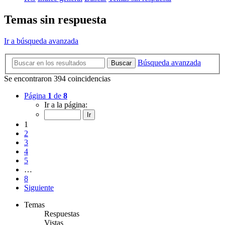
Temas sin respuesta
Ir a búsqueda avanzada
Búsqueda avanzada
Buscar
Se encontraron 394 coincidencias
Página
1
de
8
Ir a la página:
1
2
3
4
5
…
8
Siguiente
Temas
Respuestas
Vistas