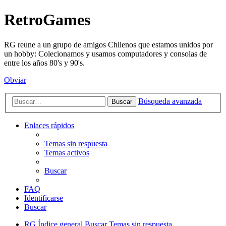
RetroGames
RG reune a un grupo de amigos Chilenos que estamos unidos por
un hobby: Colecionamos y usamos computadores y consolas de
entre los años 80's y 90's.
Obviar
Búsqueda avanzada
Buscar
Enlaces rápidos
Temas sin respuesta
Temas activos
Buscar
FAQ
Identificarse
Buscar
RG
Índice general
Buscar
Temas sin respuesta