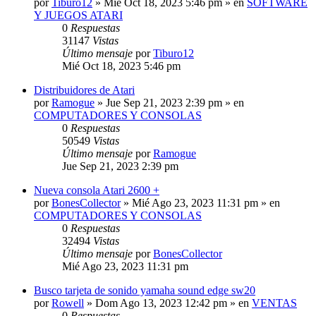
por
Tiburo12
»
Mié Oct 18, 2023 5:46 pm
» en
SOFTWARE
Y JUEGOS ATARI
0
Respuestas
31147
Vistas
Último mensaje
por
Tiburo12
Mié Oct 18, 2023 5:46 pm
Distribuidores de Atari
por
Ramogue
»
Jue Sep 21, 2023 2:39 pm
» en
COMPUTADORES Y CONSOLAS
0
Respuestas
50549
Vistas
Último mensaje
por
Ramogue
Jue Sep 21, 2023 2:39 pm
Nueva consola Atari 2600 +
por
BonesCollector
»
Mié Ago 23, 2023 11:31 pm
» en
COMPUTADORES Y CONSOLAS
0
Respuestas
32494
Vistas
Último mensaje
por
BonesCollector
Mié Ago 23, 2023 11:31 pm
Busco tarjeta de sonido yamaha sound edge sw20
por
Rowell
»
Dom Ago 13, 2023 12:42 pm
» en
VENTAS
0
Respuestas