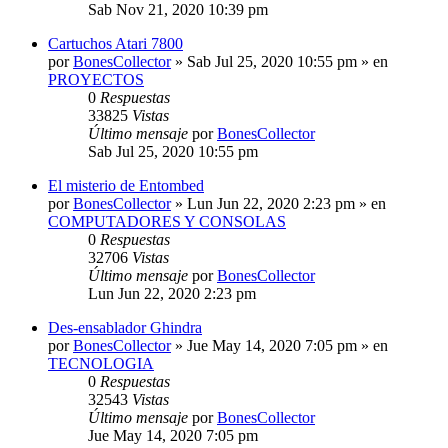
Sab Nov 21, 2020 10:39 pm
Cartuchos Atari 7800
por
BonesCollector
»
Sab Jul 25, 2020 10:55 pm
» en
PROYECTOS
0
Respuestas
33825
Vistas
Último mensaje
por
BonesCollector
Sab Jul 25, 2020 10:55 pm
El misterio de Entombed
por
BonesCollector
»
Lun Jun 22, 2020 2:23 pm
» en
COMPUTADORES Y CONSOLAS
0
Respuestas
32706
Vistas
Último mensaje
por
BonesCollector
Lun Jun 22, 2020 2:23 pm
Des-ensablador Ghindra
por
BonesCollector
»
Jue May 14, 2020 7:05 pm
» en
TECNOLOGIA
0
Respuestas
32543
Vistas
Último mensaje
por
BonesCollector
Jue May 14, 2020 7:05 pm