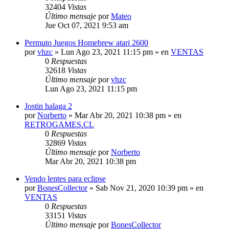
32404
Vistas
Último mensaje
por
Mateo
Jue Oct 07, 2021 9:53 am
Permuto Juegos Homebrew atari 2600
por
vhzc
»
Lun Ago 23, 2021 11:15 pm
» en
VENTAS
0
Respuestas
32618
Vistas
Último mensaje
por
vhzc
Lun Ago 23, 2021 11:15 pm
Jostin halaga 2
por
Norberto
»
Mar Abr 20, 2021 10:38 pm
» en
RETROGAMES.CL
0
Respuestas
32869
Vistas
Último mensaje
por
Norberto
Mar Abr 20, 2021 10:38 pm
Vendo lentes para eclipse
por
BonesCollector
»
Sab Nov 21, 2020 10:39 pm
» en
VENTAS
0
Respuestas
33151
Vistas
Último mensaje
por
BonesCollector