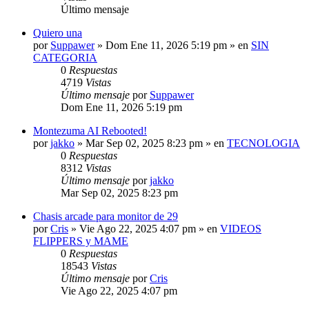
Último mensaje
Quiero una
por
Suppawer
»
Dom Ene 11, 2026 5:19 pm
» en
SIN
CATEGORIA
0
Respuestas
4719
Vistas
Último mensaje
por
Suppawer
Dom Ene 11, 2026 5:19 pm
Montezuma AI Rebooted!
por
jakko
»
Mar Sep 02, 2025 8:23 pm
» en
TECNOLOGIA
0
Respuestas
8312
Vistas
Último mensaje
por
jakko
Mar Sep 02, 2025 8:23 pm
Chasis arcade para monitor de 29
por
Cris
»
Vie Ago 22, 2025 4:07 pm
» en
VIDEOS
FLIPPERS y MAME
0
Respuestas
18543
Vistas
Último mensaje
por
Cris
Vie Ago 22, 2025 4:07 pm