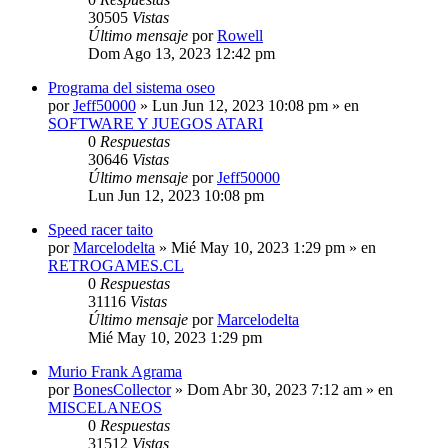
30505
Vistas
Último mensaje
por
Rowell
Dom Ago 13, 2023 12:42 pm
Programa del sistema oseo
por
Jeff50000
»
Lun Jun 12, 2023 10:08 pm
» en
SOFTWARE Y JUEGOS ATARI
0
Respuestas
30646
Vistas
Último mensaje
por
Jeff50000
Lun Jun 12, 2023 10:08 pm
Speed racer taito
por
Marcelodelta
»
Mié May 10, 2023 1:29 pm
» en
RETROGAMES.CL
0
Respuestas
31116
Vistas
Último mensaje
por
Marcelodelta
Mié May 10, 2023 1:29 pm
Murio Frank Agrama
por
BonesCollector
»
Dom Abr 30, 2023 7:12 am
» en
MISCELANEOS
0
Respuestas
31512
Vistas