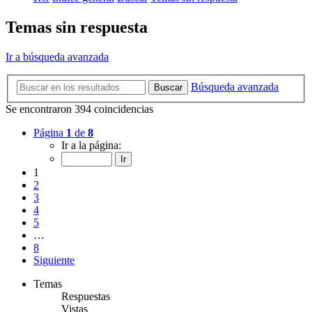
Temas sin respuesta
Ir a búsqueda avanzada
Búsqueda avanzada
Buscar
Se encontraron 394 coincidencias
Página
1
de
8
Ir a la página:
1
2
3
4
5
…
8
Siguiente
Temas
Respuestas
Vistas