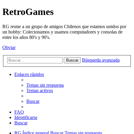
RetroGames
RG reune a un grupo de amigos Chilenos que estamos unidos por
un hobby: Colecionamos y usamos computadores y consolas de
entre los años 80's y 90's.
Obviar
Búsqueda avanzada
Buscar
Enlaces rápidos
Temas sin respuesta
Temas activos
Buscar
FAQ
Identificarse
Buscar
RG
Índice general
Buscar
Temas sin respuesta