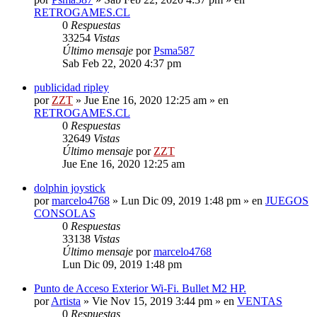
RETROGAMES.CL
0
Respuestas
33254
Vistas
Último mensaje
por
Psma587
Sab Feb 22, 2020 4:37 pm
publicidad ripley
por
ZZT
»
Jue Ene 16, 2020 12:25 am
» en
RETROGAMES.CL
0
Respuestas
32649
Vistas
Último mensaje
por
ZZT
Jue Ene 16, 2020 12:25 am
dolphin joystick
por
marcelo4768
»
Lun Dic 09, 2019 1:48 pm
» en
JUEGOS
CONSOLAS
0
Respuestas
33138
Vistas
Último mensaje
por
marcelo4768
Lun Dic 09, 2019 1:48 pm
Punto de Acceso Exterior Wi-Fi. Bullet M2 HP.
por
Artista
»
Vie Nov 15, 2019 3:44 pm
» en
VENTAS
0
Respuestas