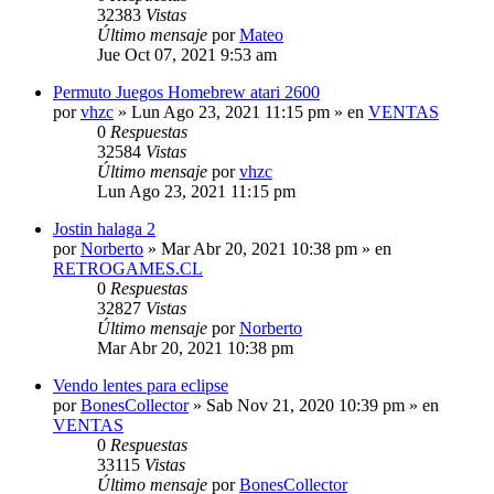
32383
Vistas
Último mensaje
por
Mateo
Jue Oct 07, 2021 9:53 am
Permuto Juegos Homebrew atari 2600
por
vhzc
»
Lun Ago 23, 2021 11:15 pm
» en
VENTAS
0
Respuestas
32584
Vistas
Último mensaje
por
vhzc
Lun Ago 23, 2021 11:15 pm
Jostin halaga 2
por
Norberto
»
Mar Abr 20, 2021 10:38 pm
» en
RETROGAMES.CL
0
Respuestas
32827
Vistas
Último mensaje
por
Norberto
Mar Abr 20, 2021 10:38 pm
Vendo lentes para eclipse
por
BonesCollector
»
Sab Nov 21, 2020 10:39 pm
» en
VENTAS
0
Respuestas
33115
Vistas
Último mensaje
por
BonesCollector