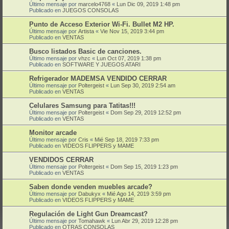
Último mensaje por
marcelo4768
«
Lun Dic 09, 2019 1:48 pm
Publicado en
JUEGOS CONSOLAS
Punto de Acceso Exterior Wi-Fi. Bullet M2 HP.
Último mensaje por
Artista
«
Vie Nov 15, 2019 3:44 pm
Publicado en
VENTAS
Busco listados Basic de canciones.
Último mensaje por
vhzc
«
Lun Oct 07, 2019 1:38 pm
Publicado en
SOFTWARE Y JUEGOS ATARI
Refrigerador MADEMSA VENDIDO CERRAR
Último mensaje por
Poltergeist
«
Lun Sep 30, 2019 2:54 am
Publicado en
VENTAS
Celulares Samsung para Tatitas!!!
Último mensaje por
Poltergeist
«
Dom Sep 29, 2019 12:52 pm
Publicado en
VENTAS
Monitor arcade
Último mensaje por
Cris
«
Mié Sep 18, 2019 7:33 pm
Publicado en
VIDEOS FLIPPERS y MAME
VENDIDOS CERRAR
Último mensaje por
Poltergeist
«
Dom Sep 15, 2019 1:23 pm
Publicado en
VENTAS
Saben donde venden muebles arcade?
Último mensaje por
Dabukyx
«
Mié Ago 14, 2019 3:59 pm
Publicado en
VIDEOS FLIPPERS y MAME
Regulación de Light Gun Dreamcast?
Último mensaje por
Tomahawk
«
Lun Abr 29, 2019 12:28 pm
Publicado en
OTRAS CONSOLAS