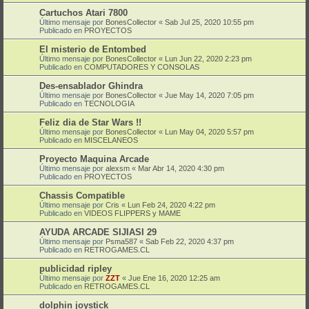
Cartuchos Atari 7800
Último mensaje por
BonesCollector
«
Sab Jul 25, 2020 10:55 pm
Publicado en
PROYECTOS
El misterio de Entombed
Último mensaje por
BonesCollector
«
Lun Jun 22, 2020 2:23 pm
Publicado en
COMPUTADORES Y CONSOLAS
Des-ensablador Ghindra
Último mensaje por
BonesCollector
«
Jue May 14, 2020 7:05 pm
Publicado en
TECNOLOGIA
Feliz dia de Star Wars !!
Último mensaje por
BonesCollector
«
Lun May 04, 2020 5:57 pm
Publicado en
MISCELANEOS
Proyecto Maquina Arcade
Último mensaje por
alexsm
«
Mar Abr 14, 2020 4:30 pm
Publicado en
PROYECTOS
Chassis Compatible
Último mensaje por
Cris
«
Lun Feb 24, 2020 4:22 pm
Publicado en
VIDEOS FLIPPERS y MAME
AYUDA ARCADE SIJIASI 29
Último mensaje por
Psma587
«
Sab Feb 22, 2020 4:37 pm
Publicado en
RETROGAMES.CL
publicidad ripley
Último mensaje por
ZZT
«
Jue Ene 16, 2020 12:25 am
Publicado en
RETROGAMES.CL
dolphin joystick