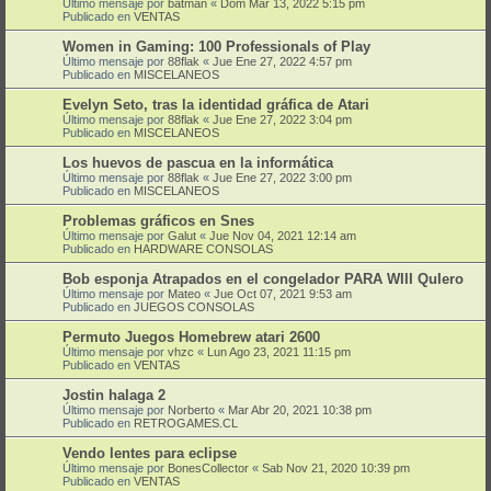
Último mensaje por
batman
«
Dom Mar 13, 2022 5:15 pm
Publicado en
VENTAS
Women in Gaming: 100 Professionals of Play
Último mensaje por
88flak
«
Jue Ene 27, 2022 4:57 pm
Publicado en
MISCELANEOS
Evelyn Seto, tras la identidad gráfica de Atari
Último mensaje por
88flak
«
Jue Ene 27, 2022 3:04 pm
Publicado en
MISCELANEOS
Los huevos de pascua en la informática
Último mensaje por
88flak
«
Jue Ene 27, 2022 3:00 pm
Publicado en
MISCELANEOS
Problemas gráficos en Snes
Último mensaje por
Galut
«
Jue Nov 04, 2021 12:14 am
Publicado en
HARDWARE CONSOLAS
Bob esponja Atrapados en el congelador PARA WIII QuIero
Último mensaje por
Mateo
«
Jue Oct 07, 2021 9:53 am
Publicado en
JUEGOS CONSOLAS
Permuto Juegos Homebrew atari 2600
Último mensaje por
vhzc
«
Lun Ago 23, 2021 11:15 pm
Publicado en
VENTAS
Jostin halaga 2
Último mensaje por
Norberto
«
Mar Abr 20, 2021 10:38 pm
Publicado en
RETROGAMES.CL
Vendo lentes para eclipse
Último mensaje por
BonesCollector
«
Sab Nov 21, 2020 10:39 pm
Publicado en
VENTAS