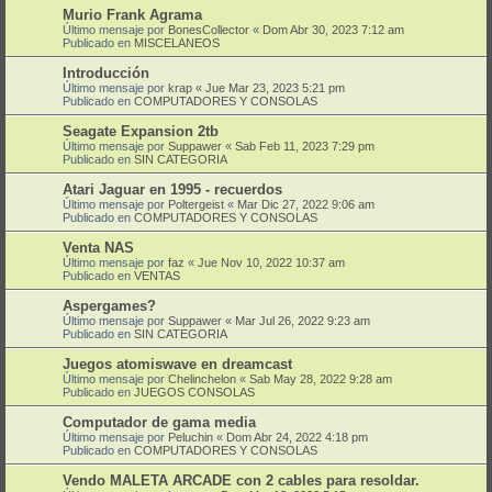
Murio Frank Agrama
Último mensaje por
BonesCollector
«
Dom Abr 30, 2023 7:12 am
Publicado en
MISCELANEOS
Introducción
Último mensaje por
krap
«
Jue Mar 23, 2023 5:21 pm
Publicado en
COMPUTADORES Y CONSOLAS
Seagate Expansion 2tb
Último mensaje por
Suppawer
«
Sab Feb 11, 2023 7:29 pm
Publicado en
SIN CATEGORIA
Atari Jaguar en 1995 - recuerdos
Último mensaje por
Poltergeist
«
Mar Dic 27, 2022 9:06 am
Publicado en
COMPUTADORES Y CONSOLAS
Venta NAS
Último mensaje por
faz
«
Jue Nov 10, 2022 10:37 am
Publicado en
VENTAS
Aspergames?
Último mensaje por
Suppawer
«
Mar Jul 26, 2022 9:23 am
Publicado en
SIN CATEGORIA
Juegos atomiswave en dreamcast
Último mensaje por
Chelinchelon
«
Sab May 28, 2022 9:28 am
Publicado en
JUEGOS CONSOLAS
Computador de gama media
Último mensaje por
Peluchin
«
Dom Abr 24, 2022 4:18 pm
Publicado en
COMPUTADORES Y CONSOLAS
Vendo MALETA ARCADE con 2 cables para resoldar.