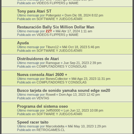
Publicado en
VIDEOS FLIPPERS y MAME
Tony para Atari ST
Último mensaje por
Poltergeist
«
Dom Dic 08, 2024 8:02 pm
Publicado en
SOFTWARE Y JUEGOS ATARI
Restauración Bally Six Million Dollar Man
Último mensaje por
ZZT
«
Mié Abr 17, 2024 1:11 am
Publicado en
VIDEOS FLIPPERS y MAME
Ayuda
Último mensaje por
Tiburo12
«
Mié Oct 18, 2023 5:46 pm
Publicado en
SOFTWARE Y JUEGOS ATARI
Distribuidores de Atari
Último mensaje por
Ramogue
«
Jue Sep 21, 2023 2:39 pm
Publicado en
COMPUTADORES Y CONSOLAS
Nueva consola Atari 2600 +
Último mensaje por
BonesCollector
«
Mié Ago 23, 2023 11:31 pm
Publicado en
COMPUTADORES Y CONSOLAS
Busco tarjeta de sonido yamaha sound edge sw20
Último mensaje por
Rowell
«
Dom Ago 13, 2023 12:42 pm
Publicado en
VENTAS
Programa del sistema oseo
Último mensaje por
Jeff50000
«
Lun Jun 12, 2023 10:08 pm
Publicado en
SOFTWARE Y JUEGOS ATARI
Speed racer taito
Último mensaje por
Marcelodelta
«
Mié May 10, 2023 1:29 pm
Publicado en
RETROGAMES.CL