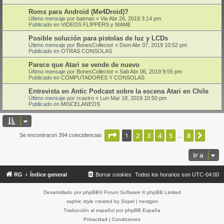
Roms para Android (Me4Droid)?
Último mensaje por
batman
«
Vie Abr 26, 2019 3:14 pm
Publicado en
VIDEOS FLIPPERS y MAME
Posible solución para pistolas de luz y LCDs
Último mensaje por
BonesCollector
«
Dom Abr 07, 2019 10:52 pm
Publicado en
OTRAS CONSOLAS
Parece que Atari se vende de nuevo
Último mensaje por
BonesCollector
«
Sab Abr 06, 2019 9:55 pm
Publicado en
COMPUTADORES Y CONSOLAS
Entrevista en Antic Podcast sobre la escena Atari en Chile
Último mensaje por
rcastro
«
Lun Mar 18, 2019 10:50 pm
Publicado en
MISCELANEOS
Página
1
de
8
1
2
3
4
5
8
Sigui
Se encontraron 394 coincidencias
…
Ir a
RG
Índice general
Borrar cookies
Todos los horarios son
UTC-04:00
Desarrollado por
phpBB
® Forum Software © phpBB Limited
saphic style created by
Sopel
|
nextgen
Traducción al español por
phpBB España
Privacidad
|
Condiciones