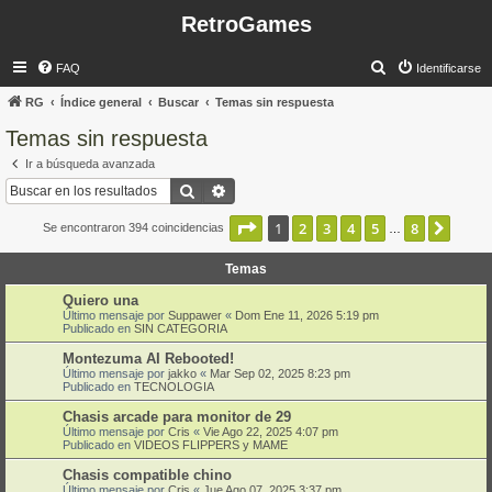
RetroGames
B
FAQ
Identificarse
u
RG
Índice general
Buscar
Temas sin respuesta
s
Temas sin respuesta
c
Ir a búsqueda avanzada
a
Buscar
Búsqueda avanzada
r
Página
1
de
8
1
2
3
4
5
8
Sigui
Se encontraron 394 coincidencias
…
Temas
Quiero una
Último mensaje por
Suppawer
«
Dom Ene 11, 2026 5:19 pm
Publicado en
SIN CATEGORIA
Montezuma AI Rebooted!
Último mensaje por
jakko
«
Mar Sep 02, 2025 8:23 pm
Publicado en
TECNOLOGIA
Chasis arcade para monitor de 29
Último mensaje por
Cris
«
Vie Ago 22, 2025 4:07 pm
Publicado en
VIDEOS FLIPPERS y MAME
Chasis compatible chino
Último mensaje por
Cris
«
Jue Ago 07, 2025 3:37 pm