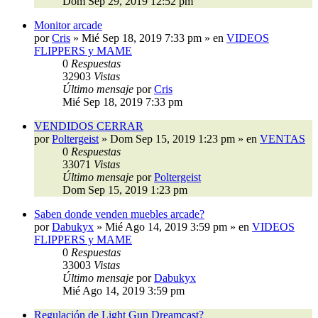
Dom Sep 29, 2019 12:52 pm
Monitor arcade
por
Cris
»
Mié Sep 18, 2019 7:33 pm
» en
VIDEOS
FLIPPERS y MAME
0
Respuestas
32903
Vistas
Último mensaje
por
Cris
Mié Sep 18, 2019 7:33 pm
VENDIDOS CERRAR
por
Poltergeist
»
Dom Sep 15, 2019 1:23 pm
» en
VENTAS
0
Respuestas
33071
Vistas
Último mensaje
por
Poltergeist
Dom Sep 15, 2019 1:23 pm
Saben donde venden muebles arcade?
por
Dabukyx
»
Mié Ago 14, 2019 3:59 pm
» en
VIDEOS
FLIPPERS y MAME
0
Respuestas
33003
Vistas
Último mensaje
por
Dabukyx
Mié Ago 14, 2019 3:59 pm
Regulación de Light Gun Dreamcast?