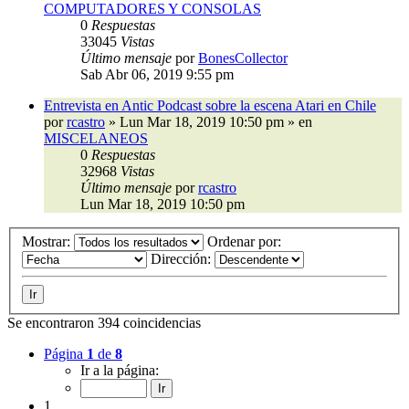
COMPUTADORES Y CONSOLAS
0
Respuestas
33045
Vistas
Último mensaje
por
BonesCollector
Sab Abr 06, 2019 9:55 pm
Entrevista en Antic Podcast sobre la escena Atari en Chile
por
rcastro
»
Lun Mar 18, 2019 10:50 pm
» en
MISCELANEOS
0
Respuestas
32968
Vistas
Último mensaje
por
rcastro
Lun Mar 18, 2019 10:50 pm
Mostrar:
Ordenar por:
Dirección:
Se encontraron 394 coincidencias
Página
1
de
8
Ir a la página:
1