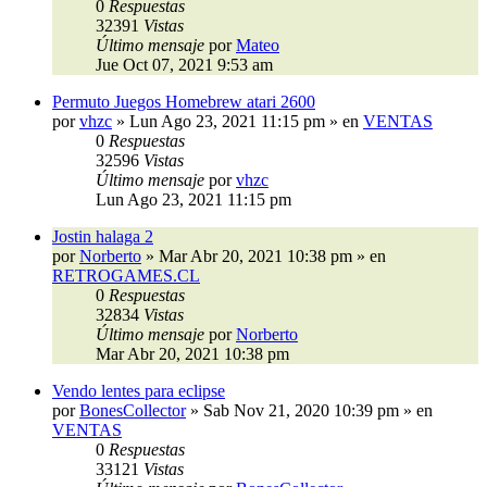
0
Respuestas
32391
Vistas
Último mensaje
por
Mateo
Jue Oct 07, 2021 9:53 am
Permuto Juegos Homebrew atari 2600
por
vhzc
»
Lun Ago 23, 2021 11:15 pm
» en
VENTAS
0
Respuestas
32596
Vistas
Último mensaje
por
vhzc
Lun Ago 23, 2021 11:15 pm
Jostin halaga 2
por
Norberto
»
Mar Abr 20, 2021 10:38 pm
» en
RETROGAMES.CL
0
Respuestas
32834
Vistas
Último mensaje
por
Norberto
Mar Abr 20, 2021 10:38 pm
Vendo lentes para eclipse
por
BonesCollector
»
Sab Nov 21, 2020 10:39 pm
» en
VENTAS
0
Respuestas
33121
Vistas