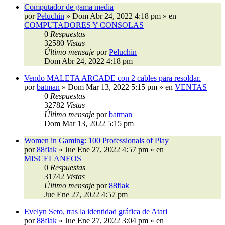
Computador de gama media
por
Peluchin
»
Dom Abr 24, 2022 4:18 pm
» en
COMPUTADORES Y CONSOLAS
0
Respuestas
32580
Vistas
Último mensaje
por
Peluchin
Dom Abr 24, 2022 4:18 pm
Vendo MALETA ARCADE con 2 cables para resoldar.
por
batman
»
Dom Mar 13, 2022 5:15 pm
» en
VENTAS
0
Respuestas
32782
Vistas
Último mensaje
por
batman
Dom Mar 13, 2022 5:15 pm
Women in Gaming: 100 Professionals of Play
por
88flak
»
Jue Ene 27, 2022 4:57 pm
» en
MISCELANEOS
0
Respuestas
31742
Vistas
Último mensaje
por
88flak
Jue Ene 27, 2022 4:57 pm
Evelyn Seto, tras la identidad gráfica de Atari
por
88flak
»
Jue Ene 27, 2022 3:04 pm
» en