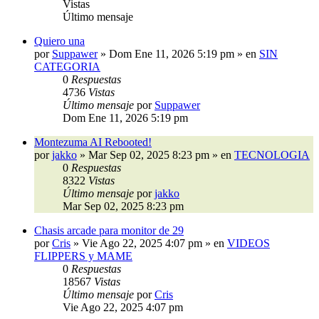
Vistas
Último mensaje
Quiero una
por
Suppawer
»
Dom Ene 11, 2026 5:19 pm
» en
SIN
CATEGORIA
0
Respuestas
4736
Vistas
Último mensaje
por
Suppawer
Dom Ene 11, 2026 5:19 pm
Montezuma AI Rebooted!
por
jakko
»
Mar Sep 02, 2025 8:23 pm
» en
TECNOLOGIA
0
Respuestas
8322
Vistas
Último mensaje
por
jakko
Mar Sep 02, 2025 8:23 pm
Chasis arcade para monitor de 29
por
Cris
»
Vie Ago 22, 2025 4:07 pm
» en
VIDEOS
FLIPPERS y MAME
0
Respuestas
18567
Vistas
Último mensaje
por
Cris
Vie Ago 22, 2025 4:07 pm