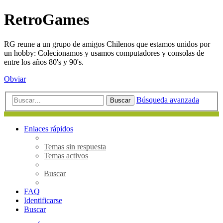
RetroGames
RG reune a un grupo de amigos Chilenos que estamos unidos por
un hobby: Colecionamos y usamos computadores y consolas de
entre los años 80's y 90's.
Obviar
Búsqueda avanzada
Buscar
Enlaces rápidos
Temas sin respuesta
Temas activos
Buscar
FAQ
Identificarse
Buscar