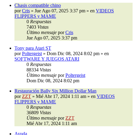
Chasis compatible chino
por
Cris
»
Jue Ago 07, 2025 3:37 pm
» en
VIDEOS
FLIPPERS y MAME
0
Respuestas
7403
Vistas
Último mensaje
por
Cris
Jue Ago 07, 2025 3:37 pm
Tony para Atari ST
por
Poltergeist
»
Dom Dic 08, 2024 8:02 pm
» en
SOFTWARE Y JUEGOS ATARI
0
Respuestas
88334
Vistas
Último mensaje
por
Poltergeist
Dom Dic 08, 2024 8:02 pm
Restauración Bally Six Million Dollar Man
por
ZZT
»
Mié Abr 17, 2024 1:11 am
» en
VIDEOS
FLIPPERS y MAME
0
Respuestas
36809
Vistas
Último mensaje
por
ZZT
Mié Abr 17, 2024 1:11 am
Ayuda