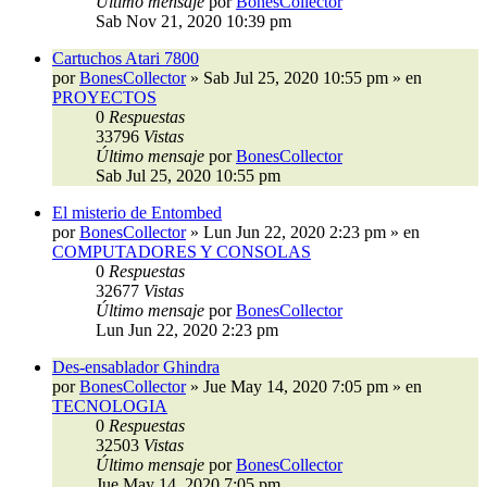
Último mensaje
por
BonesCollector
Sab Nov 21, 2020 10:39 pm
Cartuchos Atari 7800
por
BonesCollector
»
Sab Jul 25, 2020 10:55 pm
» en
PROYECTOS
0
Respuestas
33796
Vistas
Último mensaje
por
BonesCollector
Sab Jul 25, 2020 10:55 pm
El misterio de Entombed
por
BonesCollector
»
Lun Jun 22, 2020 2:23 pm
» en
COMPUTADORES Y CONSOLAS
0
Respuestas
32677
Vistas
Último mensaje
por
BonesCollector
Lun Jun 22, 2020 2:23 pm
Des-ensablador Ghindra
por
BonesCollector
»
Jue May 14, 2020 7:05 pm
» en
TECNOLOGIA
0
Respuestas
32503
Vistas
Último mensaje
por
BonesCollector
Jue May 14, 2020 7:05 pm