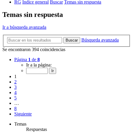
RG
Índice general
Buscar
Temas sin respuesta
Temas sin respuesta
Ir a búsqueda avanzada
Búsqueda avanzada
Buscar
Se encontraron 394 coincidencias
Página
1
de
8
Ir a la página:
1
2
3
4
5
…
8
Siguiente
Temas
Respuestas