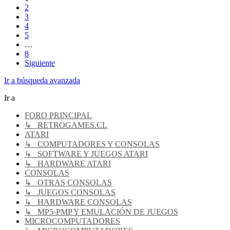
2
3
4
5
…
8
Siguiente
Ir a búsqueda avanzada
Ir a
FORO PRINCIPAL
↳ RETROGAMES.CL
ATARI
↳ COMPUTADORES Y CONSOLAS
↳ SOFTWARE Y JUEGOS ATARI
↳ HARDWARE ATARI
CONSOLAS
↳ OTRAS CONSOLAS
↳ JUEGOS CONSOLAS
↳ HARDWARE CONSOLAS
↳ MP5-PMP Y EMULACIÓN DE JUEGOS
MICROCOMPUTADORES