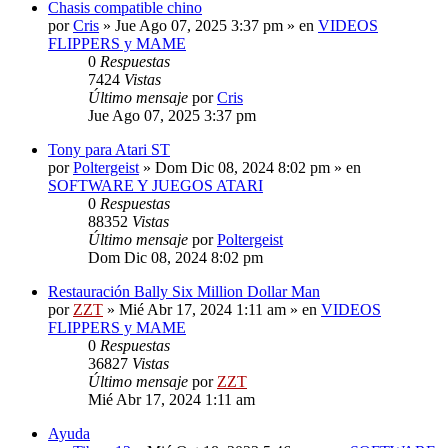
Chasis compatible chino
por
Cris
»
Jue Ago 07, 2025 3:37 pm
» en
VIDEOS
FLIPPERS y MAME
0
Respuestas
7424
Vistas
Último mensaje
por
Cris
Jue Ago 07, 2025 3:37 pm
Tony para Atari ST
por
Poltergeist
»
Dom Dic 08, 2024 8:02 pm
» en
SOFTWARE Y JUEGOS ATARI
0
Respuestas
88352
Vistas
Último mensaje
por
Poltergeist
Dom Dic 08, 2024 8:02 pm
Restauración Bally Six Million Dollar Man
por
ZZT
»
Mié Abr 17, 2024 1:11 am
» en
VIDEOS
FLIPPERS y MAME
0
Respuestas
36827
Vistas
Último mensaje
por
ZZT
Mié Abr 17, 2024 1:11 am
Ayuda