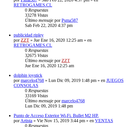
RETROGAMES.CL
0
Respuestas
33278
Vistas
Último mensaje
por
Psma587
Sab Feb 22, 2020 4:37 pm
publicidad ripley
por
ZZT
»
Jue Ene 16, 2020 12:25 am
» en
RETROGAMES.CL
0
Respuestas
32675
Vistas
Último mensaje
por
ZZT
Jue Ene 16, 2020 12:25 am
dolphin joystick
por
marcelo4768
»
Lun Dic 09, 2019 1:48 pm
» en
JUEGOS
CONSOLAS
0
Respuestas
33169
Vistas
Último mensaje
por
marcelo4768
Lun Dic 09, 2019 1:48 pm
Punto de Acceso Exterior Wi-Fi. Bullet M2 HP.
por
Artista
»
Vie Nov 15, 2019 3:44 pm
» en
VENTAS
0
Respuestas