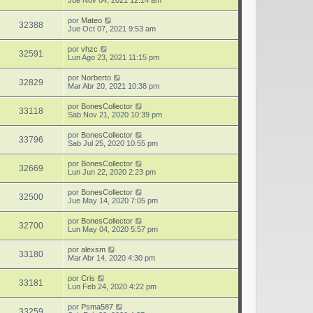
por
Mateo
32388
Jue Oct 07, 2021 9:53 am
por
vhzc
32591
Lun Ago 23, 2021 11:15 pm
por
Norberto
32829
Mar Abr 20, 2021 10:38 pm
por
BonesCollector
33118
Sab Nov 21, 2020 10:39 pm
por
BonesCollector
33796
Sab Jul 25, 2020 10:55 pm
por
BonesCollector
32669
Lun Jun 22, 2020 2:23 pm
por
BonesCollector
32500
Jue May 14, 2020 7:05 pm
por
BonesCollector
32700
Lun May 04, 2020 5:57 pm
por
alexsm
33180
Mar Abr 14, 2020 4:30 pm
por
Cris
33181
Lun Feb 24, 2020 4:22 pm
por
Psma587
33259