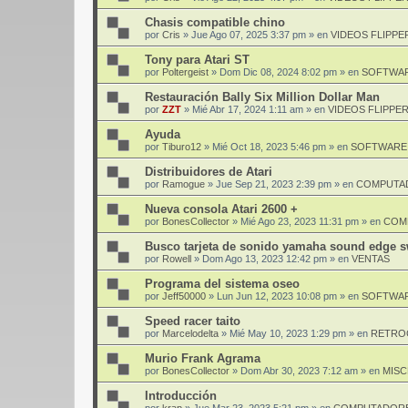
Chasis compatible chino
por
Cris
»
Jue Ago 07, 2025 3:37 pm
» en
VIDEOS FLIPPE
Tony para Atari ST
por
Poltergeist
»
Dom Dic 08, 2024 8:02 pm
» en
SOFTWAR
Restauración Bally Six Million Dollar Man
por
ZZT
»
Mié Abr 17, 2024 1:11 am
» en
VIDEOS FLIPPE
Ayuda
por
Tiburo12
»
Mié Oct 18, 2023 5:46 pm
» en
SOFTWARE 
Distribuidores de Atari
por
Ramogue
»
Jue Sep 21, 2023 2:39 pm
» en
COMPUTA
Nueva consola Atari 2600 +
por
BonesCollector
»
Mié Ago 23, 2023 11:31 pm
» en
COM
Busco tarjeta de sonido yamaha sound edge 
por
Rowell
»
Dom Ago 13, 2023 12:42 pm
» en
VENTAS
Programa del sistema oseo
por
Jeff50000
»
Lun Jun 12, 2023 10:08 pm
» en
SOFTWAR
Speed racer taito
por
Marcelodelta
»
Mié May 10, 2023 1:29 pm
» en
RETRO
Murio Frank Agrama
por
BonesCollector
»
Dom Abr 30, 2023 7:12 am
» en
MIS
Introducción
por
krap
»
Jue Mar 23, 2023 5:21 pm
» en
COMPUTADORE