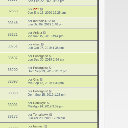
Sab Feb 22, 2020 4:37 pm
por
ZZT
32653
Jue Ene 16, 2020 12:25 am
por
marcelo4768
33146
Lun Dic 09, 2019 1:48 pm
por
Artista
33121
Vie Nov 15, 2019 3:44 pm
por
vhzc
33751
Lun Oct 07, 2019 1:38 pm
por
Poltergeist
33637
Lun Sep 30, 2019 2:54 am
por
Poltergeist
33200
Dom Sep 29, 2019 12:52 pm
por
Cris
32893
Mié Sep 18, 2019 7:33 pm
por
Poltergeist
33068
Dom Sep 15, 2019 1:23 pm
por
Dabukyx
33001
Mié Ago 14, 2019 3:59 pm
por
Tomahawk
33172
Lun Abr 29, 2019 12:28 pm
por
batman