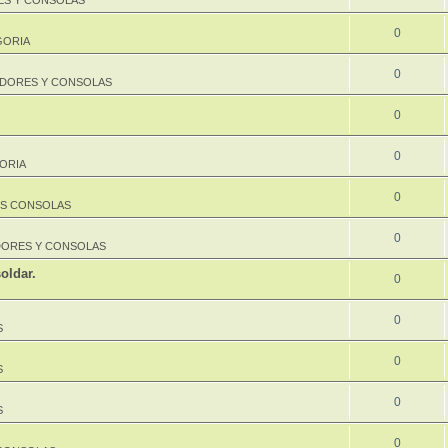
0
GORIA
0
DORES Y CONSOLAS
0
0
ORIA
0
S CONSOLAS
0
ORES Y CONSOLAS
oldar.
0
0
S
0
S
0
S
0