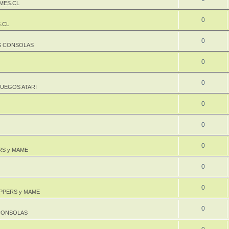
MES.CL
0
.CL
0
 CONSOLAS
0
0
UEGOS ATARI
0
0
0
RS y MAME
0
0
IPPERS y MAME
0
CONSOLAS