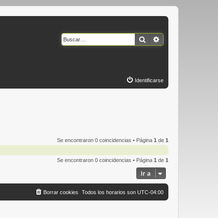
Buscar
Búsqueda avanzad
Identificarse
Se encontraron 0 coincidencias • Página
1
de
1
Se encontraron 0 coincidencias • Página
1
de
1
Ir a
Borrar cookies
Todos los horarios son
UTC-04:00