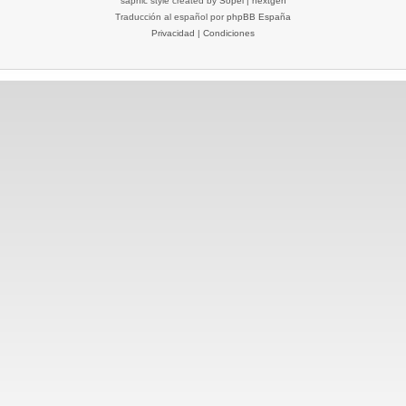
saphic style created by
Sopel
|
nextgen
Traducción al español por
phpBB España
Privacidad
|
Condiciones