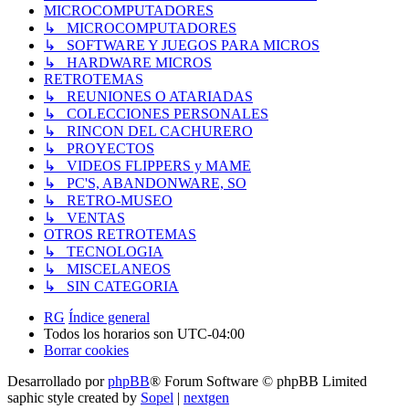
MICROCOMPUTADORES
↳ MICROCOMPUTADORES
↳ SOFTWARE Y JUEGOS PARA MICROS
↳ HARDWARE MICROS
RETROTEMAS
↳ REUNIONES O ATARIADAS
↳ COLECCIONES PERSONALES
↳ RINCON DEL CACHURERO
↳ PROYECTOS
↳ VIDEOS FLIPPERS y MAME
↳ PC'S, ABANDONWARE, SO
↳ RETRO-MUSEO
↳ VENTAS
OTROS RETROTEMAS
↳ TECNOLOGIA
↳ MISCELANEOS
↳ SIN CATEGORIA
RG
Índice general
Todos los horarios son
UTC-04:00
Borrar cookies
Desarrollado por
phpBB
® Forum Software © phpBB Limited
saphic style created by
Sopel
|
nextgen