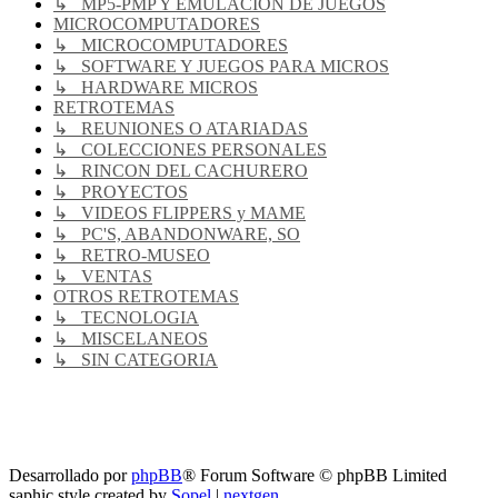
↳ MP5-PMP Y EMULACIÓN DE JUEGOS
MICROCOMPUTADORES
↳ MICROCOMPUTADORES
↳ SOFTWARE Y JUEGOS PARA MICROS
↳ HARDWARE MICROS
RETROTEMAS
↳ REUNIONES O ATARIADAS
↳ COLECCIONES PERSONALES
↳ RINCON DEL CACHURERO
↳ PROYECTOS
↳ VIDEOS FLIPPERS y MAME
↳ PC'S, ABANDONWARE, SO
↳ RETRO-MUSEO
↳ VENTAS
OTROS RETROTEMAS
↳ TECNOLOGIA
↳ MISCELANEOS
↳ SIN CATEGORIA
RG
Índice general
Todos los horarios son
UTC-04:00
Borrar cookies
Desarrollado por
phpBB
® Forum Software © phpBB Limited
saphic style created by
Sopel
|
nextgen