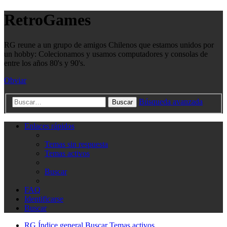
RetroGames
RG reune a un grupo de amigos Chilenos que estamos unidos por
un hobby: Colecionamos y usamos computadores y consolas de
entre los años 80's y 90's.
Obviar
Búsqueda avanzada
Buscar
Enlaces rápidos
Temas sin respuesta
Temas activos
Buscar
FAQ
Identificarse
Buscar
RG
Índice general
Buscar
Temas activos