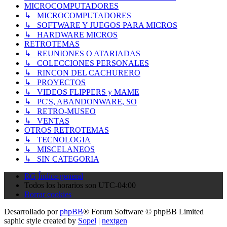
MICROCOMPUTADORES
↳ MICROCOMPUTADORES
↳ SOFTWARE Y JUEGOS PARA MICROS
↳ HARDWARE MICROS
RETROTEMAS
↳ REUNIONES O ATARIADAS
↳ COLECCIONES PERSONALES
↳ RINCON DEL CACHURERO
↳ PROYECTOS
↳ VIDEOS FLIPPERS y MAME
↳ PC'S, ABANDONWARE, SO
↳ RETRO-MUSEO
↳ VENTAS
OTROS RETROTEMAS
↳ TECNOLOGIA
↳ MISCELANEOS
↳ SIN CATEGORIA
RG
Índice general
Todos los horarios son
UTC-04:00
Borrar cookies
Desarrollado por
phpBB
® Forum Software © phpBB Limited
saphic style created by
Sopel
|
nextgen