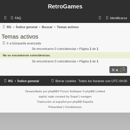
RetroGames
B
FAQ
Identificarse
u
RG
Índice general
Buscar
Temas activos
s
Temas activos
c
Ir a búsqueda avanzada
a
Se encontraron 0 coincidencias • Página
1
de
1
r
No se encontraron coincidencias.
Se encontraron 0 coincidencias • Página
1
de
1
Ir a
RG
Índice general
Borrar cookies
Todos los horarios son
UTC-04:00
Desarrollado por
phpBB
® Forum Software © phpBB Limited
saphic style created by
Sopel
|
nextgen
Traducción al español por
phpBB España
Privacidad
|
Condiciones