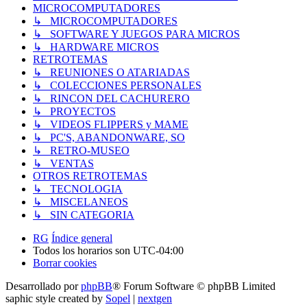
MICROCOMPUTADORES
↳ MICROCOMPUTADORES
↳ SOFTWARE Y JUEGOS PARA MICROS
↳ HARDWARE MICROS
RETROTEMAS
↳ REUNIONES O ATARIADAS
↳ COLECCIONES PERSONALES
↳ RINCON DEL CACHURERO
↳ PROYECTOS
↳ VIDEOS FLIPPERS y MAME
↳ PC'S, ABANDONWARE, SO
↳ RETRO-MUSEO
↳ VENTAS
OTROS RETROTEMAS
↳ TECNOLOGIA
↳ MISCELANEOS
↳ SIN CATEGORIA
RG
Índice general
Todos los horarios son
UTC-04:00
Borrar cookies
Desarrollado por
phpBB
® Forum Software © phpBB Limited
saphic style created by
Sopel
|
nextgen