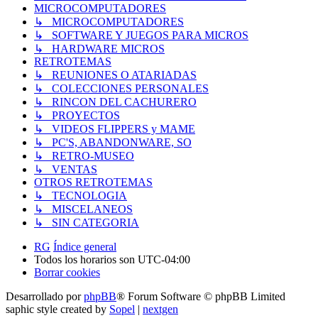
MICROCOMPUTADORES
↳ MICROCOMPUTADORES
↳ SOFTWARE Y JUEGOS PARA MICROS
↳ HARDWARE MICROS
RETROTEMAS
↳ REUNIONES O ATARIADAS
↳ COLECCIONES PERSONALES
↳ RINCON DEL CACHURERO
↳ PROYECTOS
↳ VIDEOS FLIPPERS y MAME
↳ PC'S, ABANDONWARE, SO
↳ RETRO-MUSEO
↳ VENTAS
OTROS RETROTEMAS
↳ TECNOLOGIA
↳ MISCELANEOS
↳ SIN CATEGORIA
RG
Índice general
Todos los horarios son
UTC-04:00
Borrar cookies
Desarrollado por
phpBB
® Forum Software © phpBB Limited
saphic style created by
Sopel
|
nextgen