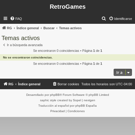
RetroGames
B
FAQ
Identificarse
u
RG
Índice general
Buscar
Temas activos
s
Temas activos
c
Ir a búsqueda avanzada
a
Se encontraron 0 coincidencias • Página
1
de
1
r
No se encontraron coincidencias.
Se encontraron 0 coincidencias • Página
1
de
1
Ir a
RG
Índice general
Borrar cookies
Todos los horarios son
UTC-04:00
Desarrollado por
phpBB
® Forum Software © phpBB Limited
saphic style created by
Sopel
|
nextgen
Traducción al español por
phpBB España
Privacidad
|
Condiciones