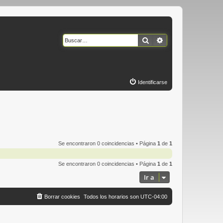
Buscar
Búsqueda avanzad
Identificarse
Se encontraron 0 coincidencias • Página
1
de
1
Se encontraron 0 coincidencias • Página
1
de
1
Ir a
Borrar cookies
Todos los horarios son
UTC-04:00