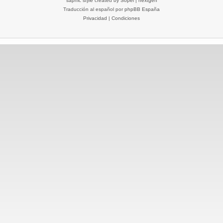
saphic style created by
Sopel
|
nextgen
Traducción al español por
phpBB España
Privacidad
|
Condiciones