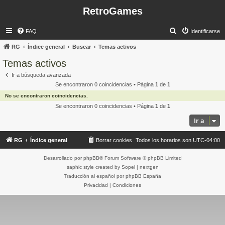
RetroGames
B
FAQ
Identificarse
u
RG
Índice general
Buscar
Temas activos
s
Temas activos
c
Ir a búsqueda avanzada
a
Se encontraron 0 coincidencias • Página
1
de
1
r
No se encontraron coincidencias.
Se encontraron 0 coincidencias • Página
1
de
1
Ir a
RG
Índice general
Borrar cookies
Todos los horarios son
UTC-04:00
Desarrollado por
phpBB
® Forum Software © phpBB Limited
saphic style created by
Sopel
|
nextgen
Traducción al español por
phpBB España
Privacidad
|
Condiciones